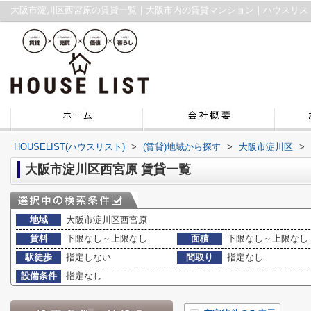
大阪市淀川区西宮原の賃貸一覧｜大阪市内の賃貸マンション｜ハウスリス
HOUSELIST(ハウスリスト)
>
(賃貸)地域から探す
>
大阪市淀川区
>
大阪市淀川区西宮原 賃貸一覧
地域
大阪市淀川区西宮原
賃料
下限なし～上限なし
面積
下限なし～上限なし
駅徒歩
指定しない
間取り
指定なし
設備条件
指定なし