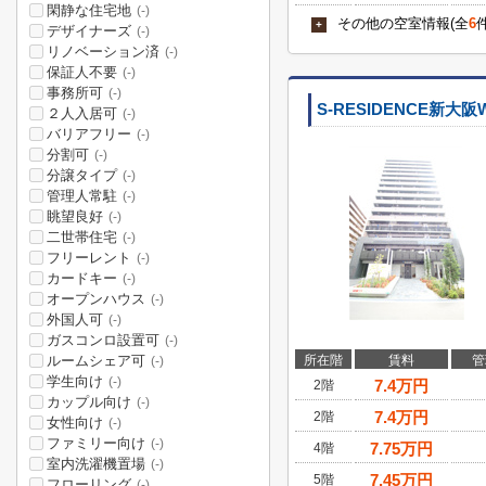
閑静な住宅地
(-)
その他の空室情報(全
6
+
デザイナーズ
(-)
リノベーション済
(-)
保証人不要
(-)
事務所可
(-)
S-RESIDENCE新大阪
２人入居可
(-)
バリアフリー
(-)
分割可
(-)
分譲タイプ
(-)
管理人常駐
(-)
眺望良好
(-)
二世帯住宅
(-)
フリーレント
(-)
カードキー
(-)
オープンハウス
(-)
外国人可
(-)
ガスコンロ設置可
(-)
ルームシェア可
所在階
賃料
管
(-)
学生向け
(-)
7.4
万円
2階
カップル向け
(-)
7.4
万円
2階
女性向け
(-)
ファミリー向け
(-)
7.75
万円
4階
室内洗濯機置場
(-)
7.45
万円
5階
フローリング
(-)