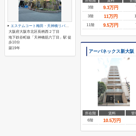
所在階
賃料
管
9.3
万円
3階
11
万円
3階
9.5
万円
11階
エステムコート梅田・天神橋リバーフロント
大阪府大阪市北区長柄西２丁目
地下鉄谷町線「天神橋筋六丁目」駅 徒
歩10分
築19年
アーバネックス新大阪
所在階
賃料
管
10.5
万円
6階