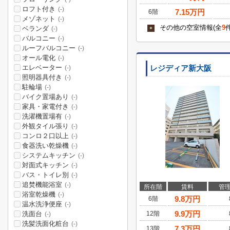
ロフト付き
(-)
7.15
万円
6階
メゾネット
(-)
その他の空室情報(全
9
ベランダ
+
(-)
バルコニー
(-)
ルーフバルコニー
(-)
オール電化
(-)
エレベーター
レジディア新大阪
(-)
照明器具付き
(-)
駐輪場
(-)
バイク置場あり
(-)
家具・家電付き
(-)
洗濯機置場有
(-)
外観タイル張り
(-)
コンロ２口以上
(-)
食器洗い乾燥機
(-)
システムキッチン
(-)
対面式キッチン
(-)
バス・トイレ別
(-)
追焚機能浴室
(-)
所在階
賃料
管
浴室乾燥機
(-)
9.8
万円
6階
温水洗浄便座
(-)
9.9
万円
洗面台
12階
(-)
洗髪洗面化粧台
(-)
7.3
万円
13階