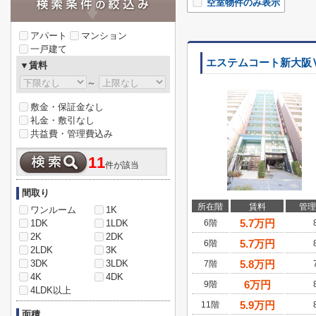
空室物件のみ表示
アパート
マンション
一戸建て
エステムコート新大
▼賃料
～
敷金・保証金なし
礼金・敷引なし
共益費・管理費込み
11
件が該当
間取り
所在階
賃料
管理
ワンルーム
1K
5.7
万円
1DK
1LDK
6階
2K
2DK
5.7
万円
6階
2LDK
3K
3DK
3LDK
5.8
万円
7階
4K
4DK
6
万円
9階
4LDK以上
5.9
万円
11階
面積