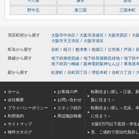
十八条
塚本
新高
野中北
東三国
三国本町
市区町村から探す
大阪市中央区
/
大阪市浪速区
/
大阪市西区
/
大
大阪市天王寺区
/
大阪市港区
町名から探す
谷町
/
桜川
/
敷津東
/
南堀江
/
立売堀
/
芦原
/
路線から探す
地下鉄御堂筋線
/
地下鉄長堀鶴見緑地
/
地下鉄
地下鉄四つ橋線
/
阪神電鉄阪神なんば
/
東海道
駅から探す
松屋町
/
谷町四丁目
/
堺筋本町
/
谷町六丁目
/
ホーム
お客様の声
転勤住まい探し～江坂、
会社概要
お問い合わせ
阪に住まう～
プライバシーポリシー
スタッフ紹介
転勤住まい探し～北浜、
利用規約
周辺施設検索
に住まう～
サイトマップ
大阪6万円以下賃貸～学生
物件カタログ
見、ご成約で宿泊代負担