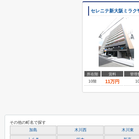
セレニテ新大阪ミラク
所在階
賃料
管理
11
万円
10階
1
その他の町名で探す
加島
木川西
木川東