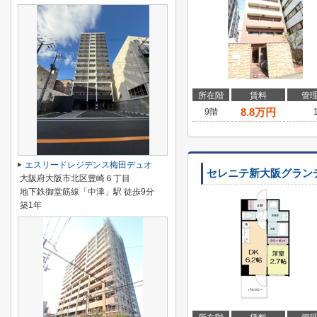
所在階
賃料
管
8.8
万円
9階
エスリードレジデンス梅田デュオ
セレニテ新大阪グラン
大阪府大阪市北区豊崎６丁目
地下鉄御堂筋線「中津」駅 徒歩9分
築1年