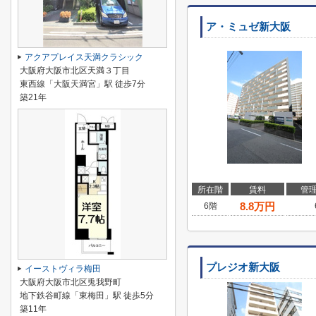
ア・ミュゼ新大阪
アクアプレイス天満クラシック
大阪府大阪市北区天満３丁目
東西線「大阪天満宮」駅 徒歩7分
築21年
所在階
賃料
管
8.8
万円
6階
プレジオ新大阪
イーストヴィラ梅田
大阪府大阪市北区兎我野町
地下鉄谷町線「東梅田」駅 徒歩5分
築11年