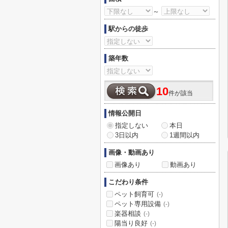
～
駅からの徒歩
築年数
10
件が該当
情報公開日
指定しない
本日
3日以内
1週間以内
画像・動画あり
画像あり
動画あり
こだわり条件
ペット飼育可
(-)
ペット専用設備
(-)
楽器相談
(-)
陽当り良好
(-)