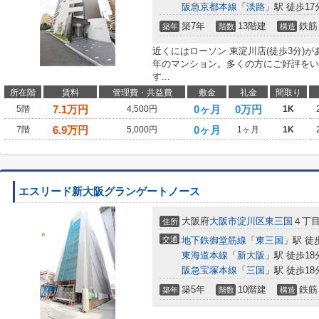
阪急京都本線
「
淡路
」駅 徒歩17
築7年
13階建
鉄筋
築年
階数
構造
近くにはローソン 東淀川店(徒歩3分)
年のマンション。多くの方にご好評をい
す...
所在階
賃料
管理費・共益費
敷金
礼金
間取り
7.1
万円
0ヶ月
0万円
5階
4,500円
1K
6.9
万円
0ヶ月
7階
5,000円
1ヶ月
1K
エスリード新大阪グランゲートノース
大阪府
大阪市淀川区
東三国
４丁
住所
交通
地下鉄御堂筋線
「
東三国
」駅 徒
東海道本線
「
新大阪
」駅 徒歩18
阪急宝塚本線
「
三国
」駅 徒歩18
築5年
10階建
鉄筋
築年
階数
構造