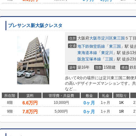
プレサンス新大阪クレスタ
大阪府
大阪市淀川区
東三国
５丁
住所
交通
地下鉄御堂筋線
「
東三国
」駅 徒
東海道本線
「
東淀川
」駅 徒歩13
阪急宝塚本線
「
三国
」駅 徒歩23
築16年
15階建
鉄
築年
階数
構造
歩いて4分の場所には淀川東三国二郵便
の高いデザイナーズマンションです。共
など...
所在階
賃料
管理費・共益費
敷金
礼金
間取り
6.6
万円
0ヶ月
8階
10,000円
1ヶ月
1K
2
7.8
万円
0ヶ月
9階
5,000円
1ヶ月
1R
2