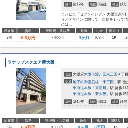
築19年
8階建
鉄筋
築年
階数
構造
コンビニ「セブンイレブン 大阪宮原4丁
りとデザインに関して、自信をもって情
には...
所在階
賃料
管理費・共益費
敷金
礼金
間取り
6.3
万円
0ヶ月
2階
7,900円
6万円
1K
2
ラナップスクエア新大阪
大阪府
大阪市淀川区
東三国
４丁
住所
交通
地下鉄御堂筋線
「
東三国
」駅 徒
東海道本線
「
東淀川
」駅 徒歩11
東海道本線
「
新大阪
」駅 徒歩15
築19年
8階建
鉄筋
築年
階数
構造
所在階
賃料
管理費・共益費
敷金
礼金
間取り
6.6
万円
0ヶ月
0万円
6階
9,000円
1K