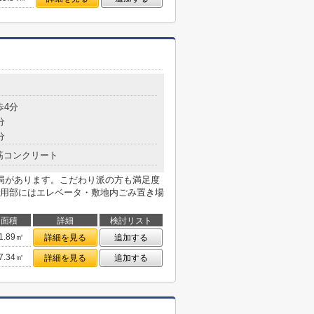
目
歩4分
分
分
筋コンクリート
局があります。こだわり派の方も満足度
用部にはエレベータ・敷地内ごみ置き場
面積
詳細
検討リスト
1.89㎡
詳細を見る
追加する
7.34㎡
詳細を見る
追加する