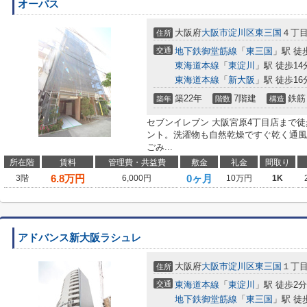
オーパス
大阪府
大阪市淀川区
東三国
４丁
住所
交通
地下鉄御堂筋線
「
東三国
」駅 徒
東海道本線
「
東淀川
」駅 徒歩14
東海道本線
「
新大阪
」駅 徒歩16
築22年
7階建
鉄筋
築年
階数
構造
セブンイレブン 大阪宮原4丁目店まで
ント。洗濯物も自然乾燥ですぐ乾く通風
ごみ...
所在階
賃料
管理費・共益費
敷金
礼金
間取り
6.8
万円
0ヶ月
3階
6,000円
10万円
1K
アドバンス新大阪ラシュレ
大阪府
大阪市淀川区
東三国
１丁
住所
交通
東海道本線
「
東淀川
」駅 徒歩2分
地下鉄御堂筋線
「
東三国
」駅 徒