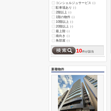
コンシェルジュサービス
(-)
駐車場あり
(-)
2階以上
(-)
1階の物件
(-)
10階以上
(-)
20階以上
(-)
最上階
(-)
南向き
(-)
角部屋
(-)
10
件が該当
新着物件