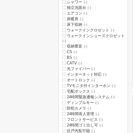
シャワー
(-)
独立洗面台
(-)
エアコン
(-)
床暖房
(-)
床下収納
(-)
ウォークインクロゼット
(-)
ウォークインシューズクロゼット
(-)
収納豊富
(-)
CS
(-)
BS
(-)
CATV
(-)
光ファイバー
(-)
インターネット対応
(-)
オートロック
(-)
TVモニタ付インターホン
(-)
宅配ボックス
(-)
24時間緊急通報システム
(-)
ディンプルキー
(-)
防犯カメラ
(-)
24時間有人管理
(-)
フロントサービス
(-)
24時間ゴミ出し可
(-)
住戸内覧可能
(-)