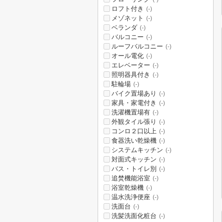
ロフト付き
(-)
メゾネット
(-)
ベランダ
(-)
バルコニー
(-)
ルーフバルコニー
(-)
オール電化
(-)
エレベーター
(-)
照明器具付き
(-)
駐輪場
(-)
バイク置場あり
(-)
家具・家電付き
(-)
洗濯機置場有
(-)
外観タイル張り
(-)
コンロ２口以上
(-)
食器洗い乾燥機
(-)
システムキッチン
(-)
対面式キッチン
(-)
バス・トイレ別
(-)
追焚機能浴室
(-)
浴室乾燥機
(-)
温水洗浄便座
(-)
洗面台
(-)
洗髪洗面化粧台
(-)