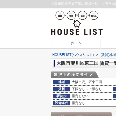
大阪市淀川区東三国の賃貸一覧｜大阪市内
HOUSELIST(ハウスリスト)
>
(賃貸)地
大阪市淀川区東三国 賃貸一
地域
大阪市淀川区東三国
賃料
下限なし～上限なし
駅徒歩
指定しない
設備条件
指定なし