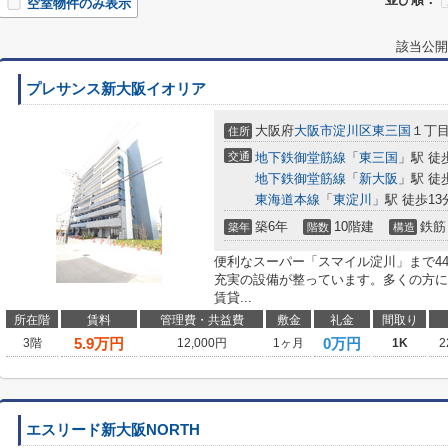
空室物件のみ表示
該当公開
プレサンス新大阪イオリア
大阪府
大阪市淀川区
東三国
１丁
住所
交通
地下鉄御堂筋線
「
東三国
」駅 徒
地下鉄御堂筋線
「
新大阪
」駅 徒
東海道本線
「
東淀川
」駅 徒歩13
築6年
10階建
鉄筋
築年
階数
構造
便利なスーパー「スマイル淀川」まで44
充実の設備が整っています。多くの方に
賃貸...
所在階
賃料
管理費・共益費
敷金
礼金
間取り
5.9
万円
0万円
3階
12,000円
1ヶ月
1K
2
エスリード新大阪NORTH