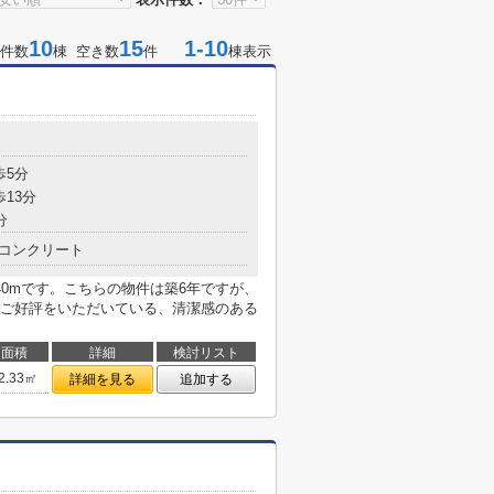
10
15
1-10
件数
棟 空き数
件
棟表示
目
歩5分
歩13分
分
コンクリート
0mです。こちらの物件は築6年ですが、
ご好評をいただいている、清潔感のある
面積
詳細
検討リスト
2.33㎡
詳細を見る
追加する