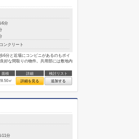
目
歩6分
分
分
コンクリート
徒歩6分と近場にコンビニがあるのもポイ
良好な間取りの物件。共用部には敷地内
面積
詳細
検討リスト
28.50㎡
詳細を見る
追加する
目
歩11分