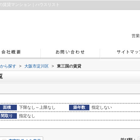
の賃貸マンション｜ハウスリスト
営業
域から探す
>
大阪市淀川区
>
東三国の賃貸
覧
面積
下限なし～上限なし
築年数
指定しない
間取り
指定なし
並び順：