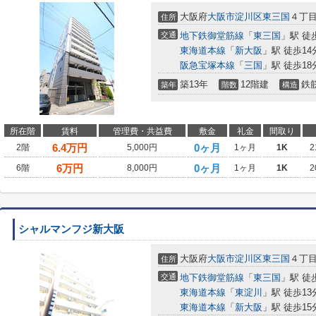
大阪府
大阪市淀川区
東三国
４丁
住所
交通
地下鉄御堂筋線
「
東三国
」駅 徒
東海道本線
「
新大阪
」駅 徒歩14
阪急宝塚本線
「
三国
」駅 徒歩18
築13年
12階建
鉄
築年
階数
構造
所在階
賃料
管理費・共益費
敷金
礼金
間取り
6.4
万円
0ヶ月
2階
5,000円
1ヶ月
1K
2
6
万円
0ヶ月
6階
8,000円
1ヶ月
1K
2
シャルマンフジ新大阪
大阪府
大阪市淀川区
東三国
４丁
住所
交通
地下鉄御堂筋線
「
東三国
」駅 徒
東海道本線
「
東淀川
」駅 徒歩13
東海道本線
「
新大阪
」駅 徒歩15