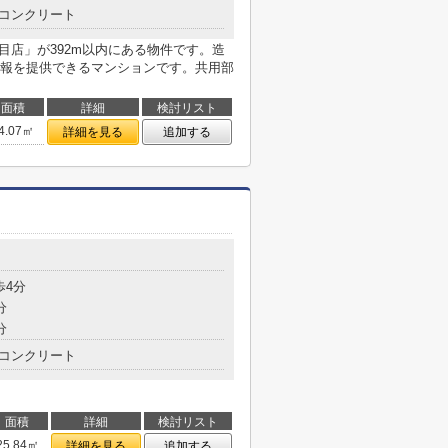
コンクリート
目店」が392m以内にある物件です。造
報を提供できるマンションです。共用部
面積
詳細
検討リスト
4.07㎡
詳細を見る
追加する
目
歩4分
分
分
コンクリート
面積
詳細
検討リスト
25.84㎡
詳細を見る
追加する