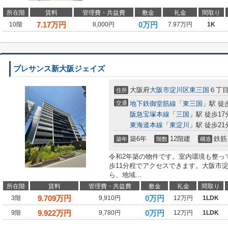
所在階
賃料
管理費・共益費
敷金
礼金
間取り
7.17
万円
0万円
10階
8,000円
7.97万円
1K
プレサンス新大阪ジェイズ
大阪府
大阪市淀川区
東三国
６丁
住所
交通
地下鉄御堂筋線
「
東三国
」駅 徒
阪急宝塚本線
「
三国
」駅 徒歩17
東海道本線
「
東淀川
」駅 徒歩21
築6年
12階建
鉄筋
築年
階数
構造
令和2年築の物件です。室内環境も整っ
歩11分程でアクセスできます。大阪市
ら、地域...
所在階
賃料
管理費・共益費
敷金
礼金
間取り
9.709
万円
0万円
3階
9,910円
12万円
1LDK
9.922
万円
0万円
9階
9,780円
12万円
1LDK