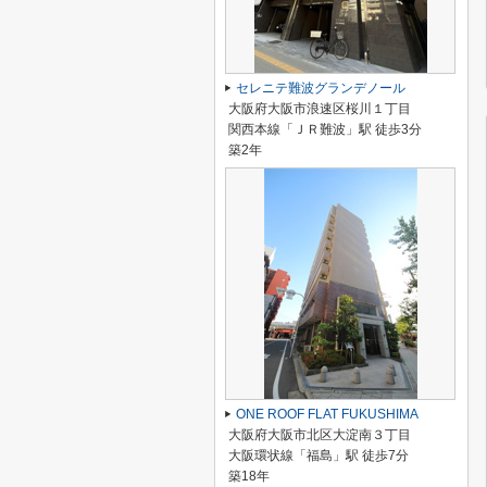
セレニテ難波グランデノール
大阪府大阪市浪速区桜川１丁目
関西本線「ＪＲ難波」駅 徒歩3分
築2年
ONE ROOF FLAT FUKUSHIMA
大阪府大阪市北区大淀南３丁目
大阪環状線「福島」駅 徒歩7分
築18年