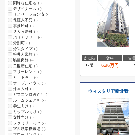
閑静な住宅地
(-)
デザイナーズ
(-)
リノベーション済
(-)
保証人不要
(-)
事務所可
(-)
２人入居可
(-)
バリアフリー
(-)
分割可
(-)
分譲タイプ
(-)
管理人常駐
(-)
所在階
賃料
管
眺望良好
(-)
6.26
万円
12階
二世帯住宅
(-)
フリーレント
(-)
カードキー
(-)
オープンハウス
(-)
外国人可
(-)
ウィスタリア新北野
ガスコンロ設置可
(-)
ルームシェア可
(-)
学生向け
(-)
カップル向け
(-)
女性向け
(-)
ファミリー向け
(-)
室内洗濯機置場
(-)
フローリング
(-)