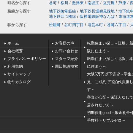
町名から探す
谷町
/
桜川
/
敷津東
/
南堀江
/
立売堀
/
芦原
/
路線から探す
地下鉄御堂筋線
/
地下鉄長堀鶴見緑地
/
地下鉄
地下鉄四つ橋線
/
阪神電鉄阪神なんば
/
東海道
駅から探す
松屋町
/
谷町四丁目
/
堺筋本町
/
谷町六丁目
/
ホーム
お客様の声
転勤住まい探し～江坂、
会社概要
お問い合わせ
阪に住まう～
プライバシーポリシー
スタッフ紹介
転勤住まい探し～北浜、
利用規約
周辺施設検索
に住まう～
サイトマップ
大阪6万円以下賃貸～学生
物件カタログ
見、ご成約で宿泊代負担
す～
審査が心配～保証人なし
居されたい方～
初期費用good～敷金礼金
手数料トリプルゼロ～