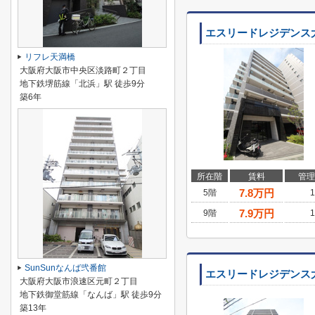
エスリードレジデンス
リフレ天満橋
大阪府大阪市中央区淡路町２丁目
地下鉄堺筋線「北浜」駅 徒歩9分
築6年
所在階
賃料
管理
7.8
万円
5階
1
7.9
万円
9階
1
SunSunなんば弐番館
エスリードレジデンス
大阪府大阪市浪速区元町２丁目
地下鉄御堂筋線「なんば」駅 徒歩9分
築13年