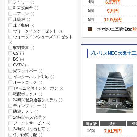
6.9
万円
シャワー
4階
(-)
独立洗面台
(-)
9
万円
5階
エアコン
(-)
床暖房
11.9
万円
5階
(-)
床下収納
(-)
その他の空室情報(全
10
+
ウォークインクロゼット
(-)
ウォークインシューズクロゼット
(-)
収納豊富
(-)
プレリスNEO大阪十
CS
(-)
BS
(-)
CATV
(-)
光ファイバー
(-)
インターネット対応
(-)
オートロック
(-)
TVモニタ付インターホン
(-)
宅配ボックス
(-)
24時間緊急通報システム
(-)
ディンプルキー
(-)
防犯カメラ
(-)
24時間有人管理
(-)
フロントサービス
(-)
所在階
賃料
管
24時間ゴミ出し可
(-)
7.01
万円
10階
住戸内覧可能
(-)