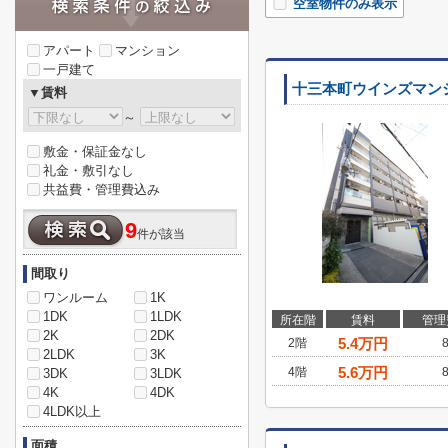
空室物件のみ表示
アパート
マンション
一戸建て
十三本町ウインズマン
▼賃料
～
敷金・保証金なし
礼金・敷引なし
共益費・管理費込み
9
件が該当
間取り
ワンルーム
1K
1DK
1LDK
所在階
賃料
管理
2K
2DK
5.4
万円
2階
2LDK
3K
5.6
万円
4階
3DK
3LDK
4K
4DK
4LDK以上
面積