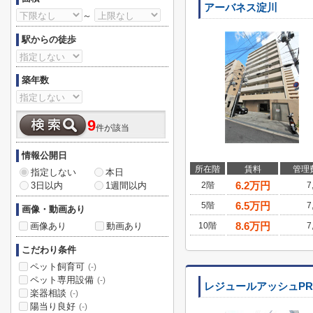
アーバネス淀川
～
駅からの徒歩
築年数
9
件が該当
情報公開日
所在階
賃料
管理
指定しない
本日
6.2
万円
3日以内
1週間以内
2階
7
6.5
万円
5階
7
画像・動画あり
8.6
万円
画像あり
動画あり
10階
7
こだわり条件
ペット飼育可
(-)
ペット専用設備
(-)
レジュールアッシュPREM
楽器相談
(-)
陽当り良好
(-)