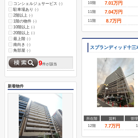
7.01
万円
10階
コンシェルジュサービス
(-)
駐車場あり
(-)
7.04
万円
11階
2階以上
(-)
8.7
万円
11階
1階の物件
(-)
10階以上
(-)
20階以上
(-)
最上階
(-)
南向き
(-)
スプランディッド十三
角部屋
(-)
9
件が該当
新着物件
所在階
賃料
管理
7.7
万円
12階
1