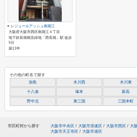
レジュールアッシュ南堀江
大阪府大阪市西区南堀江４丁目
地下鉄長堀鶴見緑地「西長堀」駅 徒歩
5分
築13年
その他の町名で探す
加島
木川西
木川東
十八条
塚本
新高
野中北
東三国
三国本町
市区町村から探す
大阪市中央区
/
大阪市浪速区
/
大阪市西区
/
大
大阪市天王寺区
/
大阪市港区