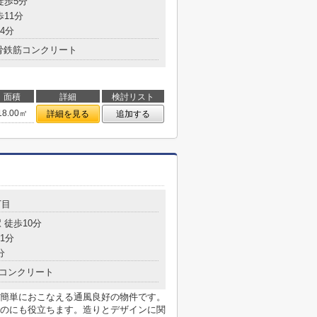
徒歩5分
歩11分
4分
骨鉄筋コンクリート
面積
詳細
検討リスト
18.00㎡
詳細を見る
追加する
丁目
 徒歩10分
1分
分
コンクリート
簡単におこなえる通風良好の物件です。
のにも役立ちます。造りとデザインに関