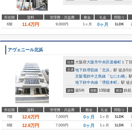
所在階
賃料
管理費・共益費
敷金
礼金
間取り
11.4
万円
0ヶ月
6階
9,000円
1ヶ月
1LDK
アヴェニール北浜
大阪府
大阪市中央区
道修町
１丁
住所
交通
地下鉄堺筋線
「
北浜
」駅 徒歩5分
京阪電鉄中之島線
「
なにわ橋
」駅
地下鉄中央線
「
堺筋本町
」駅 徒
築5年
10階建
鉄筋
築年
階数
構造
所在階
賃料
管理費・共益費
敷金
礼金
間取り
12.6
万円
0ヶ月
7階
7,000円
1ヶ月
1LDK
12.8
万円
0ヶ月
8階
7,000円
1ヶ月
1LDK