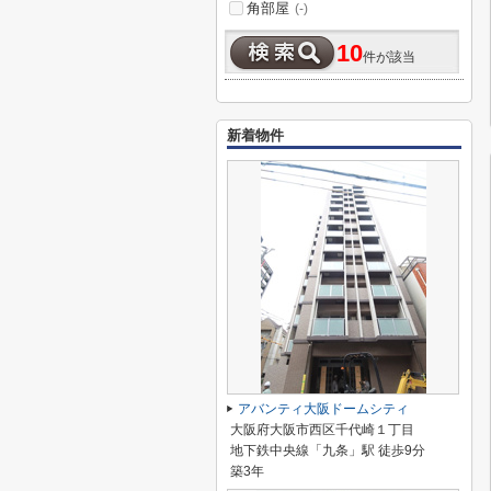
角部屋
(-)
10
件が該当
新着物件
アバンティ大阪ドームシティ
大阪府大阪市西区千代崎１丁目
地下鉄中央線「九条」駅 徒歩9分
築3年