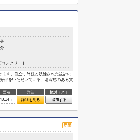
6分
6分
筋コンクリート
けます。目立つ外観と洗練された設計の
好評をいただいている、清潔感のある賃
面積
詳細
検討リスト
48.14㎡
詳細を見る
追加する