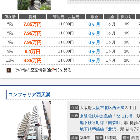
所在階
賃料
管理費・共益費
敷金
礼金
間取り
7.85
万円
0ヶ月
5階
11,000円
1ヶ月
1K
7.95
万円
0ヶ月
5階
11,000円
1ヶ月
1K
7.95
万円
0ヶ月
7階
11,000円
1ヶ月
1K
8.4
万円
0ヶ月
9階
11,000円
1ヶ月
1K
8.35
万円
0ヶ月
11階
11,000円
1ヶ月
1K
その他の空室情報(全
7
件)を見る
+
コンフォリア西天満
大阪府
大阪市北区
西天満
３丁目
住所
交通
京阪電鉄中之島線
「
なにわ橋
」駅
地下鉄谷町線
「
南森町
」駅 徒歩
地下鉄堺筋線
「
北浜
」駅 徒歩7分
築6年
14階建
鉄筋
築年
階数
構造