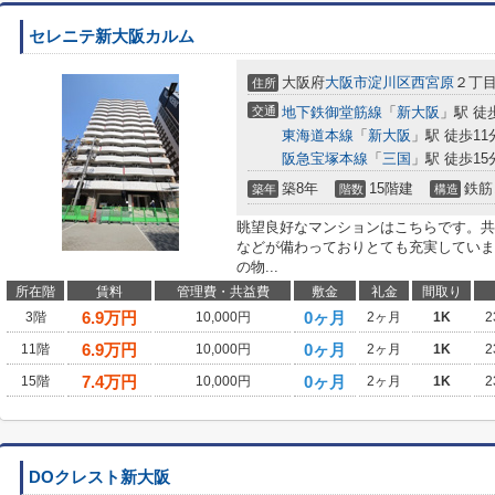
セレニテ新大阪カルム
大阪府
大阪市淀川区
西宮原
２丁
住所
交通
地下鉄御堂筋線
「
新大阪
」駅 徒
東海道本線
「
新大阪
」駅 徒歩11
阪急宝塚本線
「
三国
」駅 徒歩15
築8年
15階建
鉄筋
築年
階数
構造
眺望良好なマンションはこちらです。共
などが備わっておりとても充実していま
の物...
所在階
賃料
管理費・共益費
敷金
礼金
間取り
6.9
万円
0ヶ月
3階
10,000円
2ヶ月
1K
2
6.9
万円
0ヶ月
11階
10,000円
2ヶ月
1K
2
7.4
万円
0ヶ月
15階
10,000円
2ヶ月
1K
2
DOクレスト新大阪