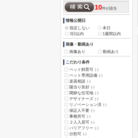
10
件が該当
情報公開日
指定しない
本日
3日以内
1週間以内
画像・動画あり
画像あり
動画あり
こだわり条件
ペット飼育可
(-)
ペット専用設備
(-)
楽器相談
(-)
陽当り良好
(-)
閑静な住宅地
(-)
デザイナーズ
(-)
リノベーション済
(-)
保証人不要
(-)
事務所可
(-)
２人入居可
(-)
バリアフリー
(-)
分割可
(-)