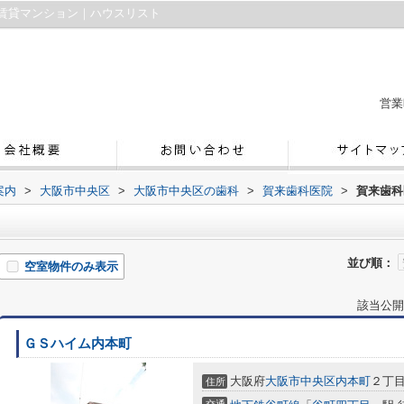
賃貸マンション｜ハウスリスト
営業
案内
>
大阪市中央区
>
大阪市中央区の歯科
>
賀来歯科医院
>
賀来歯科
並び順：
空室物件のみ表示
該当公開
ＧＳハイム内本町
大阪府
大阪市中央区
内本町
２丁
住所