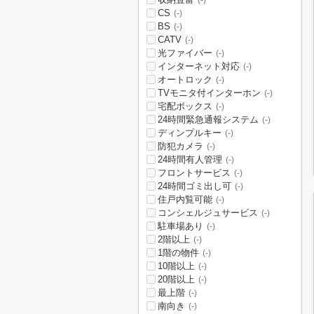
(-)
CS
(-)
BS
(-)
CATV
(-)
光ファイバー
(-)
インターネット対応
(-)
オートロック
(-)
TVモニタ付インターホン
(-)
宅配ボックス
(-)
24時間緊急通報システム
(-)
ディンプルキー
(-)
防犯カメラ
(-)
24時間有人管理
(-)
フロントサービス
(-)
24時間ゴミ出し可
(-)
住戸内覧可能
(-)
コンシェルジュサービス
(-)
駐車場あり
(-)
2階以上
(-)
1階の物件
(-)
10階以上
(-)
20階以上
(-)
最上階
(-)
南向き
(-)