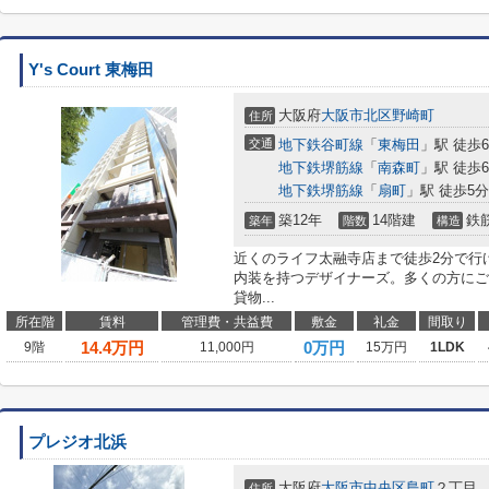
Y's Court 東梅田
大阪府
大阪市北区
野崎町
住所
交通
地下鉄谷町線
「
東梅田
」駅 徒歩
地下鉄堺筋線
「
南森町
」駅 徒歩
地下鉄堺筋線
「
扇町
」駅 徒歩5分
築12年
14階建
鉄
築年
階数
構造
近くのライフ太融寺店まで徒歩2分で行
内装を持つデザイナーズ。多くの方にご
貸物...
所在階
賃料
管理費・共益費
敷金
礼金
間取り
14.4
万円
0万円
9階
11,000円
15万円
1LDK
プレジオ北浜
大阪府
大阪市中央区
島町
２丁目
住所