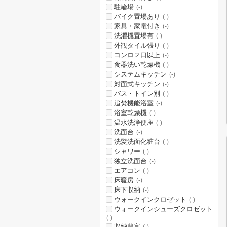
駐輪場
(-)
バイク置場あり
(-)
家具・家電付き
(-)
洗濯機置場有
(-)
外観タイル張り
(-)
コンロ２口以上
(-)
食器洗い乾燥機
(-)
システムキッチン
(-)
対面式キッチン
(-)
バス・トイレ別
(-)
追焚機能浴室
(-)
浴室乾燥機
(-)
温水洗浄便座
(-)
洗面台
(-)
洗髪洗面化粧台
(-)
シャワー
(-)
独立洗面台
(-)
エアコン
(-)
床暖房
(-)
床下収納
(-)
ウォークインクロゼット
(-)
ウォークインシューズクロゼット
(-)
収納豊富