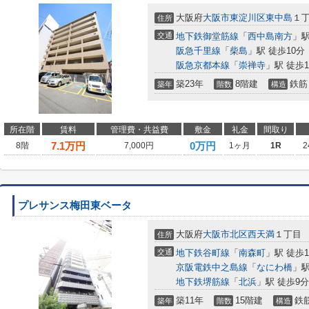
大阪府
大阪市東淀川区
東中島
１
住所
交通
地下鉄御堂筋線
「
西中島南方
」駅
阪急千里線
「
柴島
」駅 徒歩10分
阪急京都本線
「
崇禅寺
」駅 徒歩1
築23年
8階建
鉄筋
築年
階数
構造
所在階
賃料
管理費・共益費
敷金
礼金
間取り
7.1
万円
0万円
8階
7,000円
1ヶ月
1R
2
プレサンス梅田東ベータ
大阪府
大阪市北区
西天満
１丁目
住所
交通
地下鉄谷町線
「
南森町
」駅 徒歩1
京阪電鉄中之島線
「
なにわ橋
」駅
地下鉄堺筋線
「
北浜
」駅 徒歩9分
築11年
15階建
鉄
築年
階数
構造