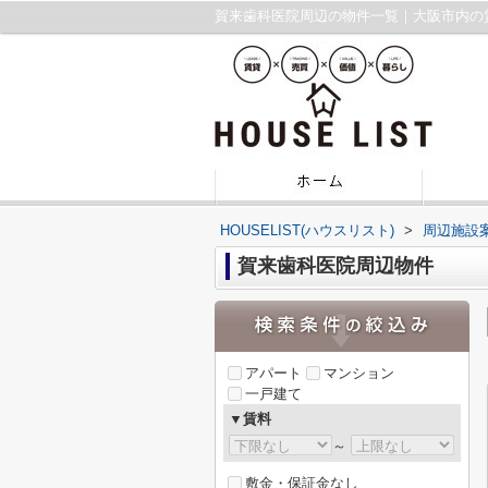
賀来歯科医院周辺の物件一覧｜大阪市内の
HOUSELIST(ハウスリスト)
>
周辺施設
賀来歯科医院周辺物件
アパート
マンション
一戸建て
▼賃料
～
敷金・保証金なし