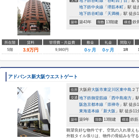
交通
地下鉄谷町線
「
谷町四丁目
」駅 
地下鉄中央線
「
堺筋本町
」駅 徒
地下鉄谷町線
「
天満橋
」駅 徒歩1
築43年
13階建
鉄
築年
階数
構造
所在階
賃料
管理費・共益費
敷金
礼金
間取り
3.9
万円
0ヶ月
0ヶ月
5階
9,980円
1R
アドバンス新大阪ウエストゲート
大阪府
大阪市東淀川区
東中島
２
住所
交通
地下鉄御堂筋線
「
西中島南方
」駅
阪急京都本線
「
崇禅寺
」駅 徒歩1
東海道本線
「
新大阪
」駅 徒歩11
築9年
13階建
鉄筋
築年
階数
構造
眺望良好な物件です。空気の入れ替えも
外観タイル張りは、物件の骨組みを守る