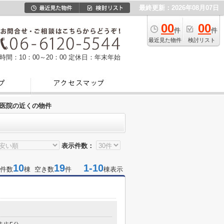
最終更新：2026年08月07日
00
00
件
件
最近見た物件
検討リスト
時間：10：00～20：00
定休日：年末年始
医院の近くの物件
表示件数：
10
19
1-10
件数
棟 空き数
件
棟表示
目