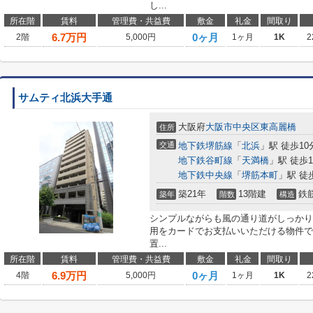
し...
所在階
賃料
管理費・共益費
敷金
礼金
間取り
6.7
万円
0ヶ月
2階
5,000円
1ヶ月
1K
2
サムティ北浜大手通
大阪府
大阪市中央区
東高麗橋
住所
交通
地下鉄堺筋線
「
北浜
」駅 徒歩10
地下鉄谷町線
「
天満橋
」駅 徒歩1
地下鉄中央線
「
堺筋本町
」駅 徒
築21年
13階建
鉄
築年
階数
構造
シンプルながらも風の通り道がしっかり
用をカードでお支払いいただける物件で
置...
所在階
賃料
管理費・共益費
敷金
礼金
間取り
6.9
万円
0ヶ月
4階
5,000円
1ヶ月
1K
2