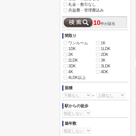
礼金・敷引なし
共益費・管理費込み
10
件が該当
間取り
ワンルーム
1K
1DK
1LDK
2K
2DK
2LDK
3K
3DK
3LDK
4K
4DK
4LDK以上
面積
～
駅からの徒歩
築年数