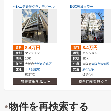
セレニテ難波グランデノール
BGC難波タワー
8.4万円
8.4万円
賃料
賃料
種別
マンション
種別
マンション
間取
1DK
間取
1DK
住所
大阪府
大阪市浪速区
桜川
１丁目
住所
大阪府
大阪市浪速区
交通
ＪＲ難波駅
交通
新今宮駅
徒歩3分
徒歩6分
物件を再検索する