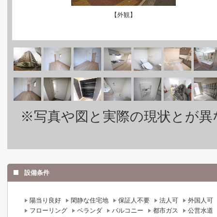
【外観】
※写真や図と実際の現状とが異
設備条件
陽当り良好
閑静な住宅地
保証人不要
法人可
外国人可
フローリング
ベランダ
バルコニー
都市ガス
公営水道