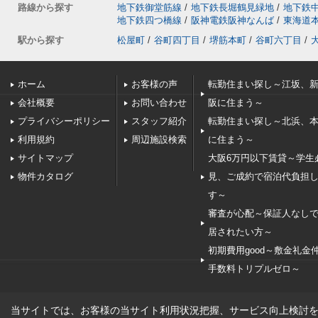
路線から探す
地下鉄御堂筋線
/
地下鉄長堀鶴見緑地
/
地下鉄
地下鉄四つ橋線
/
阪神電鉄阪神なんば
/
東海道
駅から探す
松屋町
/
谷町四丁目
/
堺筋本町
/
谷町六丁目
/
ホーム
お客様の声
転勤住まい探し～江坂、
会社概要
お問い合わせ
阪に住まう～
プライバシーポリシー
スタッフ紹介
転勤住まい探し～北浜、
利用規約
周辺施設検索
に住まう～
サイトマップ
大阪6万円以下賃貸～学生
物件カタログ
見、ご成約で宿泊代負担
す～
審査が心配～保証人なし
居されたい方～
初期費用good～敷金礼金
手数料トリプルゼロ～
当サイトでは、お客様の当サイト利用状況把握、サービス向上検討を目