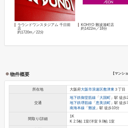
ラウンドワンスタジアム 千日前
KOHYO 難波湊町店
店
約1422m／18分
約1720m／22分
物件概要
【マンシ
所在地
大阪府
大阪市浪速区
敷津東
３丁目
地下鉄御堂筋線
「
大国町
」駅 徒歩
交通
地下鉄堺筋線
「
恵美須町
」駅 徒歩
南海本線
「
難波
」駅 徒歩10分
1K
間取り/詳細
K 2.5帖 1室
/
洋室 9.0帖 1室