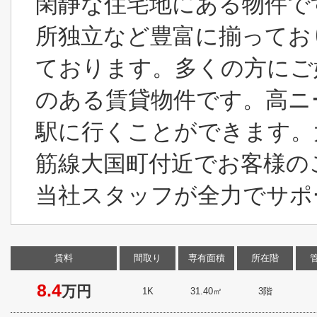
閑静な住宅地にある物件で
所独立など豊富に揃ってお
ております。多くの方にご
のある賃貸物件です。高ニ
駅に行くことができます。
筋線大国町付近でお客様の
当社スタッフが全力でサポー
賃料
間取り
専有面積
所在階
8.4
万円
1K
31.40㎡
3階