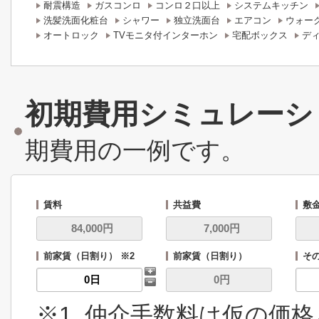
耐震構造
ガスコンロ
コンロ２口以上
システムキッチン
洗髪洗面化粧台
シャワー
独立洗面台
エアコン
ウォー
オートロック
TVモニタ付インターホン
宅配ボックス
デ
初期費用シミュレーシ
期費用の一例です。
賃料
共益費
敷
前家賃（日割り） ※2
前家賃（日割り）
その
※1. 仲介手数料は仮の価