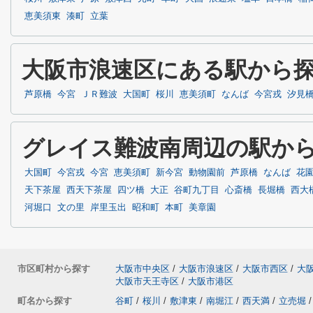
恵美須東
湊町
立葉
大阪市浪速区にある駅から
芦原橋
今宮
ＪＲ難波
大国町
桜川
恵美須町
なんば
今宮戎
汐見
グレイス難波南周辺の駅か
大国町
今宮戎
今宮
恵美須町
新今宮
動物園前
芦原橋
なんば
花
天下茶屋
西天下茶屋
四ツ橋
大正
谷町九丁目
心斎橋
長堀橋
西大
河堀口
文の里
岸里玉出
昭和町
本町
美章園
市区町村から探す
大阪市中央区
/
大阪市浪速区
/
大阪市西区
/
大
大阪市天王寺区
/
大阪市港区
町名から探す
谷町
/
桜川
/
敷津東
/
南堀江
/
西天満
/
立売堀
/