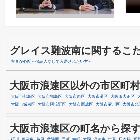
グレイス難波南に関するこ
審査が心配～保証人なしで入居されたい方～
大阪市浪速区以外の市区町
大阪市都島区
大阪市福島区
大阪市西区
大阪市港区
大阪市大正区
大阪市城東区
大阪市阿倍野区
大阪市西成区
大阪市淀川区
大阪市北
大阪市浪速区の町名から探
桜川
敷津東
芦原
敷津西
元町
幸町
大国
浪速東
塩草
日本橋
稲