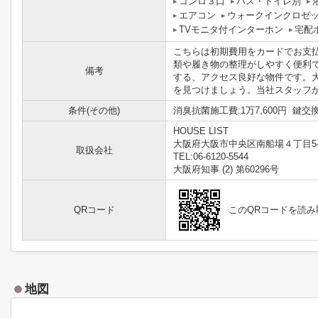
コンロ３口
バス・トイレ別
エアコン
ウォークインクロゼ
TVモニタ付インターホン
宅配
こちらは初期費用をカードでお支
類や履き物の整理がしやすく便利
備考
する、アクセス良好な物件です。
を見つけましょう。当社スタッフが全
条件(その他)
消臭抗菌施工費:1万7,600円 鍵交
HOUSE LIST
大阪府大阪市中央区南船場４丁目5-
取扱会社
TEL:06-6120-5544
大阪府知事 (2) 第60296号
QRコード
このQRコードを読
地図