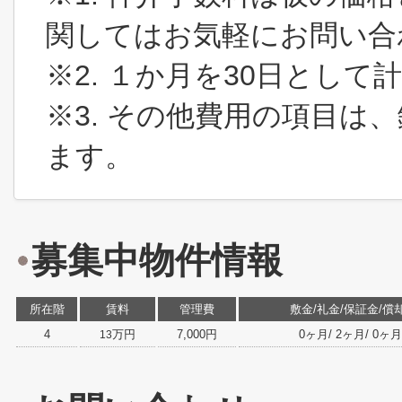
関してはお気軽にお問い合
※2. １か月を30日とし
※3. その他費用の項目は
ます。
募集中物件情報
所在階
賃料
管理費
敷金/礼金/保証金/償
4
万円
7,000円
0ヶ月/ 2ヶ月/ 0ヶ月/ 
13