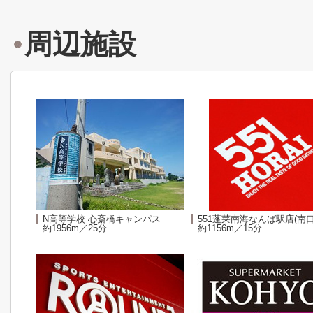
周辺施設
N高等学校 心斎橋キャンパス
551蓬莱南海なんば駅店(南口
約1956m／25分
約1156m／15分