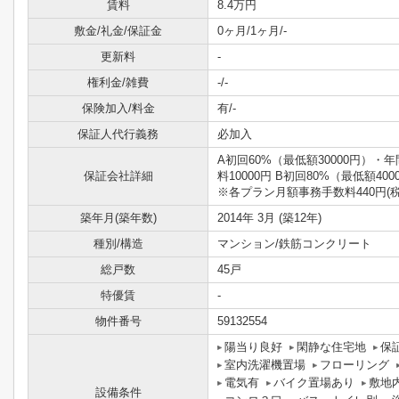
賃料
8.4万円
敷金/礼金/保証金
0ヶ月/1ヶ月/-
更新料
-
権利金/雑費
-/-
保険加入/料金
有/-
保証人代行義務
必加入
A初回60%（最低額30000円）・
保証会社詳細
料10000円 B初回80%（最低額400
※各プラン月額事務手数料440円(税
築年月(築年数)
2014年 3月 (築12年)
種別/構造
マンション/鉄筋コンクリート
総戸数
45戸
特優賃
-
物件番号
59132554
陽当り良好
閑静な住宅地
保
室内洗濯機置場
フローリング
電気有
バイク置場あり
敷地
設備条件