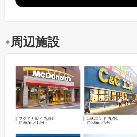
周辺施設
マクドナルド 九条店
C&Cエンド 九条店
約967m／13分
約685m／9分