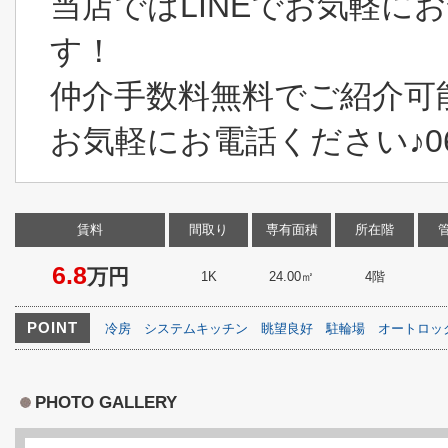
当店ではLINEでお気軽に
す！
仲介手数料無料でご紹介可
お気軽にお電話ください♪06-6
賃料
間取り
専有面積
所在階
6.8
万円
1K
24.00㎡
4階
POINT
冷房
システムキッチン
眺望良好
駐輪場
オートロッ
PHOTO GALLERY