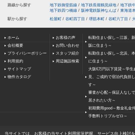
路線から探す
地下鉄御堂筋線
/
地下鉄長堀鶴見緑地
/
地下鉄
地下鉄四つ橋線
/
阪神電鉄阪神なんば
/
東海道
駅から探す
松屋町
/
谷町四丁目
/
堺筋本町
/
谷町六丁目
/
ホーム
お客様の声
転勤住まい探し～江坂、
会社概要
お問い合わせ
阪に住まう～
プライバシーポリシー
スタッフ紹介
転勤住まい探し～北浜、
利用規約
周辺施設検索
に住まう～
サイトマップ
大阪6万円以下賃貸～学生
物件カタログ
見、ご成約で宿泊代負担
す～
審査が心配～保証人なし
居されたい方～
初期費用good～敷金礼金
手数料トリプルゼロ～
当サイトでは、お客様の当サイト利用状況把握、サービス向上検討を目