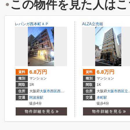
この物件を見た人はこ
レバンガ西本町ＡＰ
ALZA立売堀
6.8万円
6.8万円
賃料
賃料
種別
マンション
種別
マンション
間取
1R
間取
1K
住所
大阪府
大阪市西区
西本町
２丁目
住所
大阪府
大阪市西区
立売堀
交通
阿波座駅
交通
本町駅
徒歩4分
徒歩4分