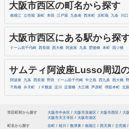
大阪市西区の町名から探す
南堀江
立売堀
新町
本田
江戸堀
九条南
西本町
京町堀
九条
川口
大阪市西区にある駅から探
ドーム前千代崎
西長堀
西大橋
阿波座
九条
肥後橋
本町
四ツ橋
サムティ阿波座Lusso周辺
阿波座
九条
西長堀
野田
ドーム前千代崎
中之島
西九条
西大橋
千鳥橋
弁天町
ＪＲ難波
淀川
淀屋橋
大江橋
芦原町
堺筋本町
北
市区町村から探す
大阪市中央区
/
大阪市浪速区
/
大阪市西区
/
大
大阪市天王寺区
/
大阪市港区
町名から探す
谷町
/
桜川
/
敷津東
/
南堀江
/
西天満
/
立売堀
/