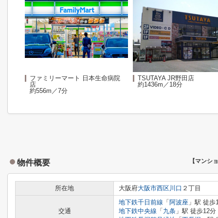
ファミリーマート 日本生命病院
TSUTAYA JR野田店
店
約1436m／18分
約556m／7分
物件概要
【マンシ
所在地
大阪府
大阪市西区
川口
２丁目
地下鉄千日前線
「
阿波座
」駅 徒歩
交通
地下鉄中央線
「
九条
」駅 徒歩12分