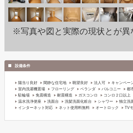
※写真や図と実際の現状とが異
設備条件
陽当り良好
閑静な住宅地
眺望良好
法人可
キャンペー
室内洗濯機置場
フローリング
ベランダ
バルコニー
都
駐輪場
免震構造
耐震構造
ガスコンロ
コンロ２口以上
温水洗浄便座
洗面台
洗髪洗面化粧台
シャワー
独立洗
インターネット対応
ネット使用料無料
オートロック
TV