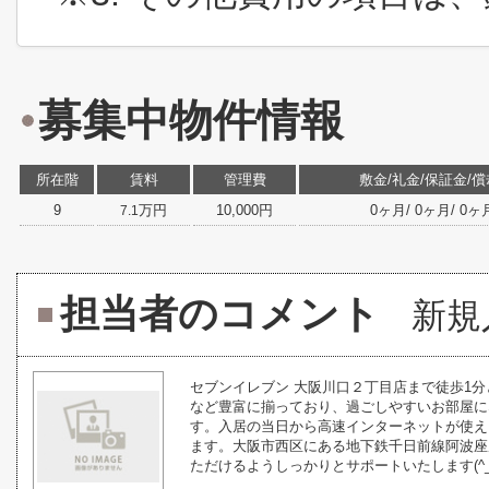
募集中物件情報
所在階
賃料
管理費
敷金/礼金/保証金/償
9
万円
10,000円
0ヶ月/ 0ヶ月/ 0ヶ月/
7.1
担当者のコメント
新規
セブンイレブン 大阪川口２丁目店まで徒歩1分
など豊富に揃っており、過ごしやすいお部屋に
す。入居の当日から高速インターネットが使え
ます。大阪市西区にある地下鉄千日前線阿波座
ただけるようしっかりとサポートいたします(^_