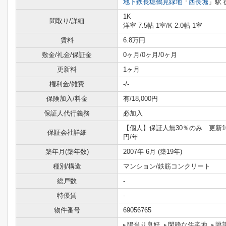
地下鉄長堀鶴見緑地
「
西長堀
」駅 
1K
間取り/詳細
洋室 7.5帖 1室
/
K 2.0帖 1室
賃料
6.8万円
敷金/礼金/保証金
0ヶ月/0ヶ月/0ヶ月
更新料
1ヶ月
権利金/雑費
-/-
保険加入/料金
有/18,000円
保証人代行義務
必加入
【個人】保証人無30％のみ 更新10,
保証会社詳細
円/年
築年月(築年数)
2007年 6月 (築19年)
種別/構造
マンション/鉄筋コンクリート
総戸数
-
特優賃
-
物件番号
69056765
陽当り良好
閑静な住宅地
眺