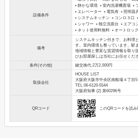
静かな環境
室内洗濯機置場
エレベーター
電気有
照明器
設備条件
システムキッチン
コンロ３口
シャワー
独立洗面台
エアコ
ネット使用料無料
オートロッ
システムキッチン付きで、お料理
す。室内環境も整っています。駅
備考
地域情報と豊富な賃貸情報を取り
ひお部屋探しは当社にお任せください(
条件(その他)
鍵交換代:2万2,000円
HOUSE LIST
大阪府大阪市中央区南船場４丁目5-
取扱会社
TEL:06-6120-5544
大阪府知事 (2) 第60296号
QRコード
このQRコードを読