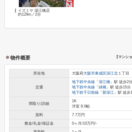
イズミヤ 深江橋店
約129m／2分
物件概要
【マンシ
所在地
大阪府
大阪市東成区
深江北
１丁目
地下鉄中央線
「
深江橋
」駅 徒歩2
交通
地下鉄中央線
「
緑橋
」駅 徒歩15分
地下鉄千日前線
「
新深江
」駅 徒歩
1K
間取り/詳細
洋室 8.0帖
賃料
7.7万円
敷金/礼金/保証金
0ヶ月/10万円/-
更新料
1ヶ月