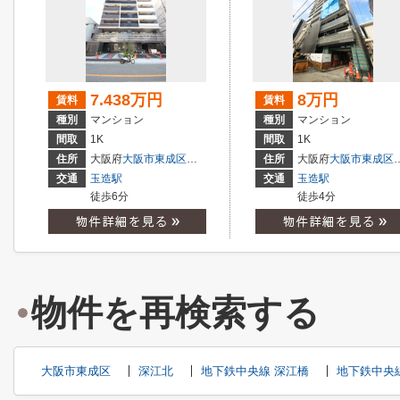
7.438万円
8万円
賃料
賃料
種別
マンション
種別
マンション
間取
1K
間取
1K
住所
大阪府
大阪市東成区
東小橋
１丁目
住所
大阪府
大阪市東成区
交通
玉造駅
交通
玉造駅
徒歩6分
徒歩4分
物件を再検索する
大阪市東成区
深江北
地下鉄中央線 深江橋
地下鉄中央