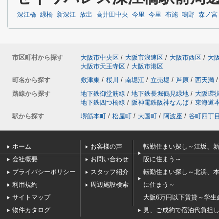
深江橋
緑橋
新深江
放出
高井田中央
今里
今里
布施
鴫野
森ノ宮
市区町村から探す
大阪市中央区
/
大阪市浪速区
/
大阪市西区
/
大
大阪市天王寺区
/
大阪市港区
町名から探す
敷津東
/
桜川
/
南堀江
/
立売堀
/
芦原
/
西天満
/
路線から探す
地下鉄御堂筋線
/
地下鉄長堀鶴見緑地
/
大阪環
地下鉄四つ橋線
/
阪神電鉄阪神なんば
/
東海道
駅から探す
堺筋本町
/
松屋町
/
大国町
/
阿波座
/
谷町四丁
ホーム
お客様の声
転勤住まい探し～江坂、
会社概要
お問い合わせ
阪に住まう～
プライバシーポリシー
スタッフ紹介
転勤住まい探し～北浜、
利用規約
周辺施設検索
に住まう～
サイトマップ
大阪6万円以下賃貸～学生
物件カタログ
見、ご成約で宿泊代負担