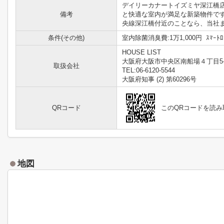
デイリーカナートイズミヤ深江橋
備考
と快適な室内が満足な新築物件で
央線深江橋付近のことなら、当社ま
条件(その他)
室内除菌消臭費:1万1,000円 ｽﾏｰﾄﾛ
HOUSE LIST
大阪府大阪市中央区南船場４丁目5-
取扱会社
TEL:06-6120-5544
大阪府知事 (2) 第60296号
QRコード
このQRコードを読
地図