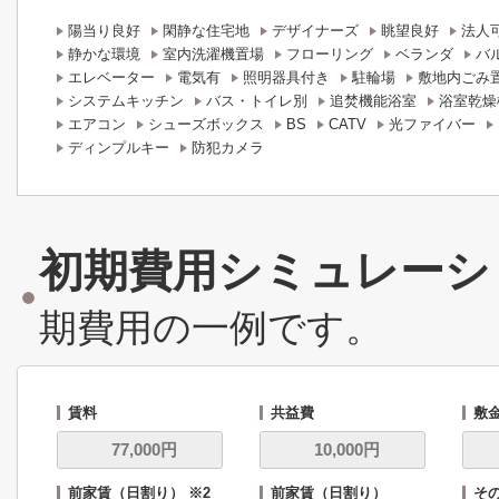
陽当り良好
閑静な住宅地
デザイナーズ
眺望良好
法人
静かな環境
室内洗濯機置場
フローリング
ベランダ
バ
エレベーター
電気有
照明器具付き
駐輪場
敷地内ごみ
システムキッチン
バス・トイレ別
追焚機能浴室
浴室乾燥
エアコン
シューズボックス
BS
CATV
光ファイバー
ディンプルキー
防犯カメラ
初期費用シミュレーシ
期費用の一例です。
賃料
共益費
敷
前家賃（日割り） ※2
前家賃（日割り）
その