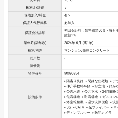
権利金/雑費
-/-
保険加入/料金
有/-
保証人代行義務
必加入
初回保証料：賃料総額50％・毎月
保証会社詳細
総額1％
築年月(築年数)
2024年 9月 (築1年)
種別/構造
マンション/鉄筋コンクリート
総戸数
-
特優賃
-
物件番号
90095954
陽当り良好
閑静な住宅地
デ
仲介手数料半額
好立地
静か
公営水道
公共下水
24時間換
免震構造
耐震構造
ガスコン
設備条件
浴室乾燥機
温水洗浄便座
洗
BS
CATV
光ファイバー
ネ
ディンプルキー
防犯カメラ