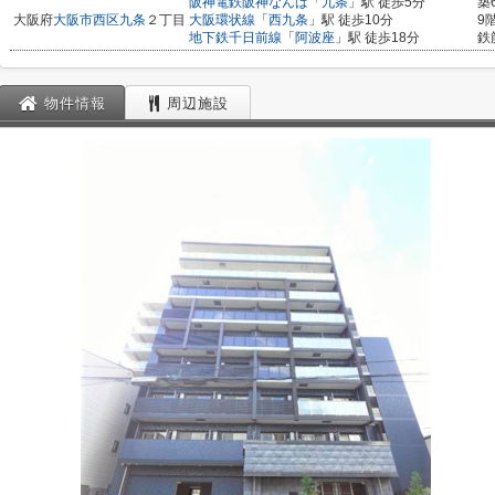
阪神電鉄阪神なんば
「
九条
」駅 徒歩5分
築
大阪府
大阪市西区
九条
２丁目
大阪環状線
「
西九条
」駅 徒歩10分
9
地下鉄千日前線
「
阿波座
」駅 徒歩18分
鉄
物件情報
周辺施設