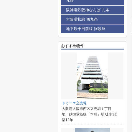
九条
阪神電鉄阪神なんば 九条
大阪環状線 西九条
地下鉄千日前線 阿波座
おすすめ物件
ドゥーエ立売堀
大阪府大阪市西区立売堀１丁目
地下鉄御堂筋線「本町」駅 徒歩3分
築12年