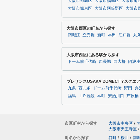
大阪市都島区
大阪市福島区
大阪市港
大阪市城東区
大阪市阿倍野区
大阪市
大阪市西区の町名から探す
南堀江
立売堀
新町
本田
江戸堀
九
大阪市西区にある駅から探す
ドーム前千代崎
西長堀
西大橋
阿波
プレサンスOSAKA DOMECITYスク
九条
西九条
ドーム前千代崎
野田
弁
福島
ＪＲ難波
本町
安治川口
芦原橋
市区町村から探す
大阪市中央区
/
大阪市天王寺区
/
町名から探す
谷町
/
桜川
/
南