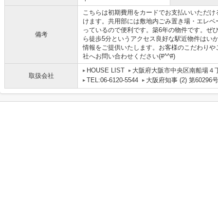
こちらは初期費用をカードでお支払いいただけ
けます。共用部には敷地内ごみ置き場・エレベ
っているので便利です。築6年の物件です。ぜ
備考
ら徒歩5分というアクセス良好な駅近物件はい
情報をご提供いたします。お客様のこだわりや
社へお問い合わせください(#^^#)
HOUSE LIST
大阪府大阪市中央区南船場４丁目
取扱会社
TEL:06-6120-5544
大阪府知事 (2) 第60296