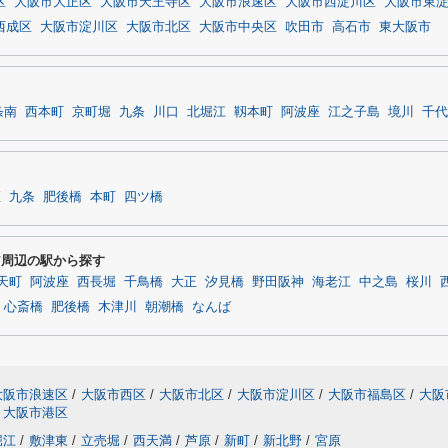
区
大阪市大正区
大阪市天王寺区
大阪市浪速区
大阪市西淀川区
大阪市東
西成区
大阪市淀川区
大阪市北区
大阪市中央区
吹田市
高石市
東大阪市
条南
西本町
京町堀
九条
川口
北堀江
靱本町
阿波座
江之子島
境川
千代
座
九条
肥後橋
本町
四ツ橋
エア周辺の駅から探す
天町
阿波座
西長堀
千鳥橋
大正
汐見橋
野田阪神
海老江
中之島
桜川
心斎橋
肥後橋
木津川
朝潮橋
なんば
大阪市浪速区
/
大阪市西区
/
大阪市北区
/
大阪市淀川区
/
大阪市福島区
/
大阪
大阪市港区
堀江
/
敷津東
/
立売堀
/
西天満
/
芦原
/
新町
/
新北野
/
宮原