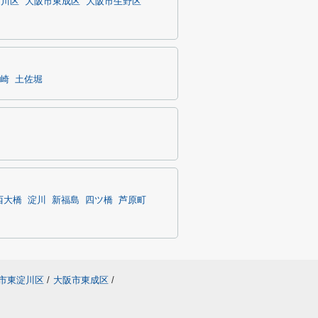
淀川区
大阪市東成区
大阪市生野区
崎
土佐堀
西大橋
淀川
新福島
四ツ橋
芦原町
市東淀川区
/
大阪市東成区
/