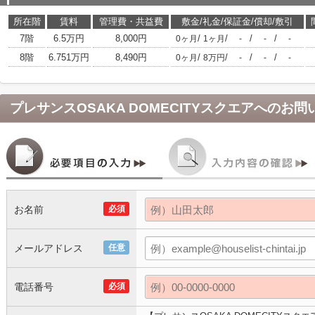
所在階
賃料
管理費・共益費
敷金/礼金/保証金/償却/敷引
7階
6.5万円
8,000円
/
/
/
/
0ヶ月
1ヶ月
-
-
-
8階
6.751万円
8,490円
/
/
/
/
0ヶ月
8万円
-
-
-
プレサンスOSAKA DOMECITYスクエア
へのお問
お名前
必須
メールアドレス
任意
電話番号
必須