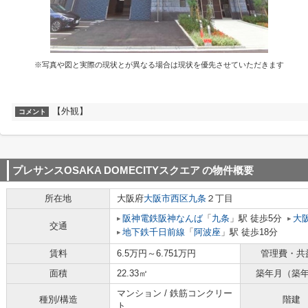
※写真や図と実際の現状とが異なる場合は現状を優先させていただきます
【外観】
コメント
プレサンスOSAKA DOMECITYスクエア
の物件概要
所在地
大阪府
大阪市西区
九条
２丁目
阪神電鉄阪神なんば
「
九条
」駅 徒歩5分
大
交通
地下鉄千日前線
「
阿波座
」駅 徒歩18分
賃料
6.5万円～6.751万円
管理費・共
面積
22.33㎡
築年月（築
マンション / 鉄筋コンクリー
種別/構造
階建
ト