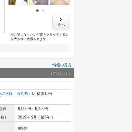
次へ
※ご覧になりたい写真をクリックすると
拡大されて表示されます。
情報の見方
【マンション】
阪環状線
「
西九条
」駅 徒歩10分
益費
8,000円～8,490円
年数）
2019年 9月 ( 築6年 )
9階建