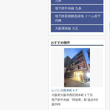
九条
地下鉄中央線 九条
地下鉄長堀鶴見緑地 ドーム前千
代崎
大阪環状線 大正
おすすめ物件
レバンガ西本町ＡＰ
大阪府大阪市西区西本町２丁目
地下鉄中央線「阿波座」駅 徒歩4分
築29年