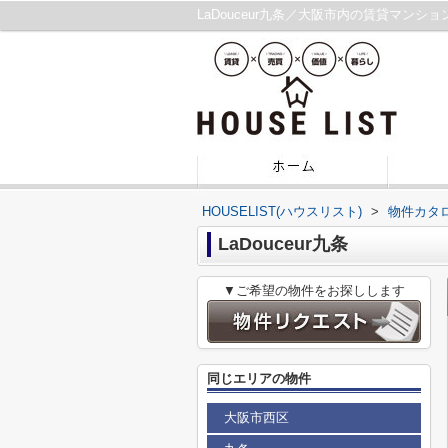
LaDouceur九条／大阪市内の賃貸マンシ
HOUSELIST(ハウスリスト)
>
物件カタ
LaDouceur九条
▼ご希望の物件をお探しします
同じエリアの物件
大阪市西区