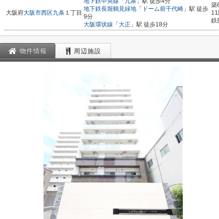
地下鉄中央線
「
九条
」駅 徒歩4分
築
地下鉄長堀鶴見緑地
「
ドーム前千代崎
」駅 徒歩
大阪府
大阪市西区
九条
１丁目
1
9分
鉄
大阪環状線
「
大正
」駅 徒歩18分
物件情報
周辺施設