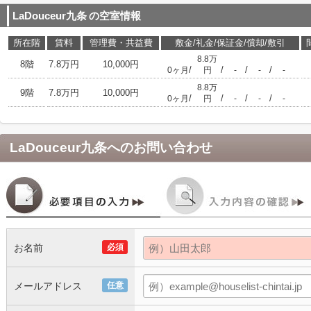
LaDouceur九条
の空室情報
所在階
賃料
管理費・共益費
敷金/礼金/保証金/償却/敷引
8.8万
8階
7.8万円
10,000円
/
/
/
/
0ヶ月
円
-
-
-
8.8万
9階
7.8万円
10,000円
/
/
/
/
0ヶ月
円
-
-
-
LaDouceur九条
へのお問い合わせ
お名前
必須
メールアドレス
任意