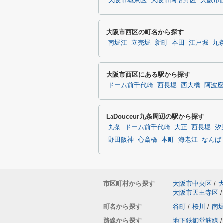
大阪市城東区
大阪市阿倍野区
大阪市
大阪市西区の町名から探す
南堀江
立売堀
新町
本田
江戸堀
九
大阪市西区にある駅から探す
ドーム前千代崎
西長堀
西大橋
阿波
LaDouceur九条周辺の駅から探す
九条
ドーム前千代崎
大正
西長堀
汐
野田阪神
心斎橋
本町
海老江
なんば
市区町村から探す
大阪市中央区
/
大阪市天王寺区
/
町名から探す
谷町
/
桜川
/
南
路線から探す
地下鉄御堂筋線
/