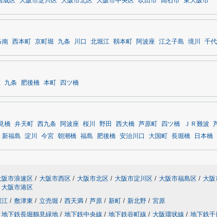
西成区
大阪市淀川区
大阪市北区
大阪市中央区
吹田市
高石市
東大阪市
条南
西本町
京町堀
九条
川口
北堀江
靱本町
阿波座
江之子島
境川
千代
座
九条
肥後橋
本町
四ツ橋
見橋
弁天町
西九条
阿波座
桜川
野田
西大橋
芦原町
四ツ橋
ＪＲ難波
新福島
淀川
今宮
朝潮橋
福島
肥後橋
安治川口
大国町
長堀橋
日本橋
大阪市浪速区
/
大阪市西区
/
大阪市北区
/
大阪市淀川区
/
大阪市福島区
/
大阪
大阪市港区
堀江
/
敷津東
/
立売堀
/
西天満
/
芦原
/
新町
/
新北野
/
宮原
地下鉄長堀鶴見緑地
/
地下鉄中央線
/
地下鉄谷町線
/
大阪環状線
/
地下鉄千