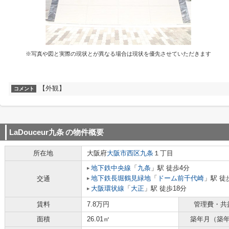
※写真や図と実際の現状とが異なる場合は現状を優先させていただきます
【外観】
コメント
LaDouceur九条
の物件概要
所在地
大阪府
大阪市西区
九条
１丁目
地下鉄中央線
「
九条
」駅 徒歩4分
地下鉄長堀鶴見緑地
「
ドーム前千代崎
」駅 徒
交通
大阪環状線
「
大正
」駅 徒歩18分
賃料
7.8万円
管理費・共
面積
26.01㎡
築年月（築