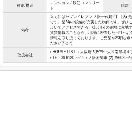
マンション / 鉄筋コンクリー
種別/構造
階建
ト
近くにはセブンイレブン 大阪千代崎2丁目店(徒
です。築5年の設備が充実した物件です。ぜひ
歩いてアクセスできる、徒歩4分の距離に立地
備考
賃貸情報のことなら、地域に密着した当社へお
情報を取り扱っております。ご要望や不明な点
ださい(*´ω`*)
HOUSE LIST
大阪府大阪市中央区南船場４丁目
取扱会社
TEL:06-6120-5544
大阪府知事 (2) 第60296