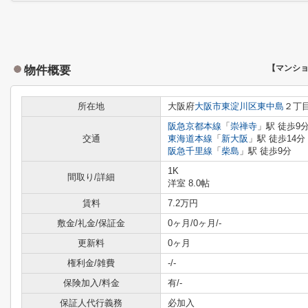
物件概要
【マンシ
所在地
大阪府
大阪市東淀川区
東中島
２丁
阪急京都本線
「
崇禅寺
」駅 徒歩9
交通
東海道本線
「
新大阪
」駅 徒歩14分
阪急千里線
「
柴島
」駅 徒歩9分
1K
間取り/詳細
洋室 8.0帖
賃料
7.2万円
敷金/礼金/保証金
0ヶ月/0ヶ月/-
更新料
0ヶ月
権利金/雑費
-/-
保険加入/料金
有/-
保証人代行義務
必加入