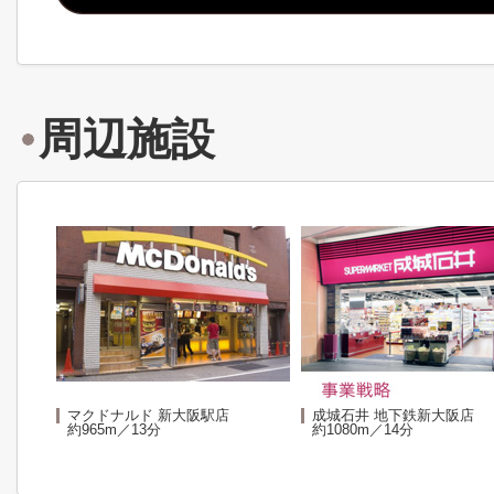
周辺施設
マクドナルド 新大阪駅店
成城石井 地下鉄新大阪店
約965m／13分
約1080m／14分