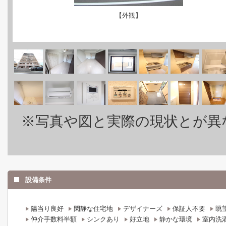
【外観】
※写真や図と実際の現状とが異
設備条件
陽当り良好
閑静な住宅地
デザイナーズ
保証人不要
眺
仲介手数料半額
シンクあり
好立地
静かな環境
室内洗