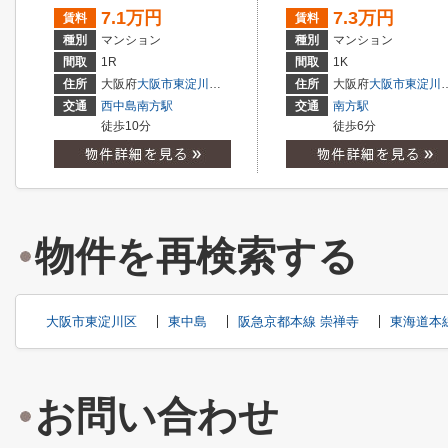
7.1万円
7.3万円
賃料
賃料
種別
マンション
種別
マンション
間取
1R
間取
1K
住所
大阪府
大阪市東淀川区
東中島
１丁目
住所
大阪府
大阪市東淀川区
交通
西中島南方駅
交通
南方駅
徒歩10分
徒歩6分
物件を再検索する
大阪市東淀川区
東中島
阪急京都本線 崇禅寺
東海道本
お問い合わせ