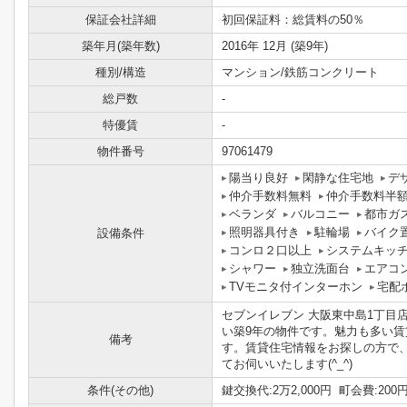
保証会社詳細
初回保証料：総賃料の50％
築年月(築年数)
2016年 12月 (築9年)
種別/構造
マンション/鉄筋コンクリート
総戸数
-
特優賃
-
物件番号
97061479
陽当り良好
閑静な住宅地
デ
仲介手数料無料
仲介手数料半
ベランダ
バルコニー
都市ガ
照明器具付き
駐輪場
バイク
設備条件
コンロ２口以上
システムキッ
シャワー
独立洗面台
エアコ
TVモニタ付インターホン
宅配
セブンイレブン 大阪東中島1丁目
い築9年の物件です。魅力も多い
備考
す。賃貸住宅情報をお探しの方で
てお伺いいたします(^_^)
条件(その他)
鍵交換代:2万2,000円 町会費:20