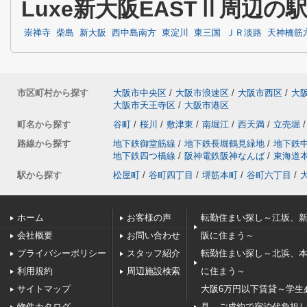
Luxe新大阪EASTⅡ周辺の
崇禅寺
柴島
新大阪
西中島南方
東淀川
東三国
ＪＲ淡路
天神橋筋
市区町村から探す
大阪市中央区
/
大阪市浪速区
/
大阪市西区
/
大
大阪市天王寺区
/
大阪市港区
町名から探す
谷町
/
桜川
/
敷津東
/
南堀江
/
西天満
/
立売堀
/
路線から探す
地下鉄御堂筋線
/
地下鉄長堀鶴見緑地
/
地下鉄
地下鉄四つ橋線
/
阪神電鉄阪神なんば
/
東海道
駅から探す
松屋町
/
谷町四丁目
/
堺筋本町
/
谷町六丁目
/
ホーム
お客様の声
転勤住まい探し～江坂、
会社概要
お問い合わせ
阪に住まう～
プライバシーポリシー
スタッフ紹介
転勤住まい探し～北浜、
利用規約
周辺施設検索
に住まう～
サイトマップ
大阪6万円以下賃貸～学生
物件カタログ
見、ご成約で宿泊代負担