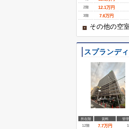
12.1
万円
2階
7.6
万円
3階
その他の空室
+
スプランディ
所在階
賃料
管理
7.7
万円
12階
1