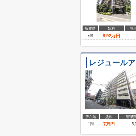
所在階
賃料
管
6.92
万円
7階
レジュールア
所在階
賃料
管理
7
万円
1階
5