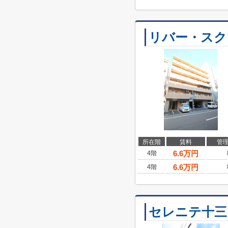
リバー・スク
所在階
賃料
管
6.6
万円
4階
6.6
万円
4階
セレニテ十三