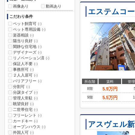
画像あり
動画あり
エステムコー
こだわり条件
ペット飼育可
(-)
ペット専用設備
(-)
楽器相談
(-)
陽当り良好
(-)
閑静な住宅地
(-)
デザイナーズ
(-)
リノベーション済
(-)
保証人不要
(-)
事務所可
(-)
２人入居可
(-)
バリアフリー
(-)
所在階
賃料
管理
分割可
(-)
5.9
万円
8階
分譲タイプ
(-)
5.5
万円
9階
1
管理人常駐
(-)
眺望良好
(-)
二世帯住宅
(-)
フリーレント
(-)
カードキー
(-)
アスヴェル新
オープンハウス
(-)
外国人可
(-)