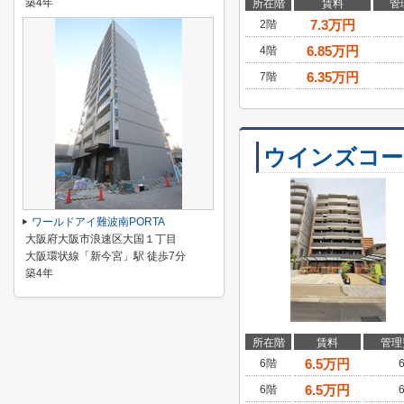
築4年
所在階
賃料
管
7.3
万円
2階
6.85
万円
4階
6.35
万円
7階
ウインズコー
ワールドアイ難波南PORTA
大阪府大阪市浪速区大国１丁目
大阪環状線「新今宮」駅 徒歩7分
築4年
所在階
賃料
管理
6.5
万円
6階
6.5
万円
6階