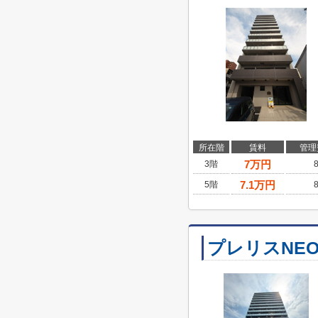
所在階
賃料
管理
7
万円
3階
7.1
万円
5階
プレリスNE