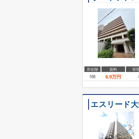
所在階
賃料
管
6.9
万円
5階
エスリード大