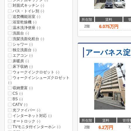
(-)
対面式キッチン
(-)
バス・トイレ別
(-)
追焚機能浴室
(-)
所在階
賃料
浴室乾燥機
(-)
6.075
万円
2階
温水洗浄便座
(-)
洗面台
(-)
洗髪洗面化粧台
(-)
シャワー
(-)
独立洗面台
(-)
アーバネス淀
エアコン
(-)
床暖房
(-)
床下収納
(-)
ウォークインクロゼット
(-)
ウォークインシューズクロゼット
(-)
収納豊富
(-)
CS
(-)
BS
(-)
CATV
(-)
光ファイバー
(-)
インターネット対応
(-)
所在階
賃料
管理
オートロック
(-)
TVモニタ付インターホン
6.2
万円
(-)
2階
7