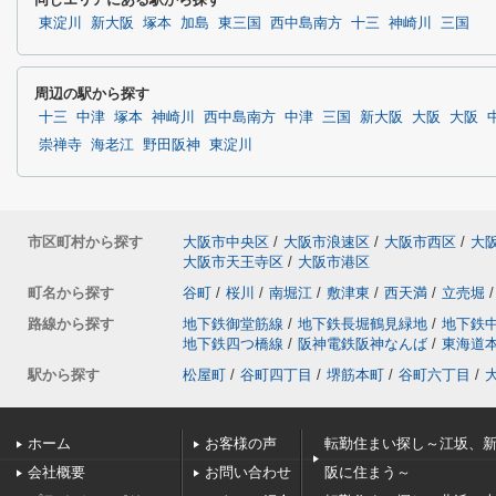
東淀川
新大阪
塚本
加島
東三国
西中島南方
十三
神崎川
三国
周辺の駅から探す
十三
中津
塚本
神崎川
西中島南方
中津
三国
新大阪
大阪
大阪
崇禅寺
海老江
野田阪神
東淀川
市区町村から探す
大阪市中央区
/
大阪市浪速区
/
大阪市西区
/
大
大阪市天王寺区
/
大阪市港区
町名から探す
谷町
/
桜川
/
南堀江
/
敷津東
/
西天満
/
立売堀
/
路線から探す
地下鉄御堂筋線
/
地下鉄長堀鶴見緑地
/
地下鉄
地下鉄四つ橋線
/
阪神電鉄阪神なんば
/
東海道
駅から探す
松屋町
/
谷町四丁目
/
堺筋本町
/
谷町六丁目
/
ホーム
お客様の声
転勤住まい探し～江坂、
会社概要
お問い合わせ
阪に住まう～