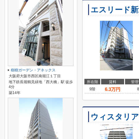
エスリード新
樹樹ガーデン・アネックス
大阪府大阪市西区南堀江１丁目
地下鉄長堀鶴見緑地「西大橋」駅 徒歩
所在階
賃料
管理
4分
6.3
万円
9階
築14年
ウィスタリア