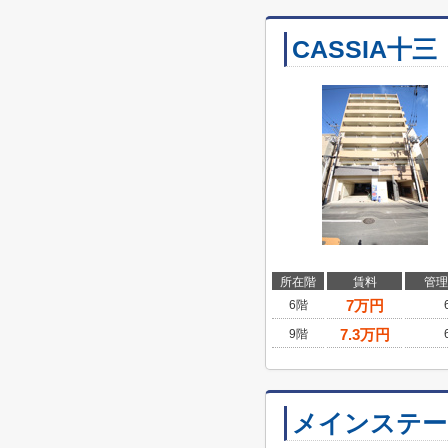
CASSIA十三
所在階
賃料
管理
7
万円
6階
7.3
万円
9階
メインステージ