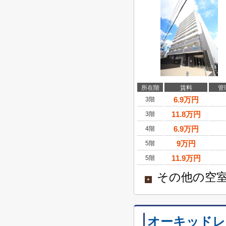
所在階
賃料
管
6.9
万円
3階
11.8
万円
3階
6.9
万円
4階
9
万円
5階
11.9
万円
5階
その他の空室
+
オーキッドレ