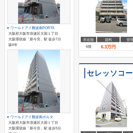
ワールドアイ難波南PORTA
大阪府大阪市浪速区大国１丁目
大阪環状線「新今宮」駅 徒歩7分
所在階
賃料
管
築4年
6.3
万円
6階
セレッソコー
ワールドアイ難波南ポルタ
大阪府大阪市浪速区大国１丁目
大阪環状線「新今宮」駅 徒歩5分