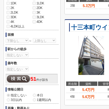
所在階
賃料
管理
1DK
1LDK
5.3
万円
2階
2K
2DK
2LDK
3K
3DK
3LDK
4K
4DK
十三本町ウイ
4LDK以上
面積
～
駅からの徒歩
築年数
51
件が該当
所在階
賃料
管理
情報公開日
5.4
万円
2階
指定しない
本日
5.6
万円
4階
3日以内
1週間以内
画像・動画あり