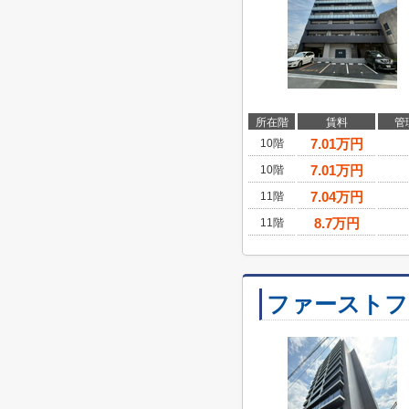
所在階
賃料
管
7.01
万円
10階
7.01
万円
10階
7.04
万円
11階
8.7
万円
11階
ファーストフ