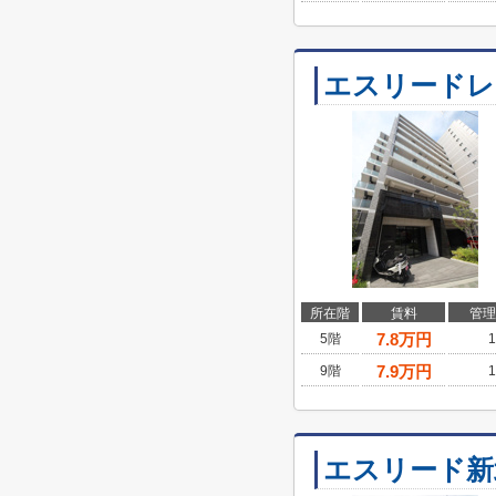
エスリードレ
所在階
賃料
管理
7.8
万円
5階
1
7.9
万円
9階
1
エスリード新