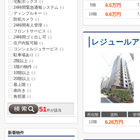
宅配ボックス
(-)
6.5
万円
5階
7
24時間緊急通報システム
(-)
ディンプルキー
(-)
8.6
万円
10階
7
防犯カメラ
(-)
24時間有人管理
(-)
フロントサービス
(-)
24時間ゴミ出し可
(-)
レジュールアッ
住戸内覧可能
(-)
コンシェルジュサービス
(-)
駐車場あり
(-)
2階以上
(-)
1階の物件
(-)
10階以上
(-)
20階以上
(-)
最上階
(-)
南向き
(-)
角部屋
(-)
51
件が該当
所在階
賃料
管
6.26
万円
12階
新着物件