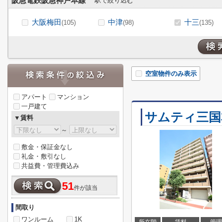
阪急電鉄阪急神戸本線
駅で絞り込む
大阪梅田
中津
十三
(105)
(98)
(135)
空室物件のみ表示
アパート
マンション
一戸建て
サムティ三国
▼賃料
～
敷金・保証金なし
礼金・敷引なし
共益費・管理費込み
51
件が該当
間取り
ワンルーム
1K