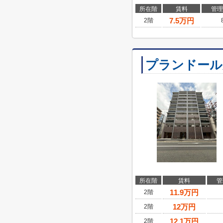
所在階
賃料
管理
7.5
万円
2階
プランドール
所在階
賃料
管
11.9
万円
2階
12
万円
2階
12.1
万円
2階