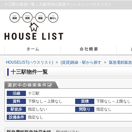
十三駅の賃貸一覧｜大阪市内の賃貸マンション｜ハウスリスト
HOUSELIST(ハウスリスト)
>
(賃貸)路線・駅から探す
>
阪急電鉄阪急
十三駅物件一覧
沿線
十三駅
賃料
下限なし～上限なし
面積
下限なし～上限なし
駅徒歩
指定しない
間取り
指定なし
設備条件
指定なし