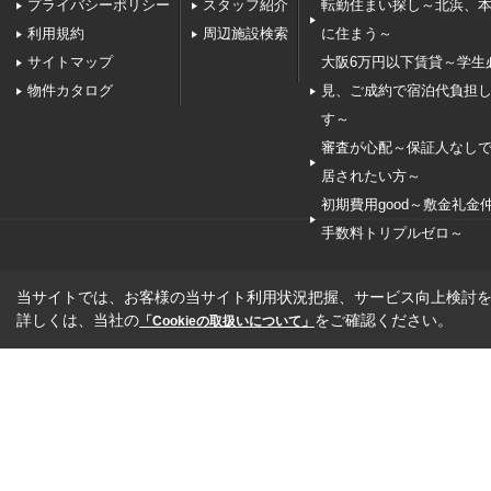
プライバシーポリシー
スタッフ紹介
転勤住まい探し～北浜、
利用規約
周辺施設検索
に住まう～
サイトマップ
大阪6万円以下賃貸～学生
物件カタログ
見、ご成約で宿泊代負担
す～
審査が心配～保証人なし
居されたい方～
初期費用good～敷金礼金
手数料トリプルゼロ～
当サイトでは、お客様の当サイト利用状況把握、サービス向上検討を目
詳しくは、当社の
をご確認ください。
「Cookieの取扱いについて」