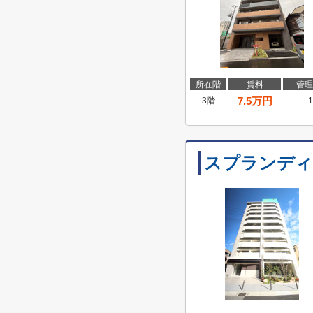
所在階
賃料
管理
7.5
万円
3階
1
スプランディ