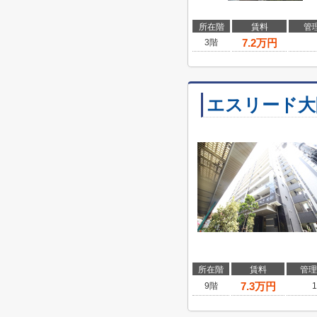
所在階
賃料
管
7.2
万円
3階
エスリード大
所在階
賃料
管理
7.3
万円
9階
1