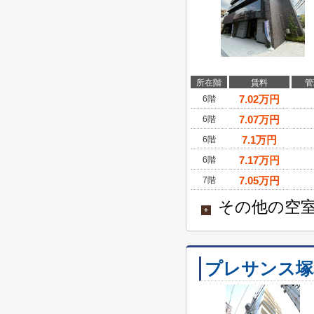
所在階
賃料
管
7.02
万円
6階
7.07
万円
6階
7.1
万円
6階
7.17
万円
6階
7.05
万円
7階
その他の空室
+
プレサンス塚