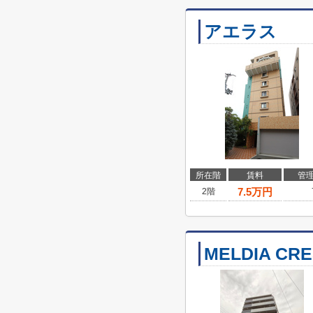
アエラス
所在階
賃料
管
7.5
万円
2階
MELDIA CR