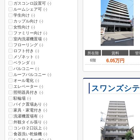
ガスコンロ設置可
(-)
ルームシェア可
(-)
学生向け
(-)
カップル向け
(-)
女性向け
(-)
ファミリー向け
(-)
室内洗濯機置場
(-)
フローリング
(-)
ロフト付き
(-)
所在階
賃料
管
メゾネット
(-)
6.05
万円
6階
ベランダ
(-)
バルコニー
(-)
ルーフバルコニー
(-)
オール電化
(-)
スワンズシテ
エレベーター
(-)
照明器具付き
(-)
駐輪場
(-)
バイク置場あり
(-)
家具・家電付き
(-)
洗濯機置場有
(-)
外観タイル張り
(-)
コンロ２口以上
(-)
食器洗い乾燥機
(-)
システムキッチン