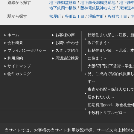
路線から探す
地下鉄御堂筋線
/
地下鉄長堀鶴見緑地
/
地下鉄
地下鉄四つ橋線
/
阪神電鉄阪神なんば
/
東海道
駅から探す
松屋町
/
谷町四丁目
/
堺筋本町
/
谷町六丁目
/
ホーム
お客様の声
転勤住まい探し～江坂、
会社概要
お問い合わせ
阪に住まう～
プライバシーポリシー
スタッフ紹介
転勤住まい探し～北浜、
利用規約
周辺施設検索
に住まう～
サイトマップ
大阪6万円以下賃貸～学生
物件カタログ
見、ご成約で宿泊代負担
す～
審査が心配～保証人なし
居されたい方～
初期費用good～敷金礼金
手数料トリプルゼロ～
当サイトでは、お客様の当サイト利用状況把握、サービス向上検討を目