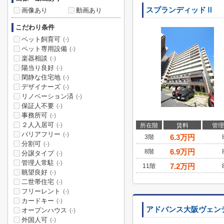
スプランディッドⅡ
画像あり
動画あり
こだわり条件
ペット飼育可
(-)
ペット専用設備
(-)
楽器相談
(-)
陽当り良好
(-)
閑静な住宅地
(-)
デザイナーズ
(-)
リノベーション済
(-)
保証人不要
(-)
事務所可
(-)
２人入居可
(-)
所在階
賃料
管理
バリアフリー
(-)
6.3
万円
3階
分割可
(-)
6.9
万円
8階
分譲タイプ
(-)
管理人常駐
(-)
7.2
万円
11階
眺望良好
(-)
二世帯住宅
(-)
フリーレント
(-)
カードキー
(-)
アドバンス大阪ヴェン
オープンハウス
(-)
外国人可
(-)