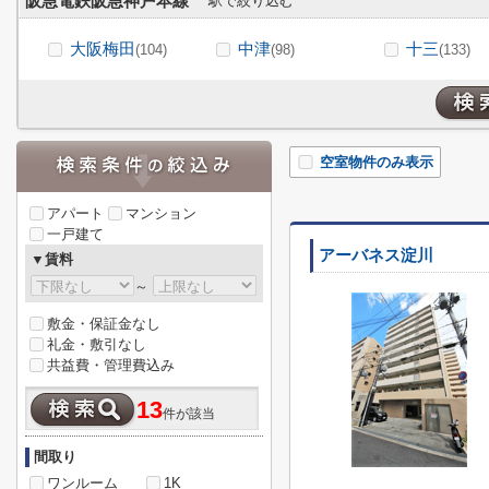
阪急電鉄阪急神戸本線
駅で絞り込む
大阪梅田
中津
十三
(104)
(98)
(133)
空室物件のみ表示
アパート
マンション
一戸建て
アーバネス淀川
▼賃料
～
敷金・保証金なし
礼金・敷引なし
共益費・管理費込み
13
件が該当
間取り
ワンルーム
1K