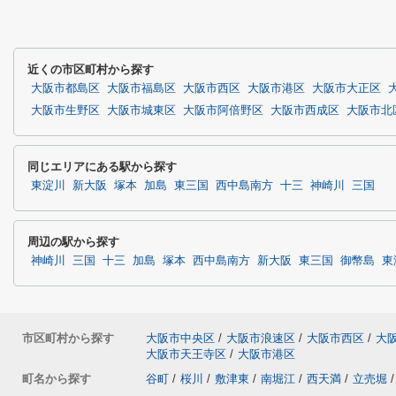
近くの市区町村から探す
大阪市都島区
大阪市福島区
大阪市西区
大阪市港区
大阪市大正区
大阪市生野区
大阪市城東区
大阪市阿倍野区
大阪市西成区
大阪市北
同じエリアにある駅から探す
東淀川
新大阪
塚本
加島
東三国
西中島南方
十三
神崎川
三国
周辺の駅から探す
神崎川
三国
十三
加島
塚本
西中島南方
新大阪
東三国
御幣島
東
市区町村から探す
大阪市中央区
/
大阪市浪速区
/
大阪市西区
/
大
大阪市天王寺区
/
大阪市港区
町名から探す
谷町
/
桜川
/
敷津東
/
南堀江
/
西天満
/
立売堀
/