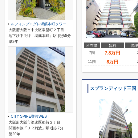
ルフォンプログレ堺筋本町タワーレジデンス
大阪府大阪市中央区常盤町２丁目
地下鉄中央線「堺筋本町」駅 徒歩5分
築2年
所在階
賃料
管理
7.8
万円
7階
8
万円
11階
スプランディッド三国
CITY SPIRE難波WEST
大阪府大阪市浪速区稲荷２丁目
関西本線「ＪＲ難波」駅 徒歩7分
築20年