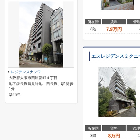
所在階
賃料
管
7.9
万円
8階
エスレジデンスミクニ
レジデンスナンワ
大阪府大阪市西区新町４丁目
地下鉄長堀鶴見緑地「西長堀」駅 徒歩
1分
築25年
所在階
賃料
管理
8
万円
3階
1