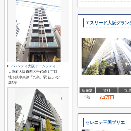
エスリード大阪グラン
アバンティ大阪ドームシティ
大阪府大阪市西区千代崎１丁目
地下鉄中央線「九条」駅 徒歩9分
築3年
所在階
賃料
管理
7.3
万円
9階
1
セレニテ三国プリエ