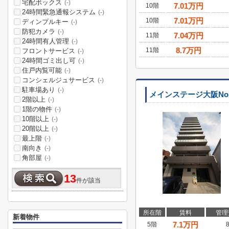
宅配ボックス
(-)
7.01
万円
10階
24時間緊急通報システム
(-)
7.01
万円
10階
ディンプルキー
(-)
防犯カメラ
(-)
7.04
万円
11階
24時間有人管理
(-)
8.7
万円
11階
フロントサービス
(-)
24時間ゴミ出し可
(-)
住戸内覧可能
(-)
コンシェルジュサービス
(-)
駐車場あり
(-)
メインステージ大阪Nort
2階以上
(-)
1階の物件
(-)
10階以上
(-)
20階以上
(-)
最上階
(-)
南向き
(-)
角部屋
(-)
13
件が該当
所在階
賃料
管理
新着物件
7.1
万円
5階