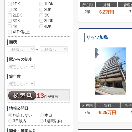
1DK
1LDK
所在階
賃料
管理
2K
2DK
6.2
万円
2階
7
2LDK
3K
3DK
3LDK
4K
4DK
4LDK以上
リッツ加島
面積
～
駅からの徒歩
築年数
13
件が該当
所在階
賃料
管
情報公開日
6.25
万円
7階
指定しない
本日
3日以内
1週間以内
画像・動画あり