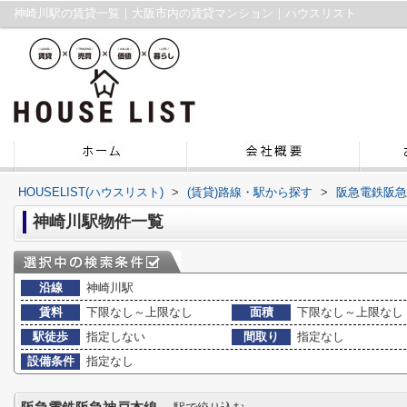
神崎川駅の賃貸一覧｜大阪市内の賃貸マンション｜ハウスリスト
HOUSELIST(ハウスリスト)
>
(賃貸)路線・駅から探す
>
阪急電鉄阪急
神崎川駅物件一覧
沿線
神崎川駅
賃料
下限なし～上限なし
面積
下限なし～上限なし
駅徒歩
指定しない
間取り
指定なし
設備条件
指定なし