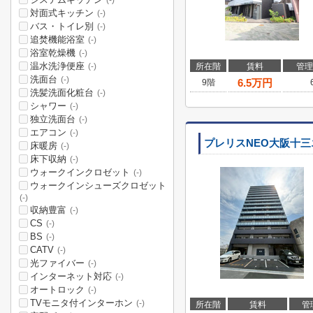
(-)
対面式キッチン
(-)
バス・トイレ別
(-)
追焚機能浴室
(-)
浴室乾燥機
(-)
温水洗浄便座
所在階
賃料
管理
(-)
洗面台
(-)
6.5
万円
9階
洗髪洗面化粧台
(-)
シャワー
(-)
独立洗面台
(-)
エアコン
(-)
プレリスNEO大阪十
床暖房
(-)
床下収納
(-)
ウォークインクロゼット
(-)
ウォークインシューズクロゼット
(-)
収納豊富
(-)
CS
(-)
BS
(-)
CATV
(-)
光ファイバー
(-)
インターネット対応
(-)
オートロック
(-)
TVモニタ付インターホン
(-)
所在階
賃料
管