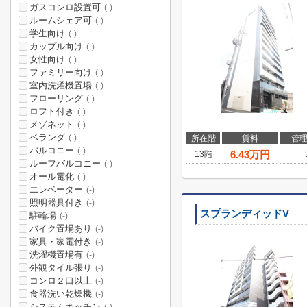
ガスコンロ設置可
(-)
ルームシェア可
(-)
学生向け
(-)
カップル向け
(-)
女性向け
(-)
ファミリー向け
(-)
室内洗濯機置場
(-)
フローリング
(-)
ロフト付き
(-)
メゾネット
(-)
ベランダ
(-)
所在階
賃料
管
バルコニー
(-)
6.43
万円
13階
ルーフバルコニー
(-)
オール電化
(-)
エレベーター
(-)
照明器具付き
(-)
スプランディッドV
駐輪場
(-)
バイク置場あり
(-)
家具・家電付き
(-)
洗濯機置場有
(-)
外観タイル張り
(-)
コンロ２口以上
(-)
食器洗い乾燥機
(-)
システムキッチン