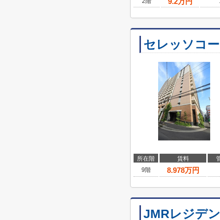
9.2
万円
2階
セレッソコ
所在階
賃料
8.978
万円
9階
JMRレジデ