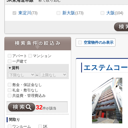
JR東海道本線
駅で絞り込む
東淀川
新大阪
大阪
(73)
(173)
(104)
空室物件のみ表示
アパート
マンション
一戸建て
エステムコー
▼賃料
～
敷金・保証金なし
礼金・敷引なし
共益費・管理費込み
32
件が該当
間取り
ワンルーム
1K