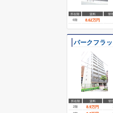
所在階
賃料
管
8.62
万円
6階
パークフラッ
所在階
賃料
管
8.9
万円
2階