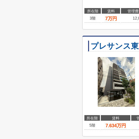
所在階
賃料
管理費
7
万円
3階
12
プレサンス東
所在階
賃料
7.634
万円
5階