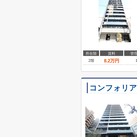
所在階
賃料
管
8.2
万円
2階
コンフォリア