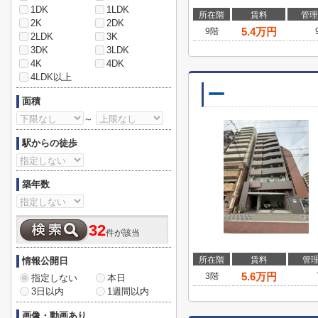
1DK
1LDK
所在階
賃料
管理
2K
2DK
5.4
万円
9階
2LDK
3K
3DK
3LDK
4K
4DK
4LDK以上
ー
面積
～
駅からの徒歩
築年数
32
件が該当
所在階
賃料
管
情報公開日
5.6
万円
3階
指定しない
本日
3日以内
1週間以内
画像・動画あり