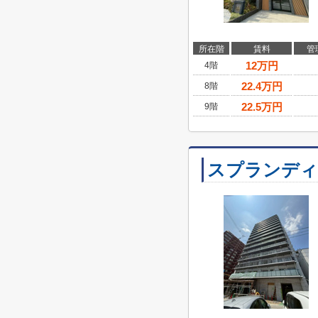
所在階
賃料
管
12
万円
4階
22.4
万円
8階
22.5
万円
9階
スプランディッ