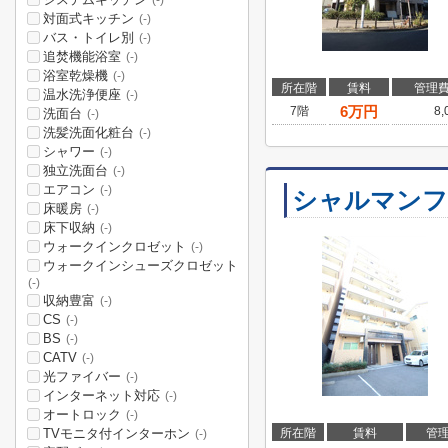
(-)
対面式キッチン
(-)
バス・トイレ別
(-)
追焚機能浴室
(-)
浴室乾燥機
(-)
所在階
賃料
管理
温水洗浄便座
(-)
6
万円
7階
8
洗面台
(-)
洗髪洗面化粧台
(-)
シャワー
(-)
独立洗面台
(-)
エアコン
(-)
シャルマンフ
床暖房
(-)
床下収納
(-)
ウォークインクロゼット
(-)
ウォークインシューズクロゼット
(-)
収納豊富
(-)
CS
(-)
BS
(-)
CATV
(-)
光ファイバー
(-)
インターネット対応
(-)
オートロック
(-)
TVモニタ付インターホン
所在階
賃料
管
(-)