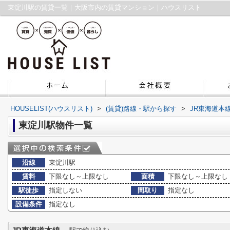
東淀川駅の賃貸一覧｜大阪市内の賃貸マンション｜ハウスリスト
HOUSELIST(ハウスリスト)
>
(賃貸)路線・駅から探す
>
JR東海道本
東淀川駅物件一覧
沿線
東淀川駅
賃料
下限なし～上限なし
面積
下限なし～上限なし
駅徒歩
指定しない
間取り
指定なし
設備条件
指定なし