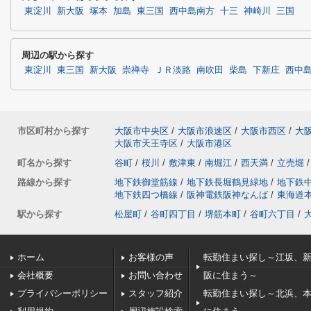
東淀川
新大阪
塚本
加島
東三国
西中島南方
十三
神崎川
三国
周辺の駅から探す
東淀川
東三国
新大阪
崇禅寺
ＪＲ淡路
南吹田
柴島
下新庄
西中
市区町村から探す
大阪市中央区
/
大阪市浪速区
/
大阪市西区
/
大
大阪市天王寺区
/
大阪市港区
町名から探す
谷町
/
桜川
/
敷津東
/
南堀江
/
西天満
/
立売堀
/
路線から探す
地下鉄御堂筋線
/
地下鉄長堀鶴見緑地
/
地下鉄
地下鉄四つ橋線
/
阪神電鉄阪神なんば
/
東海道
駅から探す
松屋町
/
谷町四丁目
/
堺筋本町
/
谷町六丁目
/
ホーム
お客様の声
転勤住まい探し～江坂、
会社概要
お問い合わせ
阪に住まう～
プライバシーポリシー
スタッフ紹介
転勤住まい探し～北浜、