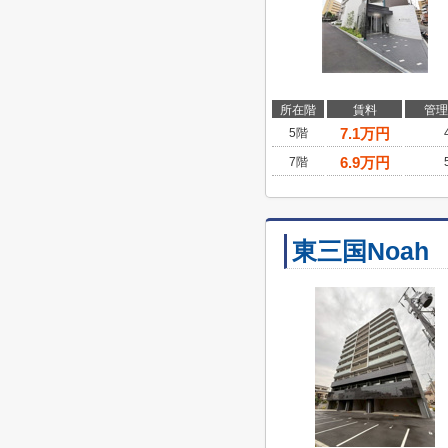
所在階
賃料
管理
7.1
万円
5階
6.9
万円
7階
東三国Noah