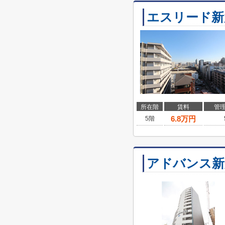
エスリード新
所在階
賃料
管
6.8
万円
5階
アドバンス新