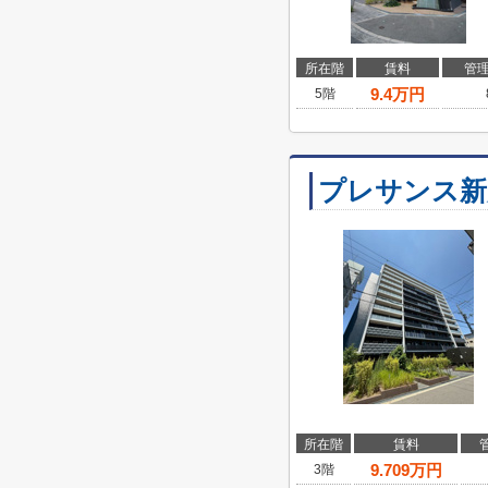
所在階
賃料
管
9.4
万円
5階
プレサンス新
所在階
賃料
9.709
万円
3階