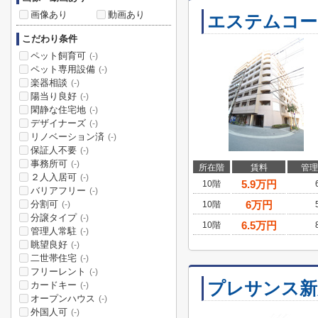
画像あり
動画あり
エステムコー
こだわり条件
ペット飼育可
(-)
ペット専用設備
(-)
楽器相談
(-)
陽当り良好
(-)
閑静な住宅地
(-)
デザイナーズ
(-)
リノベーション済
(-)
保証人不要
(-)
事務所可
(-)
所在階
賃料
管理
２人入居可
(-)
5.9
万円
10階
バリアフリー
(-)
分割可
6
万円
10階
(-)
分譲タイプ
(-)
6.5
万円
10階
管理人常駐
(-)
眺望良好
(-)
二世帯住宅
(-)
フリーレント
(-)
プレサンス新
カードキー
(-)
オープンハウス
(-)
外国人可
(-)