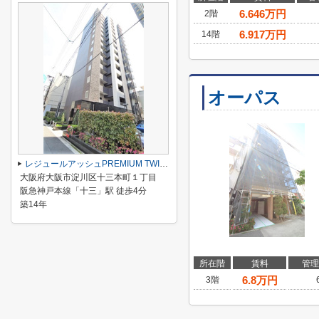
6.646
万円
2階
6.917
万円
14階
オーパス
レジュールアッシュPREMIUM TWIN Ⅱ
大阪府大阪市淀川区十三本町１丁目
阪急神戸本線「十三」駅 徒歩4分
築14年
所在階
賃料
管理
6.8
万円
3階