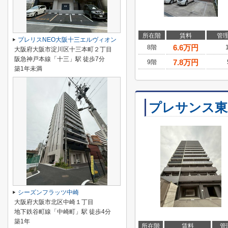
所在階
賃料
管
プレリスNEO大阪十三エルヴィオン
6.6
万円
8階
大阪府大阪市淀川区十三本町２丁目
阪急神戸本線「十三」駅 徒歩7分
7.8
万円
9階
築1年未満
プレサンス東
シーズンフラッツ中崎
大阪府大阪市北区中崎１丁目
地下鉄谷町線「中崎町」駅 徒歩4分
築1年
所在階
賃料
管