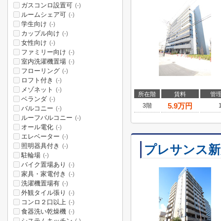
ガスコンロ設置可
(-)
ルームシェア可
(-)
学生向け
(-)
カップル向け
(-)
女性向け
(-)
ファミリー向け
(-)
室内洗濯機置場
(-)
フローリング
(-)
ロフト付き
(-)
メゾネット
(-)
所在階
賃料
管
ベランダ
(-)
5.9
万円
3階
バルコニー
(-)
ルーフバルコニー
(-)
オール電化
(-)
エレベーター
(-)
照明器具付き
プレサンス新
(-)
駐輪場
(-)
バイク置場あり
(-)
家具・家電付き
(-)
洗濯機置場有
(-)
外観タイル張り
(-)
コンロ２口以上
(-)
食器洗い乾燥機
(-)
システムキッチン