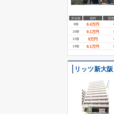
所在階
賃料
管理
8.4
万円
4階
9.1
万円
10階
9
万円
12階
9.1
万円
14階
リッツ新大阪