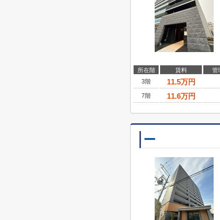
所在階
賃料
管
11.5
万円
3階
11.6
万円
7階
ー