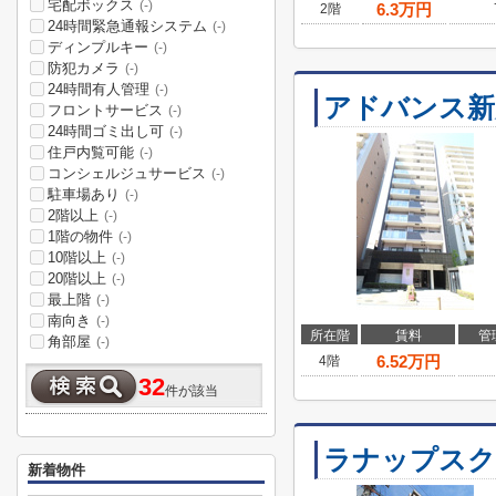
宅配ボックス
(-)
6.3
万円
2階
24時間緊急通報システム
(-)
ディンプルキー
(-)
防犯カメラ
(-)
24時間有人管理
(-)
アドバンス
フロントサービス
(-)
24時間ゴミ出し可
(-)
住戸内覧可能
(-)
コンシェルジュサービス
(-)
駐車場あり
(-)
2階以上
(-)
1階の物件
(-)
10階以上
(-)
20階以上
(-)
最上階
(-)
南向き
(-)
所在階
賃料
管
角部屋
(-)
6.52
万円
4階
32
件が該当
ラナップスク
新着物件