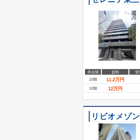
所在階
賃料
管
11.2
万円
10階
12
万円
10階
リビオメゾン