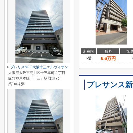
所在階
賃料
管理
6.6
万円
6階
プレリスNEO大阪十三エルヴィオン
大阪府大阪市淀川区十三本町２丁目
阪急神戸本線「十三」駅 徒歩7分
プレサンス新
築1年未満