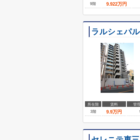
9.922
万円
9階
ラルシェパル
所在階
賃料
管
9.9
万円
3階
セレニテ東三