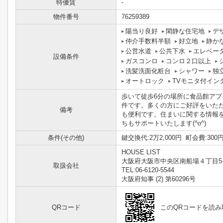
特優賃
-
物件番号
76259389
陽当り良好
閑静な住宅地
デ
仲介手数料半額
好立地
静か
公営水道
公共下水
エレベー
設備条件
ガスコンロ
コンロ２口以上
洗髪洗面化粧台
シャワー
独
オートロック
TVモニタ付イン
歩いて徒歩6分の場所に食品館アプ
件です。多くの方にご好評をいた
備考
も便利です。住まいに関する情報
ちもサポートいたします(^o^)
条件(その他)
鍵交換代:2万2,000円 町会費:30
HOUSE LIST
大阪府大阪市中央区南船場４丁目5-
取扱会社
TEL:06-6120-5544
大阪府知事 (2) 第60296号
QRコード
このQRコードを読