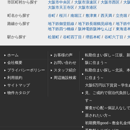
市区町村から探す
大阪市中央区
/
大阪市浪速区
/
大阪市西区
/
大
大阪市天王寺区
/
大阪市港区
町名から探す
谷町
/
桜川
/
南堀江
/
敷津東
/
西天満
/
立売堀
/
路線から探す
地下鉄御堂筋線
/
地下鉄長堀鶴見緑地
/
地下鉄
地下鉄四つ橋線
/
阪神電鉄阪神なんば
/
東海道
駅から探す
松屋町
/
谷町四丁目
/
堺筋本町
/
谷町六丁目
/
ホーム
お客様の声
転勤住まい探し～江坂、
会社概要
お問い合わせ
阪に住まう～
プライバシーポリシー
スタッフ紹介
転勤住まい探し～北浜、
利用規約
周辺施設検索
に住まう～
サイトマップ
大阪6万円以下賃貸～学生
物件カタログ
見、ご成約で宿泊代負担
す～
審査が心配～保証人なし
居されたい方～
初期費用good～敷金礼金