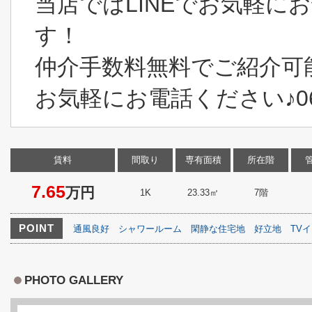
当店ではLINEでお気軽に
す！
仲介手数料無料でご紹介可
お気軽にお電話ください♪06-6
賃料
間取り
専有面積
所在階
7.65
万円
1K
23.33㎡
7階
POINT
通風良好
シャワールーム
閑静な住宅地
好立地
TV
PHOTO GALLERY