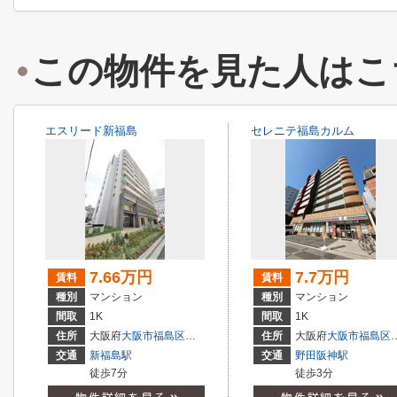
この物件を見た人はこ
エスリード新福島
セレニテ福島カルム
7.66万円
7.7万円
賃料
賃料
種別
マンション
種別
マンション
間取
1K
間取
1K
住所
大阪府
大阪市福島区
福島
４丁目
住所
大阪府
大阪市福島区
交通
新福島駅
交通
野田阪神駅
徒歩7分
徒歩3分