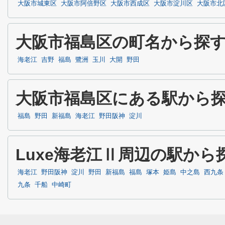
大阪市城東区
大阪市阿倍野区
大阪市西成区
大阪市淀川区
大阪市北
大阪市福島区の町名から探
海老江
吉野
福島
鷺洲
玉川
大開
野田
大阪市福島区にある駅から
福島
野田
新福島
海老江
野田阪神
淀川
Luxe海老江Ⅱ周辺の駅から
海老江
野田阪神
淀川
野田
新福島
福島
塚本
姫島
中之島
西九条
九条
千船
中崎町