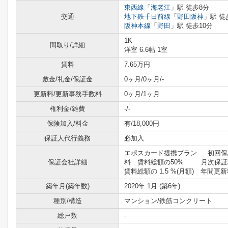
東西線
「
海老江
」駅 徒歩8分
交通
地下鉄千日前線
「
野田阪神
」駅 徒
阪神本線
「
野田
」駅 徒歩10分
1K
間取り/詳細
洋室 6.6帖 1室
賃料
7.65万円
敷金/礼金/保証金
0ヶ月/0ヶ月/-
更新料/更新事務手数料
0ヶ月/1ヶ月
権利金/雑費
-/-
保険加入/料金
有/18,000円
保証人代行義務
必加入
エポスカード提携プラン 初回保
保証会社詳細
料 賃料総額の50% 月次保
賃料総額の 1.5 %(月額) 年間更
築年月(築年数)
2020年 1月 (築6年)
種別/構造
マンション/鉄筋コンクリート
総戸数
-