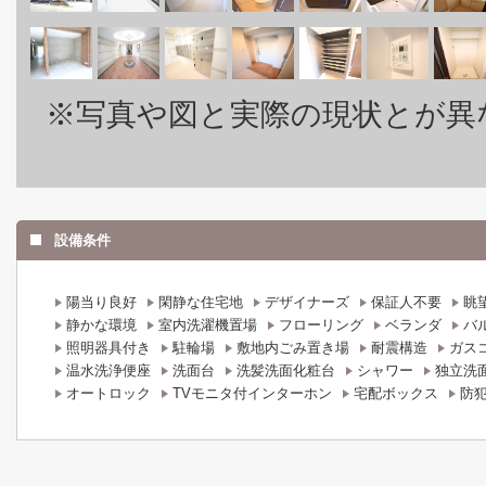
※写真や図と実際の現状とが異
設備条件
陽当り良好
閑静な住宅地
デザイナーズ
保証人不要
眺
静かな環境
室内洗濯機置場
フローリング
ベランダ
バ
照明器具付き
駐輪場
敷地内ごみ置き場
耐震構造
ガス
温水洗浄便座
洗面台
洗髪洗面化粧台
シャワー
独立洗
オートロック
TVモニタ付インターホン
宅配ボックス
防