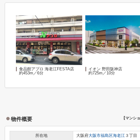
食品館アプロ 海老江FESTA店
イオン 野田阪神店
約453m／6分
約725m／10分
物件概要
【マンシ
所在地
大阪府
大阪市福島区
海老江
３丁目