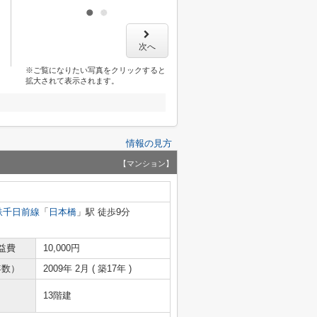
次へ
※ご覧になりたい写真をクリックすると
拡大されて表示されます。
情報の見方
【マンション】
鉄千日前線
「
日本橋
」駅 徒歩9分
益費
10,000円
年数）
2009年 2月 ( 築17年 )
13階建