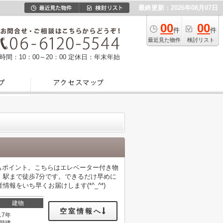
最終更新：2026年08月07日
00
00
件
件
最近見た物件
検討リスト
時間：10：00～20：00
定休日：年末年始
もポイント。こちらはエレベーター付き物
、駅まで徒歩7分です。できるだけ早めに
をいち早くお届けします(*^_^*)
建物
空室情報へ
17年