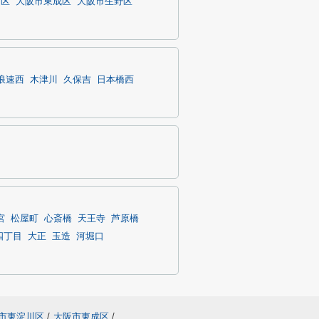
川区
大阪市東成区
大阪市生野区
浪速西
木津川
久保吉
日本橋西
宮
松屋町
心斎橋
天王寺
芦原橋
四丁目
大正
玉造
河堀口
市東淀川区
/
大阪市東成区
/