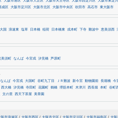
区
大阪市港区
大阪市大正区
大阪市天王寺区
大阪市西淀川区
大阪市東淀
西成区
大阪市淀川区
大阪市北区
大阪市中央区
吹田市
高石市
東大阪市
大国
浪速東
塩草
日本橋
稲荷
日本橋東
戎本町
下寺
難波中
恵美須西
恵美須町
なんば
今宮戎
汐見橋
芦原町
す
なんば
今宮戎
大国町
谷町九丁目
ＪＲ難波
新今宮
動物園前
長堀橋
今
西大橋
汐見橋
寺田町
花園町
鶴橋
堺筋本町
木津川
西長堀
本町
谷町
座
文の里
西天下茶屋
美章園
大阪市浪速区
/
大阪市西区
/
大阪市北区
/
大阪市淀川区
/
大阪市福島区
/
大阪