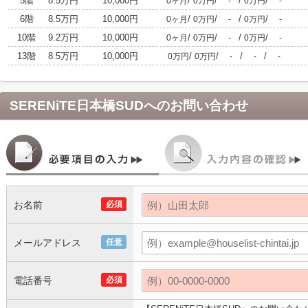
5階
8.5万円
10,000円
/
/
/
/
0ヶ月
0万円
-
0万円
-
6階
8.5万円
10,000円
/
/
/
/
0ヶ月
0万円
-
0万円
-
10階
9.2万円
10,000円
/
/
/
/
0ヶ月
0万円
-
0万円
-
13階
8.5万円
10,000円
/
/
/
/
0万円
0万円
-
-
-
SERENiTE日本橋SUD
へのお問い合わせ
お名前
必須
メールアドレス
任意
電話番号
必須