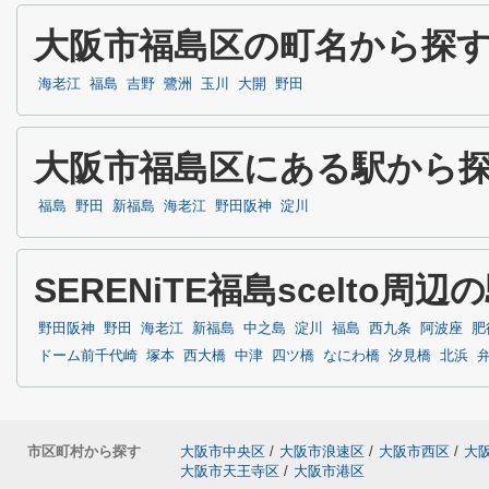
大阪市福島区の町名から探
海老江
福島
吉野
鷺洲
玉川
大開
野田
大阪市福島区にある駅から
福島
野田
新福島
海老江
野田阪神
淀川
SERENiTE福島scelto周
野田阪神
野田
海老江
新福島
中之島
淀川
福島
西九条
阿波座
肥
ドーム前千代崎
塚本
西大橋
中津
四ツ橋
なにわ橋
汐見橋
北浜
市区町村から探す
大阪市中央区
/
大阪市浪速区
/
大阪市西区
/
大
大阪市天王寺区
/
大阪市港区