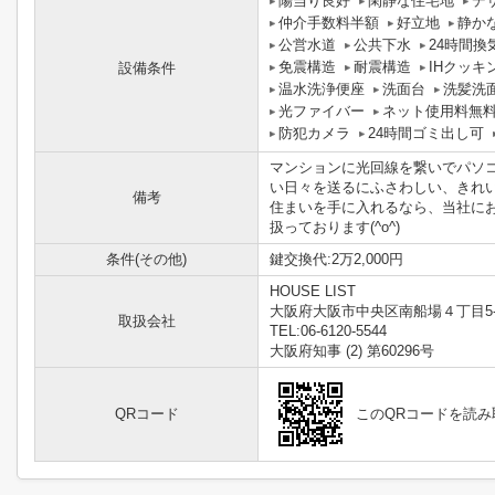
陽当り良好
閑静な住宅地
デ
仲介手数料半額
好立地
静か
公営水道
公共下水
24時間換
免震構造
耐震構造
IHクッキ
設備条件
温水洗浄便座
洗面台
洗髪洗
光ファイバー
ネット使用料無
防犯カメラ
24時間ゴミ出し可
マンションに光回線を繋いでパソ
い日々を送るにふさわしい、きれ
備考
住まいを手に入れるなら、当社に
扱っております(^o^)
条件(その他)
鍵交換代:2万2,000円
HOUSE LIST
大阪府大阪市中央区南船場４丁目5-
取扱会社
TEL:06-6120-5544
大阪府知事 (2) 第60296号
QRコード
このQRコードを読