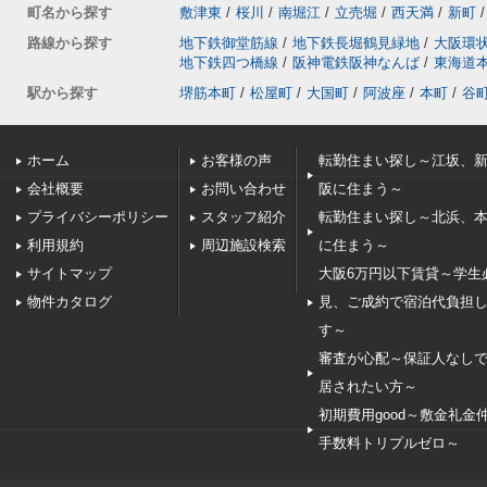
町名から探す
敷津東
/
桜川
/
南堀江
/
立売堀
/
西天満
/
新町
/
路線から探す
地下鉄御堂筋線
/
地下鉄長堀鶴見緑地
/
大阪環
地下鉄四つ橋線
/
阪神電鉄阪神なんば
/
東海道
駅から探す
堺筋本町
/
松屋町
/
大国町
/
阿波座
/
本町
/
谷
ホーム
お客様の声
転勤住まい探し～江坂、
会社概要
お問い合わせ
阪に住まう～
プライバシーポリシー
スタッフ紹介
転勤住まい探し～北浜、
利用規約
周辺施設検索
に住まう～
サイトマップ
大阪6万円以下賃貸～学生
物件カタログ
見、ご成約で宿泊代負担
す～
審査が心配～保証人なし
居されたい方～
初期費用good～敷金礼金
手数料トリプルゼロ～