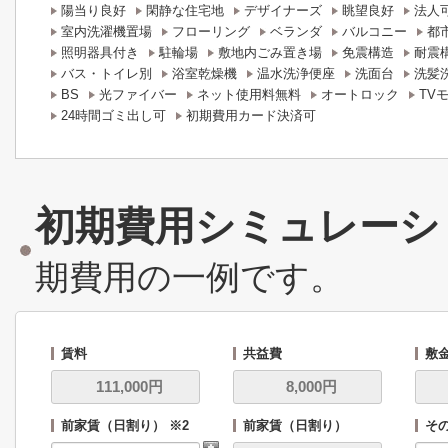
陽当り良好
閑静な住宅地
デザイナーズ
眺望良好
法人
室内洗濯機置場
フローリング
ベランダ
バルコニー
都
照明器具付き
駐輪場
敷地内ごみ置き場
免震構造
耐震
バス・トイレ別
浴室乾燥機
温水洗浄便座
洗面台
洗髪
BS
光ファイバー
ネット使用料無料
オートロック
TV
24時間ゴミ出し可
初期費用カード決済可
初期費用シミュレーシ
期費用の一例です。
賃料
共益費
敷
前家賃（日割り） ※2
前家賃（日割り）
その