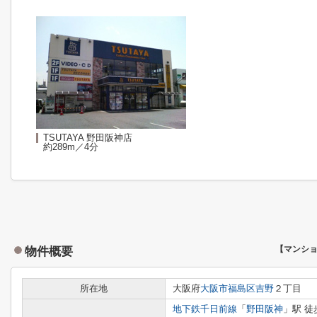
TSUTAYA 野田阪神店
約289m／4分
物件概要
【マンシ
所在地
大阪府
大阪市福島区
吉野
２丁目
地下鉄千日前線
「
野田阪神
」駅 徒