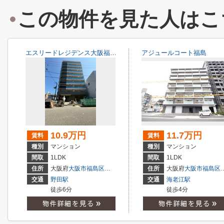
この物件を見た人はこ
エスリードレジデンス大阪福島シティスクエア
アジュールコート福島
10.9万円
11.7万円
賃料
賃料
種別
マンション
種別
マンション
間取
1LDK
間取
1LDK
住所
大阪府
大阪市福島区
吉野
４丁目
住所
大阪府
大阪市福島区
交通
野田駅
交通
海老江駅
徒歩6分
徒歩4分