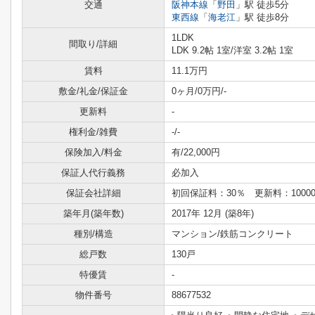
交通
阪神本線
「
野田
」駅 徒歩5分
東西線
「
海老江
」駅 徒歩8分
1LDK
間取り/詳細
LDK 9.2帖 1室
/
洋室 3.2帖 1室
賃料
11.1万円
敷金/礼金/保証金
0ヶ月/0万円/-
更新料
-
権利金/雑費
-/-
保険加入/料金
有/22,000円
保証人代行義務
必加入
保証会社詳細
初回保証料：30％ 更新料：10000
築年月(築年数)
2017年 12月 (築8年)
種別/構造
マンション/鉄筋コンクリート
総戸数
130戸
特優賃
-
物件番号
88677532