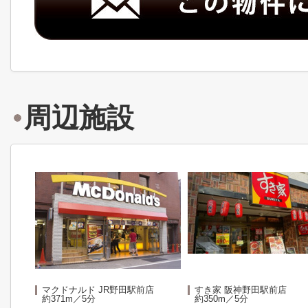
周辺施設
マクドナルド JR野田駅前店
すき家 阪神野田駅前店
約371m／5分
約350m／5分