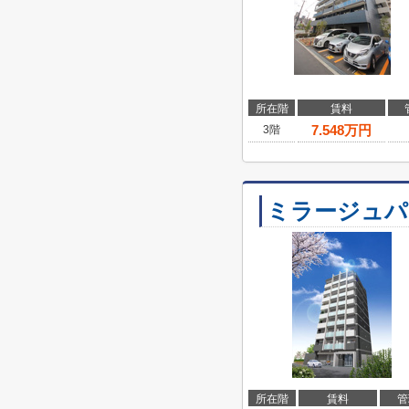
所在階
賃料
7.548
万円
3階
ミラージュパ
所在階
賃料
管