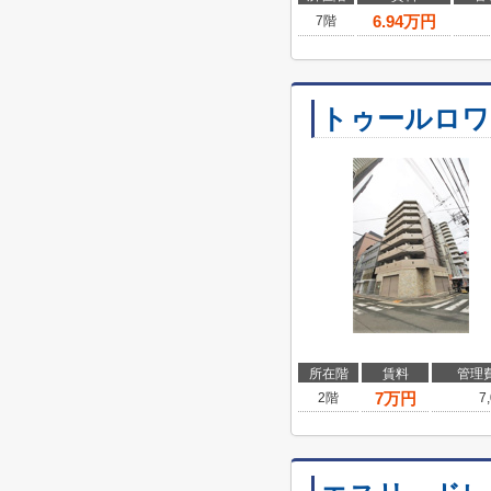
6.94
万円
7階
トゥールロワ
所在階
賃料
管理
7
万円
2階
7