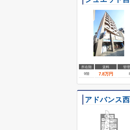
所在階
賃料
管理
7.8
万円
9階
アドバンス西