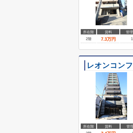
所在階
賃料
管理
7.3
万円
2階
1
レオンコンフ
所在階
賃料
管