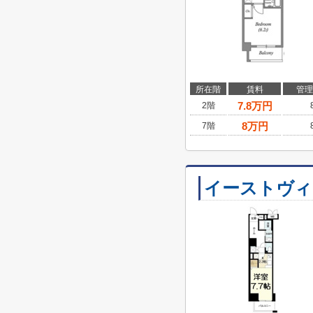
所在階
賃料
管理
7.8
万円
2階
8
万円
7階
イーストヴィ