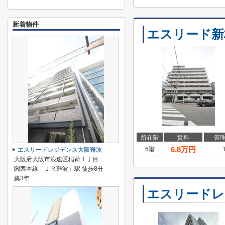
新着物件
エスリード新
所在階
賃料
管
6.8
万円
6階
エスリードレジデンス大阪難波
大阪府大阪市浪速区稲荷１丁目
関西本線「ＪＲ難波」駅 徒歩8分
築3年
エスリードレ