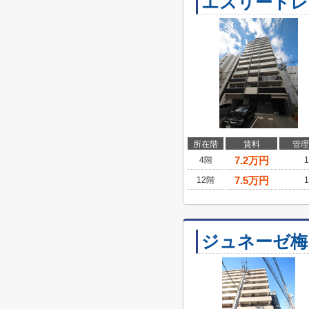
エスリードレ
所在階
賃料
管理
7.2
万円
4階
1
7.5
万円
12階
1
ジュネーゼ梅