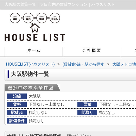
大阪駅の賃貸一覧｜大阪市内の賃貸マンション｜ハウスリスト
HOUSELIST(ハウスリスト)
>
(賃貸)路線・駅から探す
>
大阪メトロ地
大阪駅物件一覧
沿線
大阪駅
賃料
下限なし～上限なし
面積
下限なし～上限なし
駅徒歩
指定しない
間取り
指定なし
設備条件
指定なし