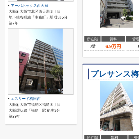
アーバネックス西天満
大阪府大阪市北区西天満３丁目
地下鉄谷町線「南森町」駅 徒歩5分
築7年
所在階
賃料
管
6.9
万円
8階
プレサンス梅
エスリード梅田西
大阪府大阪市福島区福島８丁目
大阪環状線「福島」駅 徒歩3分
築29年
所在階
賃料
管