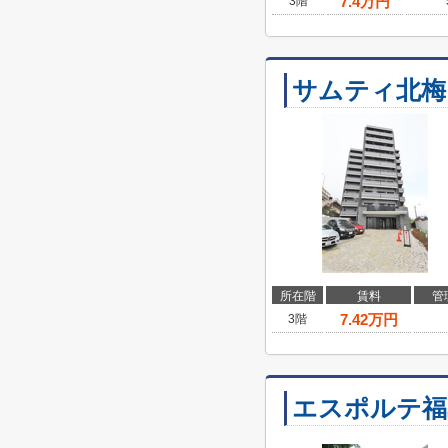
7.4
万円
3階
サムティ北梅田
所在階
賃料
管
7.42
万円
3階
エスポルテ福