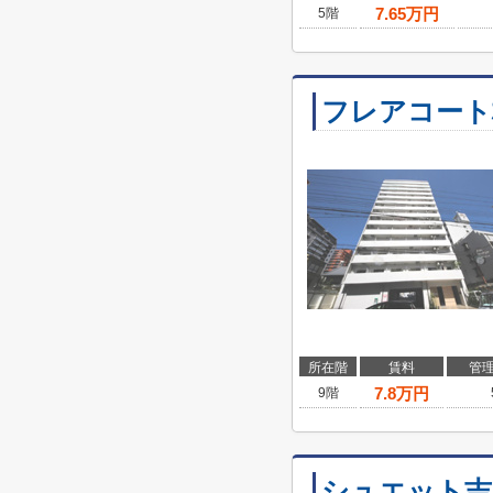
7.65
万円
5階
フレアコート
所在階
賃料
管
7.8
万円
9階
シュエット吉