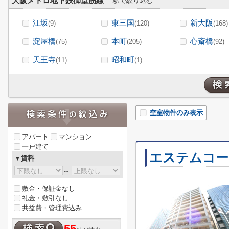
大阪メトロ地下鉄御堂筋線
駅で絞り込む
江坂
東三国
新大阪
(9)
(120)
(168)
淀屋橋
本町
心斎橋
(75)
(205)
(92)
天王寺
昭和町
(11)
(1)
空室物件のみ表示
アパート
マンション
一戸建て
エステムコー
▼賃料
～
敷金・保証金なし
礼金・敷引なし
共益費・管理費込み