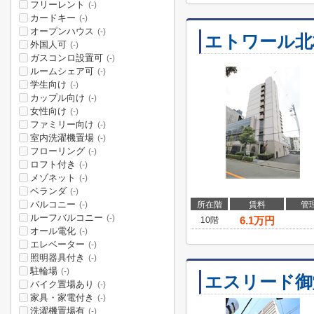
フリーレント
(-)
カードキー
(-)
オープンハウス
(-)
エトワール北
外国人可
(-)
ガスコンロ設置可
(-)
ルームシェア可
(-)
学生向け
(-)
カップル向け
(-)
女性向け
(-)
ファミリー向け
(-)
室内洗濯機置場
(-)
フローリング
(-)
ロフト付き
(-)
メゾネット
(-)
ベランダ
(-)
バルコニー
所在階
賃料
管
(-)
ルーフバルコニー
(-)
6.1
万円
10階
オール電化
(-)
エレベーター
(-)
照明器具付き
(-)
駐輪場
(-)
エスリード御
バイク置場あり
(-)
家具・家電付き
(-)
洗濯機置場有
(-)