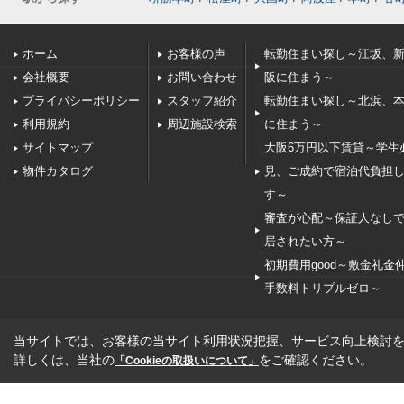
ホーム
お客様の声
転勤住まい探し～江坂、
会社概要
お問い合わせ
阪に住まう～
プライバシーポリシー
スタッフ紹介
転勤住まい探し～北浜、
利用規約
周辺施設検索
に住まう～
サイトマップ
大阪6万円以下賃貸～学生
物件カタログ
見、ご成約で宿泊代負担
す～
審査が心配～保証人なし
居されたい方～
初期費用good～敷金礼金
手数料トリプルゼロ～
当サイトでは、お客様の当サイト利用状況把握、サービス向上検討を目
詳しくは、当社の
をご確認ください。
「Cookieの取扱いについて」