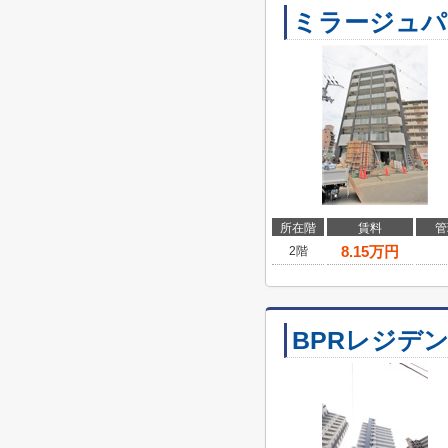
ミラージュパ
所在階
賃料
管
8.15
万円
2階
BPRレジデ