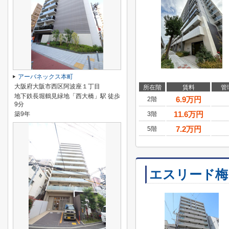
アーバネックス本町
大阪府大阪市西区阿波座１丁目
所在階
賃料
管
地下鉄長堀鶴見緑地「西大橋」駅 徒歩
6.9
万円
2階
9分
11.6
万円
築9年
3階
7.2
万円
5階
エスリード梅