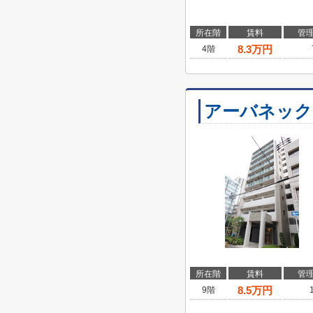
所在階
賃料
管
8.3
万円
4階
アーバネック
所在階
賃料
管
8.5
万円
9階