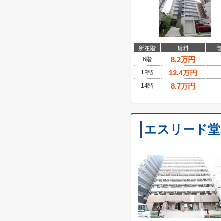
所在階
賃料
8.2
万円
6階
12.4
万円
13階
8.7
万円
14階
エスリード堂