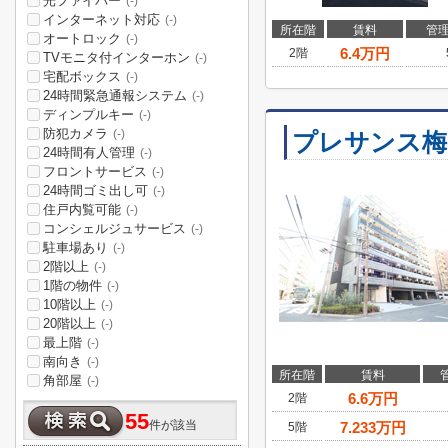
光ファイバー
(-)
インターネット対応
(-)
所在階
賃料
管
オートロック
(-)
6.4
万円
2階
TVモニタ付インターホン
(-)
宅配ボックス
(-)
24時間緊急通報システム
(-)
ディンプルキー
(-)
防犯カメラ
(-)
プレサンス梅
24時間有人管理
(-)
フロントサービス
(-)
24時間ゴミ出し可
(-)
住戸内覧可能
(-)
コンシェルジュサービス
(-)
駐車場あり
(-)
2階以上
(-)
1階の物件
(-)
10階以上
(-)
20階以上
(-)
最上階
(-)
南向き
(-)
所在階
賃料
角部屋
(-)
6.6
万円
2階
55
件が該当
7.233
万円
5階