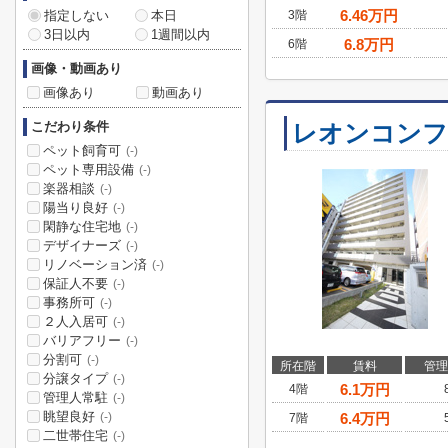
6.46
万円
指定しない
本日
3階
3日以内
1週間以内
6.8
万円
6階
画像・動画あり
画像あり
動画あり
こだわり条件
レオンコンフ
ペット飼育可
(-)
ペット専用設備
(-)
楽器相談
(-)
陽当り良好
(-)
閑静な住宅地
(-)
デザイナーズ
(-)
リノベーション済
(-)
保証人不要
(-)
事務所可
(-)
２人入居可
(-)
バリアフリー
(-)
分割可
(-)
所在階
賃料
管理
分譲タイプ
(-)
6.1
万円
4階
管理人常駐
(-)
眺望良好
6.4
万円
(-)
7階
二世帯住宅
(-)