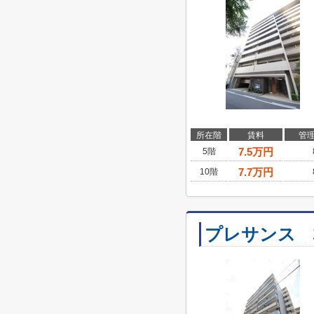
所在階
賃料
管
7.5
万円
5階
7.7
万円
10階
プレサンス 