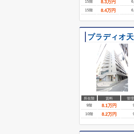
8.3
万円
15階
6
8.4
万円
15階
6
プラディオ天
所在階
賃料
管理
8.1
万円
9階
8.2
万円
10階