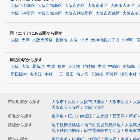
大阪市都島区
大阪市福島区
大阪市西区
大阪市港区
大阪市大正区
大阪市生野区
大阪市城東区
大阪市阿倍野区
大阪市西成区
大阪市淀
同じエリアにある駅から探す
大阪
天満
大阪天満宮
北新地
大阪
中津
天神橋筋六丁目
中崎町
周辺の駅から探す
大阪
大阪
北新地
中津
福島
大江橋
肥後橋
中津
中崎町
新福島
野田阪神
海老江
本町
十三
野田
桜ノ宮
天満橋
阿波座
堺筋本町
市区町村から探す
大阪市中央区
/
大阪市浪速区
/
大阪市西区
/
大
大阪市天王寺区
/
大阪市港区
町名から探す
敷津東
/
桜川
/
南堀江
/
立売堀
/
西天満
/
新町
/
路線から探す
地下鉄御堂筋線
/
地下鉄長堀鶴見緑地
/
大阪環
地下鉄四つ橋線
/
阪神電鉄阪神なんば
/
東海道
駅から探す
堺筋本町
/
松屋町
/
大国町
/
阿波座
/
本町
/
谷