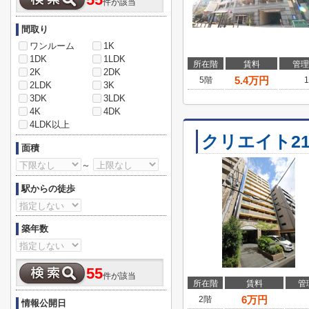
55
件が該当
間取り
ワンルーム
1K
1DK
1LDK
所在階
賃料
管理
2K
2DK
5.4
万円
5階
1
2LDK
3K
3DK
3LDK
4K
4DK
4LDK以上
クリエイト2
面積
～
駅からの徒歩
築年数
55
件が該当
所在階
賃料
管
6
万円
2階
情報公開日