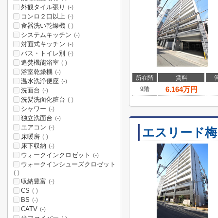
外観タイル張り
(-)
コンロ２口以上
(-)
食器洗い乾燥機
(-)
システムキッチン
(-)
対面式キッチン
(-)
バス・トイレ別
(-)
追焚機能浴室
(-)
浴室乾燥機
(-)
所在階
賃料
温水洗浄便座
(-)
6.164
万円
9階
洗面台
(-)
洗髪洗面化粧台
(-)
シャワー
(-)
独立洗面台
(-)
エアコン
(-)
エスリード梅
床暖房
(-)
床下収納
(-)
ウォークインクロゼット
(-)
ウォークインシューズクロゼット
(-)
収納豊富
(-)
CS
(-)
BS
(-)
CATV
(-)