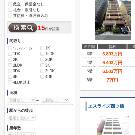
敷金・保証金なし
礼金・敷引なし
共益費・管理費込み
15
件が該当
間取り
所在階
賃料
ワンルーム
1K
6.803
万円
1DK
1LDK
3階
2K
2DK
6.403
万円
4階
2LDK
3K
3DK
3LDK
6.503
万円
5階
4K
4DK
7
万円
8階
4LDK以上
面積
～
エスライズ四ツ橋
駅からの徒歩
築年数