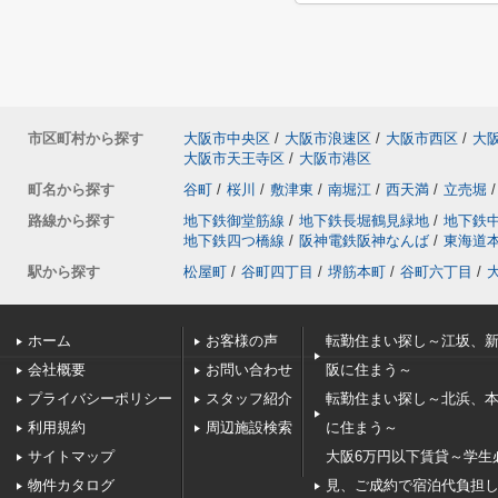
市区町村から探す
大阪市中央区
/
大阪市浪速区
/
大阪市西区
/
大
大阪市天王寺区
/
大阪市港区
町名から探す
谷町
/
桜川
/
敷津東
/
南堀江
/
西天満
/
立売堀
/
路線から探す
地下鉄御堂筋線
/
地下鉄長堀鶴見緑地
/
地下鉄
地下鉄四つ橋線
/
阪神電鉄阪神なんば
/
東海道
駅から探す
松屋町
/
谷町四丁目
/
堺筋本町
/
谷町六丁目
/
ホーム
お客様の声
転勤住まい探し～江坂、
会社概要
お問い合わせ
阪に住まう～
プライバシーポリシー
スタッフ紹介
転勤住まい探し～北浜、
利用規約
周辺施設検索
に住まう～
サイトマップ
大阪6万円以下賃貸～学生
物件カタログ
見、ご成約で宿泊代負担