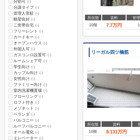
分割可
(-)
分譲タイプ
(-)
管理人常駐
(-)
所在階
賃料
管理
眺望良好
(-)
7.7
万円
二世帯住宅
10階
1
(-)
フリーレント
(-)
カードキー
(-)
オープンハウス
(-)
外国人可
(-)
リーガル四ツ橋筋
ガスコンロ設置可
(-)
ルームシェア可
(-)
学生向け
(-)
カップル向け
(-)
女性向け
(-)
ファミリー向け
(-)
室内洗濯機置場
(-)
フローリング
(-)
ロフト付き
(-)
メゾネット
(-)
ベランダ
(-)
バルコニー
(-)
所在階
賃料
ルーフバルコニー
(-)
8.131
万円
10階
オール電化
(-)
エレベーター
(-)