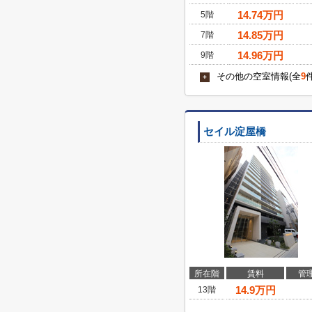
14.74
万円
5階
14.85
万円
7階
14.96
万円
9階
その他の空室情報(全
9
+
セイル淀屋橋
所在階
賃料
管
14.9
万円
13階