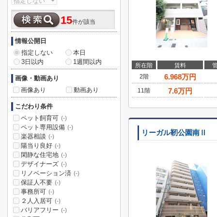
15
件が該当
情報公開日
指定しない
本日
3日以内
1週間以内
所在階
賃料
6.968
万円
2階
画像・動画あり
画像あり
動画あり
7.6
万円
11階
こだわり条件
ペット飼育可
(-)
ペット専用設備
(-)
リーガル靭公園南Ⅱ
楽器相談
(-)
陽当り良好
(-)
閑静な住宅地
(-)
デザイナーズ
(-)
リノベーション済
(-)
保証人不要
(-)
事務所可
(-)
２人入居可
(-)
バリアフリー
(-)