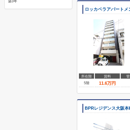
築3年
ロッカベラアパートメ
所在階
賃料
管
11.6
万円
5階
BPRレジデンス大阪本