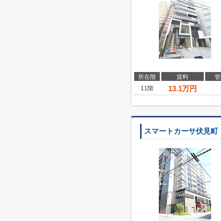
所在階
賃料
管
13.1
万円
11階
スマートカーサ伏見町