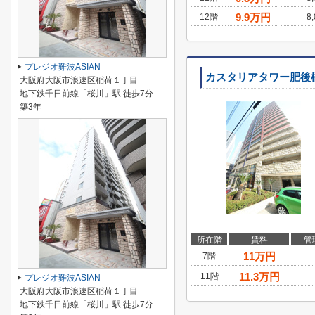
9.9
万円
12階
8
プレジオ難波ASIAN
カスタリアタワー肥後
大阪府大阪市浪速区稲荷１丁目
地下鉄千日前線「桜川」駅 徒歩7分
築3年
所在階
賃料
管
11
万円
7階
11.3
万円
11階
プレジオ難波ASIAN
大阪府大阪市浪速区稲荷１丁目
地下鉄千日前線「桜川」駅 徒歩7分