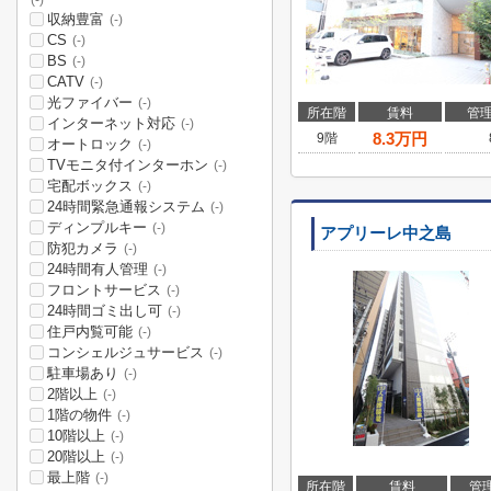
(-)
収納豊富
(-)
CS
(-)
BS
(-)
CATV
(-)
光ファイバー
(-)
所在階
賃料
管
インターネット対応
(-)
8.3
万円
9階
オートロック
(-)
TVモニタ付インターホン
(-)
宅配ボックス
(-)
24時間緊急通報システム
(-)
ディンプルキー
(-)
アプリーレ中之島
防犯カメラ
(-)
24時間有人管理
(-)
フロントサービス
(-)
24時間ゴミ出し可
(-)
住戸内覧可能
(-)
コンシェルジュサービス
(-)
駐車場あり
(-)
2階以上
(-)
1階の物件
(-)
10階以上
(-)
20階以上
(-)
最上階
(-)
所在階
賃料
管