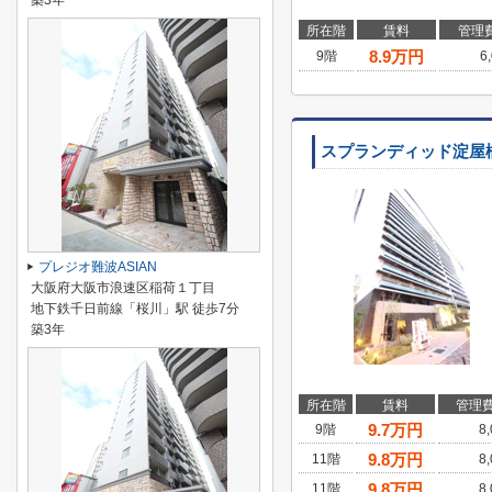
築3年
所在階
賃料
管理
8.9
万円
9階
6
スプランディッド淀屋
プレジオ難波ASIAN
大阪府大阪市浪速区稲荷１丁目
地下鉄千日前線「桜川」駅 徒歩7分
築3年
所在階
賃料
管理
9.7
万円
9階
8
9.8
万円
11階
8
9.8
万円
11階
8