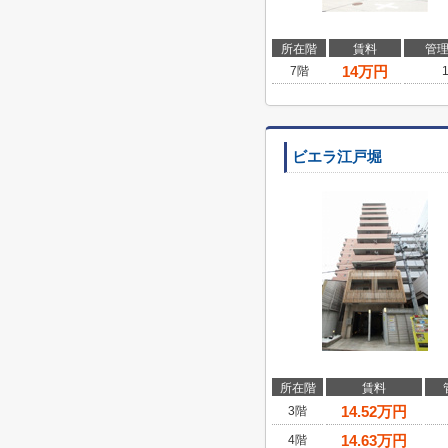
所在階
賃料
管
14
万円
7階
ビエラ江戸堀
所在階
賃料
14.52
万円
3階
14.63
万円
4階