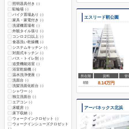
照明器具付き
(-)
駐輪場
(-)
バイク置場あり
(-)
エスリード靭公園
家具・家電付き
(-)
洗濯機置場有
(-)
外観タイル張り
(-)
コンロ２口以上
(-)
食器洗い乾燥機
(-)
システムキッチン
(-)
対面式キッチン
(-)
バス・トイレ別
(-)
追焚機能浴室
(-)
浴室乾燥機
(-)
温水洗浄便座
(-)
所在階
賃料
管
洗面台
(-)
8.14
万円
8階
洗髪洗面化粧台
(-)
シャワー
(-)
独立洗面台
(-)
エアコン
(-)
床暖房
アーバネックス北浜
(-)
床下収納
(-)
ウォークインクロゼット
(-)
ウォークインシューズクロゼット