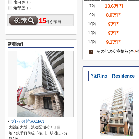
南向き
(-)
13.6
万円
7階
角部屋
(-)
8.9
万円
9階
15
件が該当
9
万円
10階
9
万円
12階
9.1
万円
13階
新着物件
その他の空室情報(全
7
+
Y&Rino Residence
プレジオ難波ASIAN
大阪府大阪市浪速区稲荷１丁目
地下鉄千日前線「桜川」駅 徒歩7分