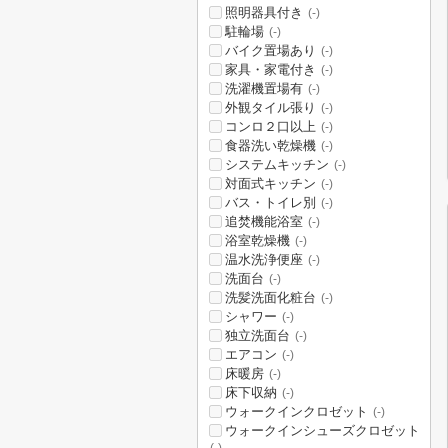
照明器具付き
(-)
駐輪場
(-)
バイク置場あり
(-)
家具・家電付き
(-)
洗濯機置場有
(-)
外観タイル張り
(-)
コンロ２口以上
(-)
食器洗い乾燥機
(-)
システムキッチン
(-)
対面式キッチン
(-)
バス・トイレ別
(-)
追焚機能浴室
(-)
浴室乾燥機
(-)
温水洗浄便座
(-)
洗面台
(-)
洗髪洗面化粧台
(-)
シャワー
(-)
独立洗面台
(-)
エアコン
(-)
床暖房
(-)
床下収納
(-)
ウォークインクロゼット
(-)
ウォークインシューズクロゼット