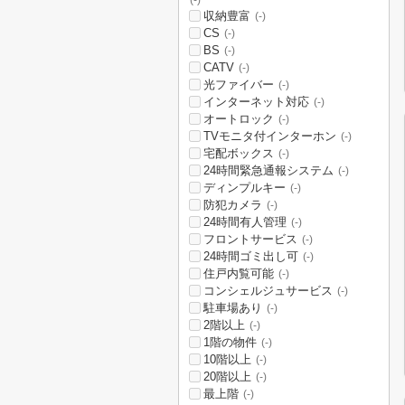
(-)
収納豊富
(-)
CS
(-)
BS
(-)
CATV
(-)
光ファイバー
(-)
インターネット対応
(-)
オートロック
(-)
TVモニタ付インターホン
(-)
宅配ボックス
(-)
24時間緊急通報システム
(-)
ディンプルキー
(-)
防犯カメラ
(-)
24時間有人管理
(-)
フロントサービス
(-)
24時間ゴミ出し可
(-)
住戸内覧可能
(-)
コンシェルジュサービス
(-)
駐車場あり
(-)
2階以上
(-)
1階の物件
(-)
10階以上
(-)
20階以上
(-)
最上階
(-)