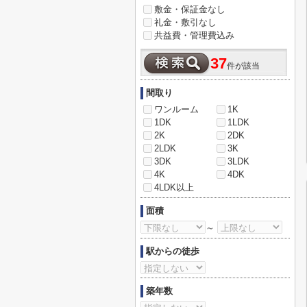
敷金・保証金なし
礼金・敷引なし
共益費・管理費込み
37
件が該当
間取り
ワンルーム
1K
1DK
1LDK
2K
2DK
2LDK
3K
3DK
3LDK
4K
4DK
4LDK以上
面積
～
駅からの徒歩
築年数