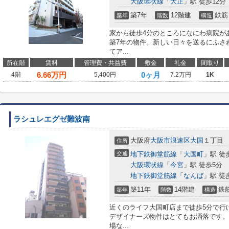
大阪環状線
「
大正
」駅 徒歩12分
築7年
12階建
鉄筋
築年
階数
構造
家から徒歩4分のところになにわ病院が
築7年の物件。新しい日々を送るにふさ
てア...
所在階
賃料
管理費・共益費
敷金
礼金
間取り
6.66
万円
0ヶ月
4階
5,400円
7.2万円
1K
ラシュレエグゼ難波南
大阪府
大阪市浪速区
大国
１丁目
住所
交通
地下鉄御堂筋線
「
大国町
」駅 徒
大阪環状線
「
今宮
」駅 徒歩5分
地下鉄御堂筋線
「
なんば
」駅 徒
築11年
14階建
鉄
築年
階数
構造
近くのライフ大国町店まで徒歩5分で行
デザイナーズ物件はとてもお洒落です。
場な...