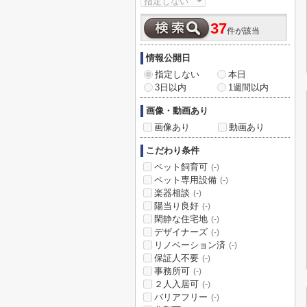
37
件が該当
情報公開日
指定しない
本日
3日以内
1週間以内
画像・動画あり
画像あり
動画あり
こだわり条件
ペット飼育可
(-)
ペット専用設備
(-)
楽器相談
(-)
陽当り良好
(-)
閑静な住宅地
(-)
デザイナーズ
(-)
リノベーション済
(-)
保証人不要
(-)
事務所可
(-)
２人入居可
(-)
バリアフリー
(-)