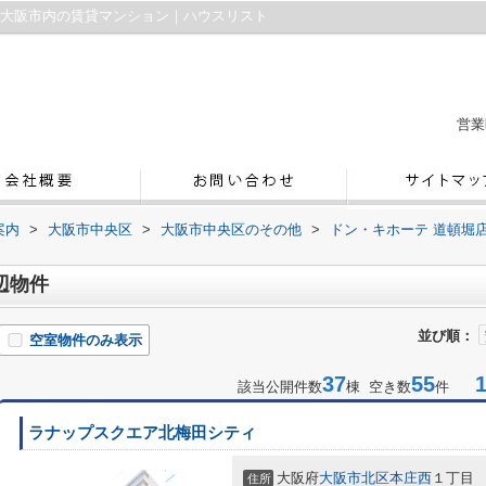
｜大阪市内の賃貸マンション｜ハウスリスト
営業
案内
>
大阪市中央区
>
大阪市中央区のその他
>
ドン・キホーテ 道頓堀
辺物件
並び順：
空室物件のみ表示
37
55
1-
該当公開件数
棟 空き数
件
ラナップスクエア北梅田シティ
大阪府
大阪市北区
本庄西
１丁目
住所