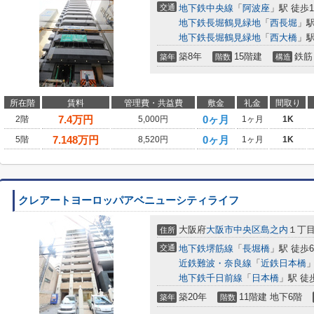
交通
地下鉄中央線
「
阿波座
」駅 徒歩
地下鉄長堀鶴見緑地
「
西長堀
」駅
地下鉄長堀鶴見緑地
「
西大橋
」駅
築8年
15階建
鉄筋
築年
階数
構造
所在階
賃料
管理費・共益費
敷金
礼金
間取り
7.4
万円
0ヶ月
2階
5,000円
1ヶ月
1K
7.148
万円
0ヶ月
5階
8,520円
1ヶ月
1K
クレアートヨーロッパアベニューシティライフ
大阪府
大阪市中央区
島之内
１丁
住所
交通
地下鉄堺筋線
「
長堀橋
」駅 徒歩
近鉄難波・奈良線
「
近鉄日本橋
」
地下鉄千日前線
「
日本橋
」駅 徒
築20年
11階建 地下6階
築年
階数