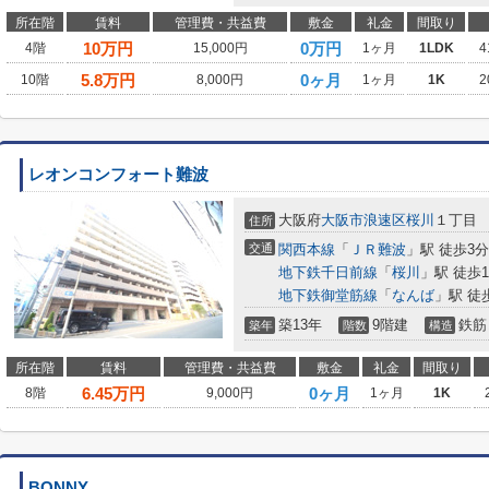
所在階
賃料
管理費・共益費
敷金
礼金
間取り
10
万円
0万円
4階
15,000円
1ヶ月
1LDK
4
5.8
万円
0ヶ月
10階
8,000円
1ヶ月
1K
2
レオンコンフォート難波
大阪府
大阪市浪速区
桜川
１丁目
住所
交通
関西本線
「
ＪＲ難波
」駅 徒歩3分
地下鉄千日前線
「
桜川
」駅 徒歩1
地下鉄御堂筋線
「
なんば
」駅 徒
築13年
9階建
鉄筋
築年
階数
構造
所在階
賃料
管理費・共益費
敷金
礼金
間取り
6.45
万円
0ヶ月
8階
9,000円
1ヶ月
1K
BONNY