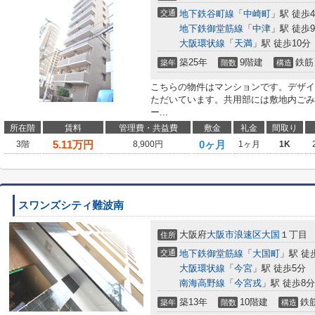
交通
地下鉄谷町線
「
中崎町
」駅 徒歩
地下鉄御堂筋線
「
中津
」駅 徒歩
大阪環状線
「
天満
」駅 徒歩10分
築25年
9階建
鉄筋
築年
階数
構造
こちらの物件はマンションです。デザイ
ただいています。共用部には敷地内ごみ
ー...
所在階
賃料
管理費・共益費
敷金
礼金
間取り
5.11
万円
0ヶ月
3階
8,900円
1ヶ月
1K
スワンズシティ難波南
大阪府
大阪市浪速区
大国
１丁目
住所
交通
地下鉄御堂筋線
「
大国町
」駅 徒
大阪環状線
「
今宮
」駅 徒歩5分
南海高野線
「
今宮戎
」駅 徒歩8分
築13年
10階建
鉄
築年
階数
構造