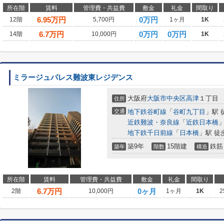
所在階
賃料
管理費・共益費
敷金
礼金
間取り
6.95
万円
0万円
12階
5,700円
1ヶ月
1K
6.7
万円
0万円
0万円
14階
10,000円
1K
ミラージュパレス難波東レジデンス
大阪府
大阪市中央区
高津
１丁目
住所
交通
地下鉄谷町線
「
谷町九丁目
」駅 
近鉄難波・奈良線
「
近鉄日本橋
」
地下鉄千日前線
「
日本橋
」駅 徒
築9年
15階建
鉄筋
築年
階数
構造
所在階
賃料
管理費・共益費
敷金
礼金
間取り
6.7
万円
0ヶ月
2階
10,000円
1ヶ月
1K
2