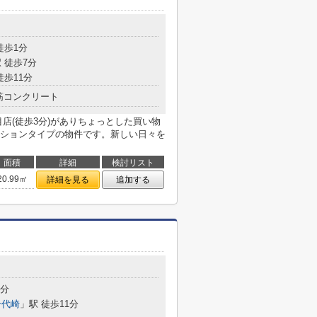
徒歩1分
 徒歩7分
徒歩11分
筋コンクリート
店(徒歩3分)がありちょっとした買い物
ションタイプの物件です。新しい日々を
面積
詳細
検討リスト
20.99㎡
詳細を見る
追加する
3分
千代崎
」駅 徒歩11分