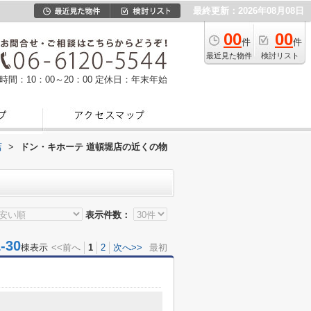
最終更新：2026年08月08日
00
00
件
件
最近見た物件
検討リスト
時間：10：00～20：00
定休日：年末年始
店
>
ドン・キホーテ 道頓堀店の近くの物
表示件数：
30
棟表示
<<前へ
1
2
次へ>>
最初