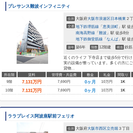
プレサンス難波インフィニティ
大阪府
大阪市浪速区
日本橋東
２
住所
交通
地下鉄堺筋線
「
恵美須町
」駅 徒
南海高野線
「
難波
」駅 徒歩8分
地下鉄御堂筋線
「
なんば
」駅 徒
築6年
12階建
鉄筋
築年
階数
構造
近くのライフ 下寺店まで徒歩5分で行
実の設備が整っています。多くの方にご
貸物...
所在階
賃料
管理費・共益費
敷金
礼金
間取り
7.131
万円
0ヶ月
9階
7,690円
10万円
1K
7.131
万円
0ヶ月
10階
7,690円
10万円
1K
ララプレイス阿波座駅前フェリオ
大阪府
大阪市西区
立売堀
３丁目
住所