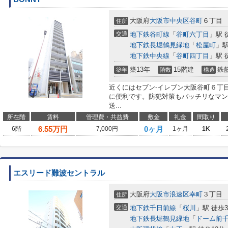
大阪府
大阪市中央区
谷町
６丁目
住所
交通
地下鉄谷町線
「
谷町六丁目
」駅 
地下鉄長堀鶴見緑地
「
松屋町
」駅
地下鉄中央線
「
谷町四丁目
」駅 
築13年
15階建
鉄
築年
階数
構造
近くにはセブン-イレブン大阪谷町６丁目
に便利です。防犯対策もバッチリなマン
送...
所在階
賃料
管理費・共益費
敷金
礼金
間取り
6.55
万円
0ヶ月
6階
7,000円
1ヶ月
1K
エスリード難波セントラル
大阪府
大阪市浪速区
幸町
３丁目
住所
交通
地下鉄千日前線
「
桜川
」駅 徒歩
地下鉄長堀鶴見緑地
「
ドーム前