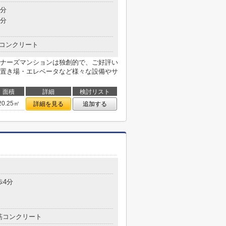
4分
9分
コンクリート
ナーズマンションは独創的で、ご好評い
置き場・エレベータなど様々な設備やサ
面積
詳細
検討リスト
20.25㎡
詳細を見る
追加する
歩4分
筋コンクリート