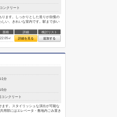
コンクリート
あります。しっかりとした造りが自慢の
わしい、きれいな室内です。駅まで歩い
面積
詳細
検討リスト
22.05㎡
詳細を見る
追加する
歩1分
歩5分
筋コンクリート
けます。スタイリッシュな演出が可能な
共用部にはエレベータ・敷地内ごみ置き