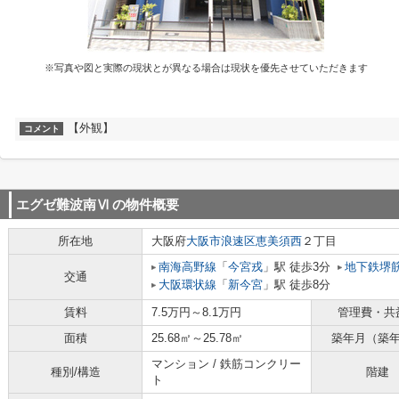
※写真や図と実際の現状とが異なる場合は現状を優先させていただきます
【外観】
コメント
エグゼ難波南Ⅵ
の物件概要
所在地
大阪府
大阪市浪速区
恵美須西
２丁目
南海高野線
「
今宮戎
」駅 徒歩3分
地下鉄堺
交通
大阪環状線
「
新今宮
」駅 徒歩8分
賃料
7.5万円～8.1万円
管理費・共
面積
25.68㎡～25.78㎡
築年月（築
マンション / 鉄筋コンクリー
種別/構造
階建
ト