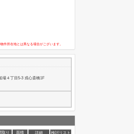
の物件所在地とは異なる場合がございます。
場４丁目5-3 戎心斎橋1F
間取り
面積
詳細
検討リスト