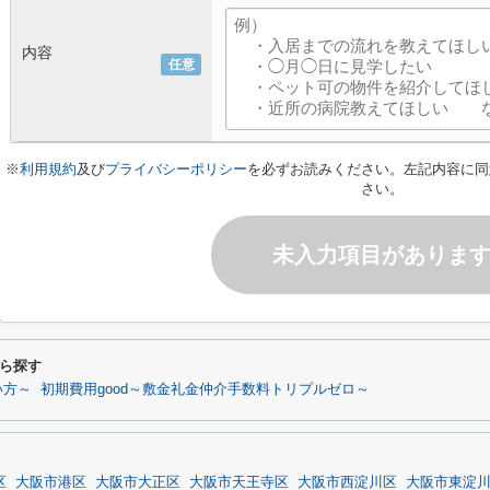
内容
任意
※
利用規約
及び
プライバシーポリシー
を必ずお読みください。左記内容に同
さい。
未入力項目がありま
ら探す
い方～
初期費用good～敷金礼金仲介手数料トリプルゼロ～
区
大阪市港区
大阪市大正区
大阪市天王寺区
大阪市西淀川区
大阪市東淀