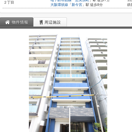
地下鉄堺筋線
「
恵美須町
」駅 徒歩7分
1
２丁目
大阪環状線
「
新今宮
」駅 徒歩8分
鉄
物件情報
周辺施設