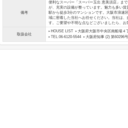
便利なスーパー「スーパー玉出 恵美須店」まで
が、充実の設備が整っています。魅力も多い賃
備考
駅から徒歩3分のマンションです。大阪市浪速
域に密着した当社へお任せください。当社は、
す。ご要望や不明な点などございましたら、お気軽に
HOUSE LIST
大阪府大阪市中央区南船場４丁目
取扱会社
TEL:06-6120-5544
大阪府知事 (2) 第60296