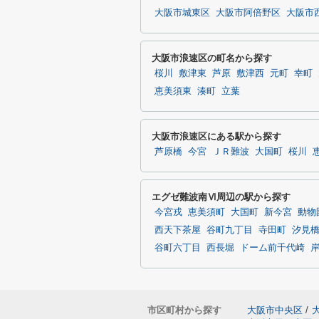
大阪市城東区
大阪市阿倍野区
大阪市
大阪市浪速区の町名から探す
桜川
敷津東
芦原
敷津西
元町
幸町
恵美須東
湊町
立葉
大阪市浪速区にある駅から探す
芦原橋
今宮
ＪＲ難波
大国町
桜川
エグゼ難波南Ⅵ周辺の駅から探す
今宮戎
恵美須町
大国町
新今宮
動物
西天下茶屋
谷町九丁目
寺田町
汐見
谷町六丁目
西長堀
ドーム前千代崎
市区町村から探す
大阪市中央区
/