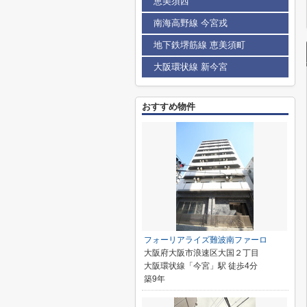
恵美須西
南海高野線 今宮戎
地下鉄堺筋線 恵美須町
大阪環状線 新今宮
おすすめ物件
フォーリアライズ難波南ファーロ
大阪府大阪市浪速区大国２丁目
大阪環状線「今宮」駅 徒歩4分
築9年