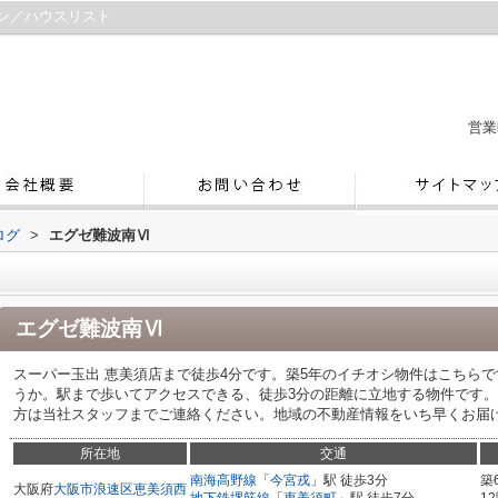
ン／ハウスリスト
営業
ログ
>
エグゼ難波南Ⅵ
エグゼ難波南Ⅵ
スーパー玉出 恵美須店まで徒歩4分です。築5年のイチオシ物件はこちら
うか。駅まで歩いてアクセスできる、徒歩3分の距離に立地する物件です
方は当社スタッフまでご連絡ください。地域の不動産情報をいち早くお届けします
所在地
交通
南海高野線
「
今宮戎
」駅 徒歩3分
築
大阪府
大阪市浪速区
恵美須西