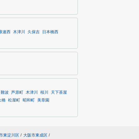
浪速西
木津川
久保吉
日本橋西
Ｒ難波
芦原町
木津川
桜川
天下茶屋
大橋
松屋町
昭和町
美章園
市東淀川区
/
大阪市東成区
/