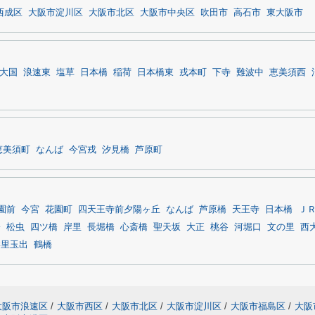
西成区
大阪市淀川区
大阪市北区
大阪市中央区
吹田市
高石市
東大阪市
大国
浪速東
塩草
日本橋
稲荷
日本橋東
戎本町
下寺
難波中
恵美須西
恵美須町
なんば
今宮戎
汐見橋
芦原町
園前
今宮
花園町
四天王寺前夕陽ヶ丘
なんば
芦原橋
天王寺
日本橋
Ｊ
橋
松虫
四ツ橋
岸里
長堀橋
心斎橋
聖天坂
大正
桃谷
河堀口
文の里
西
岸里玉出
鶴橋
大阪市浪速区
/
大阪市西区
/
大阪市北区
/
大阪市淀川区
/
大阪市福島区
/
大阪