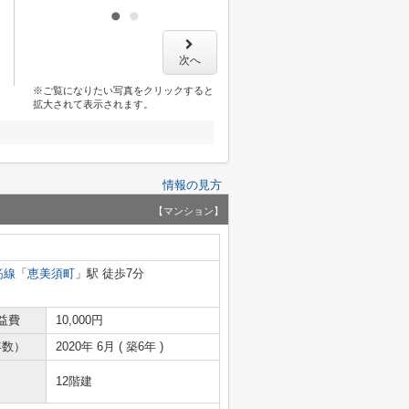
次へ
※ご覧になりたい写真をクリックすると
拡大されて表示されます。
情報の見方
【マンション】
筋線
「
恵美須町
」駅 徒歩7分
益費
10,000円
年数）
2020年 6月 ( 築6年 )
12階建