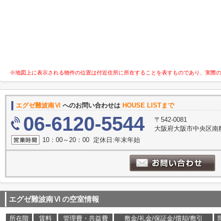
※地図上に表示される物件の位置は付近住所に所在することを表すものであり、実際
エグゼ難波南Ⅵ
へのお問い合わせは
HOUSE LISTまで
06-6120-5544
〒542-0081
大阪府大阪市中央区南船
10：00～20：00 定休日:年末年始
エグゼ難波南Ⅵ
の空室情報
所在階
賃料
管理費・共益費
敷金/礼金/保証金/償却/敷引