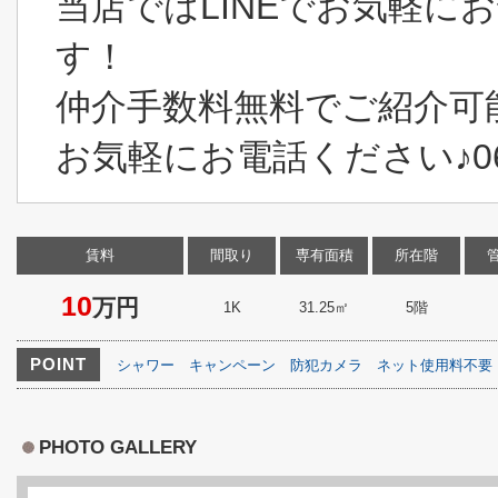
当店ではLINEでお気軽に
す！
仲介手数料無料でご紹介可
お気軽にお電話ください♪06-6
賃料
間取り
専有面積
所在階
10
万円
1K
31.25㎡
5階
POINT
シャワー
キャンペーン
防犯カメラ
ネット使用料不要
PHOTO GALLERY