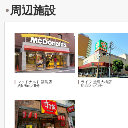
周辺施設
マクドナルド 福島店
ライフ 堂島大橋店
約576m／8分
約220m／3分