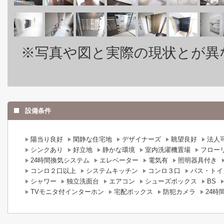
※写真や図と実際の現状とが異
設備条件
陽当り良好
閑静な住宅地
デザイナーズ
眺望良好
法人
シンクあり
好立地
静かな環境
室内洗濯機置場
フロー
24時間換気システム
エレベーター
電気有
照明器具付き
コンロ２口以上
システムキッチン
コンロ３口
バス・トイ
シャワー
独立洗面台
エアコン
シューズボックス
BS
TVモニタ付インターホン
宅配ボックス
防犯カメラ
24時