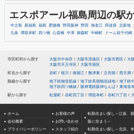
エスポアール福島周辺の駅
中之島
新福島
福島
肥後橋
野田阪神
野田
海老江
阿波座
北新地
九条
堺筋本町
四ツ橋
心斎橋
中津
南森町
中崎町
ドーム前千代崎
市区町村から探す
大阪市中央区
/
大阪市浪速区
/
大阪市西区
/
大
大阪市天王寺区
/
大阪市港区
町名から探す
谷町
/
桜川
/
南堀江
/
敷津東
/
立売堀
/
西天満
/
路線から探す
地下鉄御堂筋線
/
地下鉄長堀鶴見緑地
/
地下鉄
地下鉄四つ橋線
/
阪神電鉄阪神なんば
/
東海道
駅から探す
松屋町
/
谷町四丁目
/
堺筋本町
/
谷町六丁目
/
ホーム
お客様の声
転勤住まい探し～江坂、
会社概要
お問い合わせ
阪に住まう～
プライバシーポリシー
スタッフ紹介
転勤住まい探し～北浜、