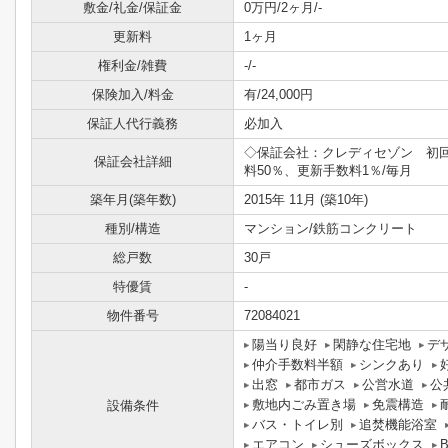
敷金/礼金/保証金
0万円/2ヶ月/-
更新料
1ヶ月
権利金/雑費
-/-
保険加入/料金
有/24,000円
保証人代行義務
必加入
◇保証会社：クレディセゾン 初
保証会社詳細
料50％、更新手数料1％/毎月
築年月(築年数)
2015年 11月 (築10年)
種別/構造
マンション/鉄筋コンクリート
総戸数
30戸
特優賃
-
物件番号
72084021
陽当り良好
閑静な住宅地
デ
仲介手数料半額
シンクあり
出窓
都市ガス
公営水道
公
敷地内ごみ置き場
免震構造
設備条件
バス・トイレ別
追焚機能浴室
エアコン
シューズボックス