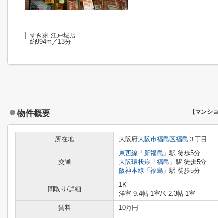
すき家 江戸堀店
約994m／13分
物件概要
【マンシ
所在地
大阪府
大阪市福島区
福島
３丁目
東西線
「
新福島
」駅 徒歩5分
交通
大阪環状線
「
福島
」駅 徒歩5分
阪神本線
「
福島
」駅 徒歩5分
1K
間取り/詳細
洋室 9.4帖 1室
/
K 2.3帖 1室
賃料
10万円