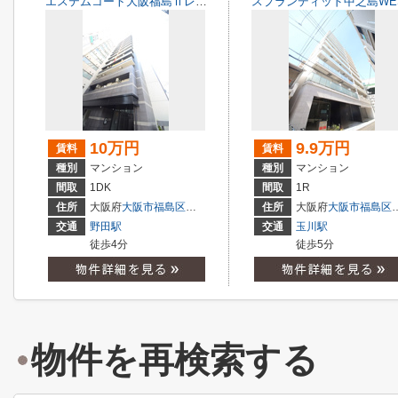
エステムコート大阪福島Ⅱレイヤー
スプランディッド中之島WE
10万円
9.9万円
賃料
賃料
種別
マンション
種別
マンション
間取
1DK
間取
1R
住所
大阪府
大阪市福島区
玉川
２丁目
住所
大阪府
大阪市福島区
交通
野田駅
交通
玉川駅
徒歩4分
徒歩5分
物件を再検索する