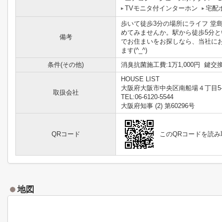
TVモニタ付インターホン
宅配
歩いて徒歩3分の場所にライフ 堂
めてみませんか。駅から徒歩5分
備考
でお住まいをお探しなら、当社に
ます(^_^)
条件(その他)
消臭抗菌施工費:1万1,000円 鍵交換代
HOUSE LIST
大阪府大阪市中央区南船場４丁目5-
取扱会社
TEL:06-6120-5544
大阪府知事 (2) 第60296号
QRコード
このQRコードを読
地図