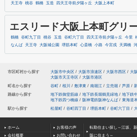
天王寺
桃谷
鶴橋
玉造
四天王寺前夕陽ヶ丘
大阪上本町
エスリード大阪上本町グリ
鶴橋
谷町九丁目
桃谷
玉造
谷町六丁目
四天王寺前夕陽ヶ丘
今里
なんば
天王寺
大阪城公園
堺筋本町
心斎橋
小路
今宮戎
天満橋
市区町村から探す
大阪市中央区
/
大阪市浪速区
/
大阪市西区
/
大
大阪市天王寺区
/
大阪市港区
町名から探す
谷町
/
桜川
/
敷津東
/
南堀江
/
立売堀
/
芦原
/
路線から探す
地下鉄御堂筋線
/
地下鉄長堀鶴見緑地
/
地下鉄
地下鉄四つ橋線
/
阪神電鉄阪神なんば
/
東海道
駅から探す
松屋町
/
谷町四丁目
/
堺筋本町
/
谷町六丁目
/
ホーム
お客様の声
転勤住まい探し～江坂、
会社概要
お問い合わせ
阪に住まう～