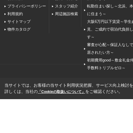
プライバシーポリシー
スタッフ紹介
転勤住まい探し～北浜、
利用規約
周辺施設検索
に住まう～
サイトマップ
大阪6万円以下賃貸～学生
物件カタログ
見、ご成約で宿泊代負担
す～
審査が心配～保証人なし
居されたい方～
初期費用good～敷金礼金
手数料トリプルゼロ～
当サイトでは、お客様の当サイト利用状況把握、サービス向上検討を目
詳しくは、当社の
をご確認ください。
「Cookieの取扱いについて」