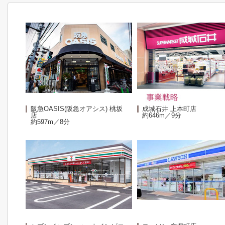
阪急OASIS(阪急オアシス) 桃坂
成城石井 上本町店
店
約646m／9分
約597m／8分