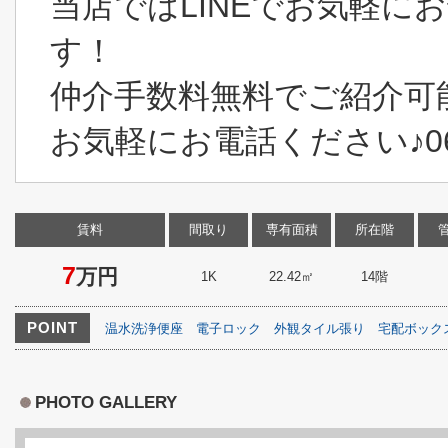
当店ではLINEでお気軽に
す！
仲介手数料無料でご紹介可
お気軽にお電話ください♪06-6
賃料
間取り
専有面積
所在階
7
万円
1K
22.42㎡
14階
POINT
温水洗浄便座
電子ロック
外観タイル張り
宅配ボック
PHOTO GALLERY