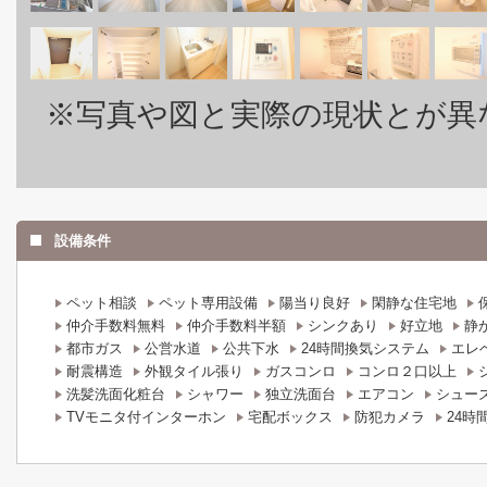
※写真や図と実際の現状とが異
設備条件
ペット相談
ペット専用設備
陽当り良好
閑静な住宅地
仲介手数料無料
仲介手数料半額
シンクあり
好立地
静
都市ガス
公営水道
公共下水
24時間換気システム
エレ
耐震構造
外観タイル張り
ガスコンロ
コンロ２口以上
洗髪洗面化粧台
シャワー
独立洗面台
エアコン
シュー
TVモニタ付インターホン
宅配ボックス
防犯カメラ
24時