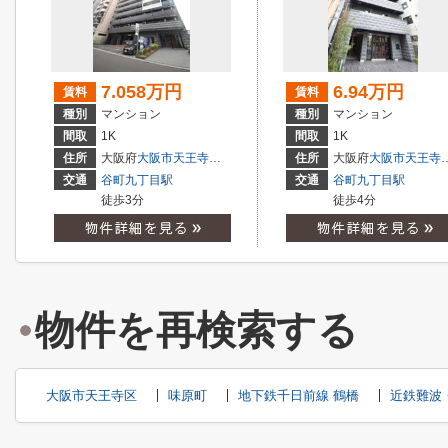
7.058万円
6.94万円
賃料
賃料
種別
マンション
種別
マンション
間取
1K
間取
1K
住所
大阪府
大阪市天王寺区
生玉町
住所
大阪府
大阪市天王寺区
交通
谷町九丁目駅
交通
谷町九丁目駅
徒歩3分
徒歩4分
物件を再検索する
大阪市天王寺区
味原町
地下鉄千日前線 鶴橋
近鉄難波