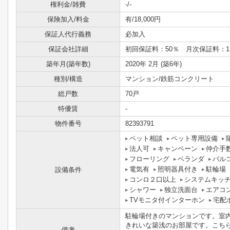
権利金/雑費
-/-
保険加入/料金
有/18,000円
保証人代行義務
必加入
保証会社詳細
初回保証料：50％ 月次保証料：1
築年月(築年数)
2020年 2月 (築6年)
種別/構造
マンション/鉄筋コンクリート
総戸数
70戸
特優賃
-
物件番号
82393791
ペット相談
ペット専用設備
法人可
キャンペーン
仲介手
フローリング
ベランダ
バル
電気有
照明器具付き
駐輪場
設備条件
コンロ２口以上
システムキッ
シャワー
独立洗面台
エアコ
TVモニタ付インターホン
宅配
駐輪場付きのマンションです。室
きれいな築浅のお部屋です。こち
備考