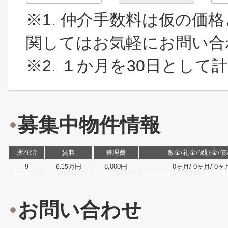
※1. 仲介手数料は仮の価
関してはお気軽にお問い合
※2. １か月を30日とし
募集中物件情報
所在階
賃料
管理費
敷金/礼金/保証金/償
9
万円
8,000円
0ヶ月/ 0ヶ月/ 0ヶ月/
6.15
お問い合わせ