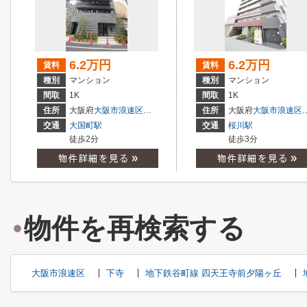
6.2万円
6.2万円
賃料
賃料
種別
マンション
種別
マンション
間取
1K
間取
1K
住所
大阪府
大阪市浪速区
敷津西
２丁目
住所
大阪府
大阪市浪速区
交通
大国町駅
交通
桜川駅
徒歩2分
徒歩3分
物件を再検索する
大阪市浪速区
下寺
地下鉄谷町線 四天王寺前夕陽ヶ丘