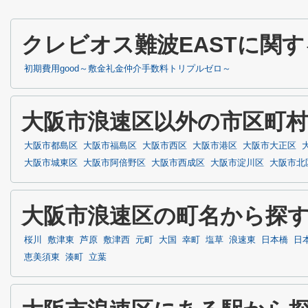
クレビオス難波EASTに関
初期費用good～敷金礼金仲介手数料トリプルゼロ～
大阪市浪速区以外の市区町
大阪市都島区
大阪市福島区
大阪市西区
大阪市港区
大阪市大正区
大阪市城東区
大阪市阿倍野区
大阪市西成区
大阪市淀川区
大阪市北
大阪市浪速区の町名から探
桜川
敷津東
芦原
敷津西
元町
大国
幸町
塩草
浪速東
日本橋
日
恵美須東
湊町
立葉