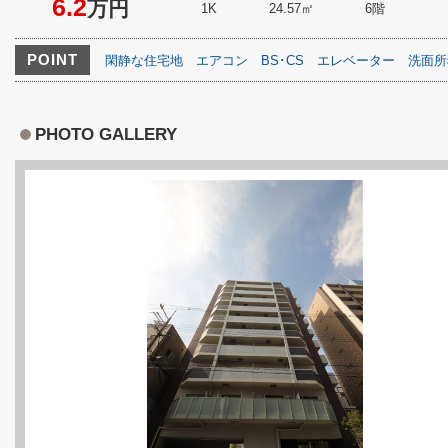
6.2
万円
1K
24.57㎡
6階
POINT
閑静な住宅地
エアコン
BS･CS
エレベーター
洗面所
PHOTO GALLERY