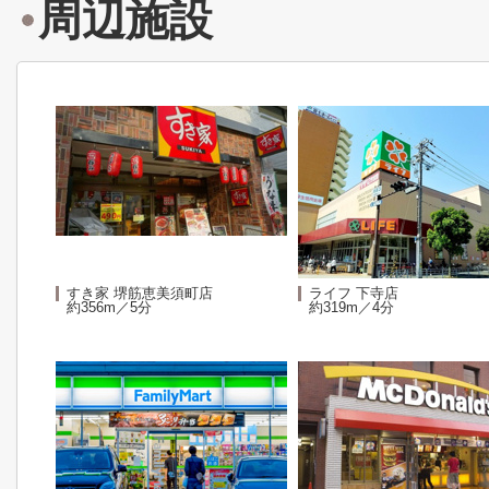
周辺施設
すき家 堺筋恵美須町店
ライフ 下寺店
約356m／5分
約319m／4分