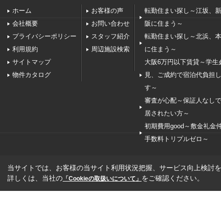
ホーム
お客様の声
転勤住まい探し～江坂、
会社概要
お問い合わせ
阪に住まう～
プライバシーポリシー
スタッフ紹介
転勤住まい探し～北浜、
利用規約
周辺施設検索
に住まう～
サイトマップ
大阪6万円以下賃貸～学生
物件カタログ
見、ご成約で宿泊代負担
す～
審査が心配～保証人なし
居されたい方～
初期費用good～敷金礼金
手数料トリプルゼロ～
当サイトでは、お客様の当サイト利用状況把握、サービス向上検討を目
詳しくは、当社の
をご確認ください。
「Cookieの取扱いについて」