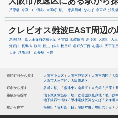
大阪市浪速区にある駅から
芦原橋
今宮
ＪＲ難波
大国町
桜川
恵美須町
なんば
今宮戎
汐見
クレビオス難波EAST周辺
恵美須町
四天王寺前夕陽ヶ丘
今宮戎
動物園前
新今宮
大国町
天王
河堀口
長堀橋
桜川
松虫
鶴橋
松屋町
谷町六丁目
心斎橋
天下茶
大正
堺筋本町
西長堀
玉造
市区町村から探す
大阪市中央区
/
大阪市浪速区
/
大阪市西区
/
大
大阪市天王寺区
/
大阪市港区
町名から探す
谷町
/
桜川
/
敷津東
/
南堀江
/
立売堀
/
芦原
/
路線から探す
地下鉄御堂筋線
/
地下鉄長堀鶴見緑地
/
地下鉄
地下鉄四つ橋線
/
阪神電鉄阪神なんば
/
東海道
駅から探す
松屋町
/
谷町四丁目
/
堺筋本町
/
谷町六丁目
/