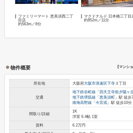
ファミリーマート 恵美須西二丁
マクドナルド 日本橋三丁目
目店
約852m／11分
約563m／8分
物件概要
【マンシ
所在地
大阪府
大阪市浪速区
下寺
３丁目
地下鉄谷町線
「
四天王寺前夕陽ヶ
交通
地下鉄堺筋線
「
恵美須町
」駅 徒歩
南海高野線
「
今宮戎
」駅 徒歩10分
1K
間取り/詳細
洋室 6.4帖 1室
賃料
6.2万円