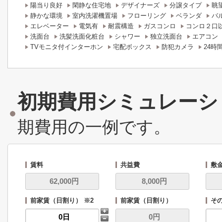
陽当り良好
閑静な住宅地
デザイナーズ
分譲タイプ
眺
静かな環境
室内洗濯機置場
フローリング
ベランダ
バ
エレベーター
電気有
耐震構造
ガスコンロ
コンロ２口
洗面台
洗髪洗面化粧台
シャワー
独立洗面台
エアコン
TVモニタ付インターホン
宅配ボックス
防犯カメラ
24時
初期費用シミュレーシ
期費用の一例です。
賃料
共益費
敷
前家賃（日割り） ※2
前家賃（日割り）
そ