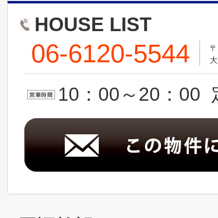
HOUSE LIST
06-6120-5544
〒
大
10：00～20：0