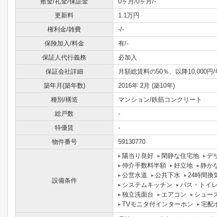
敷金/礼金/保証金
0ヶ月/0ヶ月/-
更新料
1.1万円
権利金/雑費
-/-
保険加入/料金
有/-
保証人代行義務
必加入
保証会社詳細
月額総賃料の50％、以降10,000円/
築年月(築年数)
2016年 2月 (築10年)
種別/構造
マンション/鉄筋コンクリート
総戸数
-
特優賃
-
物件番号
59130770
陽当り良好
閑静な住宅地
デ
仲介手数料半額
好立地
静か
公営水道
公共下水
24時間換
設備条件
システムキッチン
バス・トイ
独立洗面台
エアコン
シュー
TVモニタ付インターホン
宅配