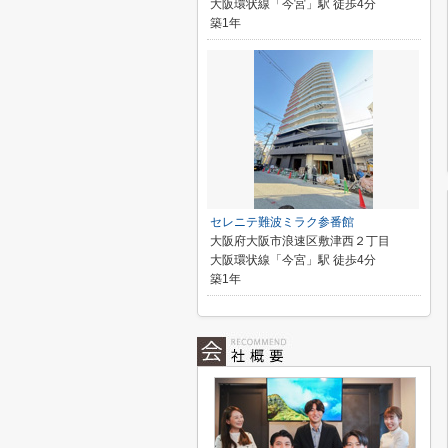
大阪環状線「今宮」駅 徒歩4分
築1年
セレニテ難波ミラク参番館
大阪府大阪市浪速区敷津西２丁目
大阪環状線「今宮」駅 徒歩4分
築1年