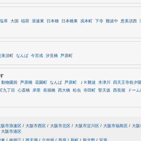
塩草
大国
稲荷
浪速東
日本橋
日本橋東
戎本町
下寺
難波中
恵美須西
恵美須町
なんば
今宮戎
汐見橋
芦原町
す
動物園前
芦原橋
花園町
なんば
芦原町
ＪＲ難波
木津川
四天王寺前夕
町九丁目
心斎橋
岸里
長堀橋
西大橋
松虫
寺田町
聖天坂
西長堀
ドーム
大阪市浪速区
/
大阪市西区
/
大阪市北区
/
大阪市淀川区
/
大阪市福島区
/
大阪
大阪市港区
津東
/
南堀江
/
西天満
/
立売堀
/
芦原
/
新町
/
新北野
/
宮原