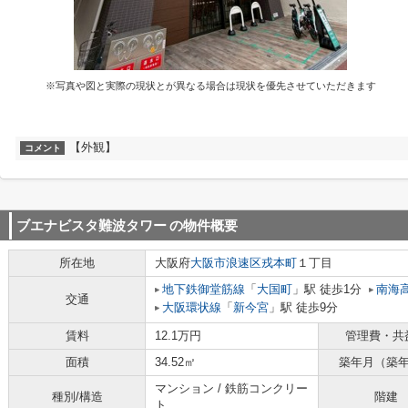
※写真や図と実際の現状とが異なる場合は現状を優先させていただきます
【外観】
コメント
ブエナビスタ難波タワー
の物件概要
所在地
大阪府
大阪市浪速区
戎本町
１丁目
地下鉄御堂筋線
「
大国町
」駅 徒歩1分
南海
交通
大阪環状線
「
新今宮
」駅 徒歩9分
賃料
12.1万円
管理費・共
面積
34.52㎡
築年月（築
マンション / 鉄筋コンクリー
種別/構造
階建
ト