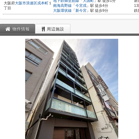
地下鉄御堂筋線
「
大国町
」駅 徒歩1分
新
大阪府
大阪市浪速区
戎本町
１
南海高野線
「
今宮戎
」駅 徒歩4分
1
丁目
大阪環状線
「
新今宮
」駅 徒歩9分
鉄
物件情報
周辺施設