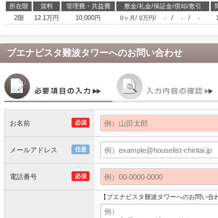
所在階
賃料
管理費・共益費
敷金/礼金/保証金/償却/敷引
2階
12.1万円
10,000円
/
/
/
/
0ヶ月
0万円
-
-
-
ブエナビスタ難波タワー
へのお問い合わせ
お名前
必須
メールアドレス
任意
電話番号
必須
【ブエナビスタ難波タワーへのお問い合