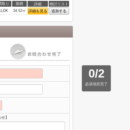
間取り
面積
詳細
検討リスト
1LDK
34.52㎡
詳細を見る
追加する
0
/
2
必須項目完了
わせ】