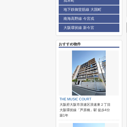
戎本町
地下鉄御堂筋線 大国町
南海高野線 今宮戎
大阪環状線 新今宮
おすすめ物件
THE MUSIC COURT
大阪府大阪市浪速区浪速東２丁目
大阪環状線「芦原橋」駅 徒歩4分
築1年