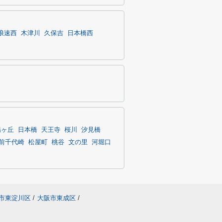
浪速西
木津川
久保吉
日本橋西
陽ヶ丘
日本橋
天王寺
桜川
汐見橋
前千代崎
松屋町
桃谷
文の里
河堀口
市東淀川区
/
大阪市東成区
/