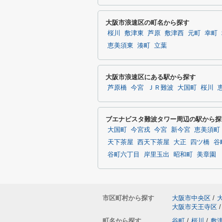
大阪市浪速区の町名から探す
桜川
敷津東
芦原
敷津西
元町
幸町
恵美須東
湊町
立葉
大阪市浪速区にある駅から探す
芦原橋
今宮
ＪＲ難波
大国町
桜川
ブエナビスタ難波タワー周辺の駅から探
大国町
今宮戎
今宮
新今宮
恵美須町
天下茶屋
西天下茶屋
大正
四ツ橋
谷
谷町六丁目
岸里玉出
昭和町
美章園
市区町村から探す
大阪市中央区
/
大阪市天王寺区
/
町名から探す
谷町
/
桜川
/
敷