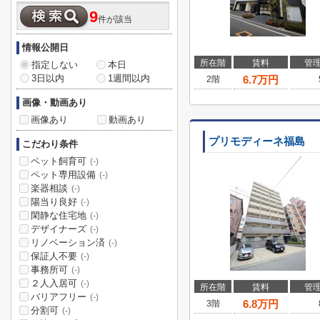
9
件が該当
情報公開日
所在階
賃料
管
指定しない
本日
3日以内
1週間以内
6.7
万円
2階
画像・動画あり
画像あり
動画あり
プリモディーネ福島
こだわり条件
ペット飼育可
(-)
ペット専用設備
(-)
楽器相談
(-)
陽当り良好
(-)
閑静な住宅地
(-)
デザイナーズ
(-)
リノベーション済
(-)
保証人不要
(-)
事務所可
(-)
２人入居可
(-)
所在階
賃料
管
バリアフリー
(-)
6.8
万円
3階
分割可
(-)