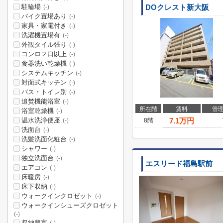
駐輪場
DOクレスト新大阪
(-)
バイク置場あり
(-)
家具・家電付き
(-)
洗濯機置場有
(-)
外観タイル張り
(-)
コンロ２口以上
(-)
食器洗い乾燥機
(-)
システムキッチン
(-)
対面式キッチン
(-)
バス・トイレ別
(-)
追焚機能浴室
(-)
所在階
賃料
管
浴室乾燥機
(-)
温水洗浄便座
7.1
万円
8階
(-)
洗面台
(-)
洗髪洗面化粧台
(-)
シャワー
(-)
独立洗面台
(-)
エスリード福島駅前
エアコン
(-)
床暖房
(-)
床下収納
(-)
ウォークインクロゼット
(-)
ウォークインシューズクロゼット
(-)
収納豊富