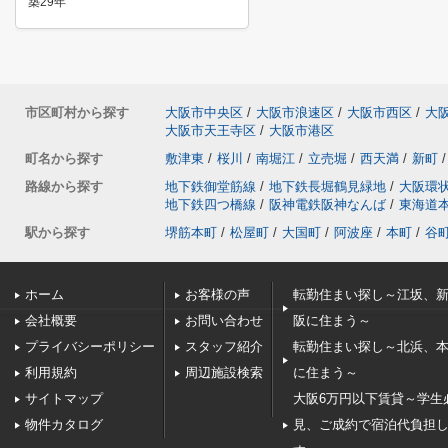
築29年
市区町村から探す
大阪市中央区
/
大阪市浪速区
/
大阪市西区
/
大
大阪市天王寺区
/
大阪市港区
町名から探す
敷津東
/
桜川
/
南堀江
/
立売堀
/
西天満
/
新町
/
路線から探す
地下鉄御堂筋線
/
地下鉄長堀鶴見緑地
/
大阪環
地下鉄四つ橋線
/
阪神電鉄阪神なんば
/
東海道
駅から探す
堺筋本町
/
松屋町
/
大国町
/
阿波座
/
本町
/
谷
ホーム
お客様の声
転勤住まい探し～江坂、
会社概要
お問い合わせ
阪に住まう～
プライバシーポリシー
スタッフ紹介
転勤住まい探し～北浜、
利用規約
周辺施設検索
に住まう～
サイトマップ
大阪6万円以下賃貸～学生
物件カタログ
見、ご成約で宿泊代負担