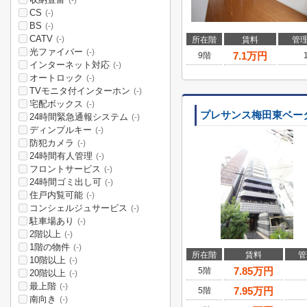
(-)
CS
(-)
BS
(-)
CATV
(-)
所在階
賃料
管
光ファイバー
(-)
7.1
万円
9階
インターネット対応
(-)
オートロック
(-)
TVモニタ付インターホン
(-)
宅配ボックス
(-)
プレサンス梅田東ベー
24時間緊急通報システム
(-)
ディンプルキー
(-)
防犯カメラ
(-)
24時間有人管理
(-)
フロントサービス
(-)
24時間ゴミ出し可
(-)
住戸内覧可能
(-)
コンシェルジュサービス
(-)
駐車場あり
(-)
2階以上
(-)
1階の物件
(-)
所在階
賃料
管
10階以上
(-)
7.85
万円
5階
20階以上
(-)
最上階
(-)
7.95
万円
5階
南向き
(-)