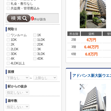
礼金・敷引なし
共益費・管理費込み
9
件が該当
間取り
所在階
賃料
管
ワンルーム
1K
6
万円
1DK
1LDK
2階
2K
2DK
6.46
万円
3階
2LDK
3K
3DK
3LDK
6.8
万円
6階
4K
4DK
4LDK以上
面積
アドバンス新大阪ウエ
～
駅からの徒歩
築年数