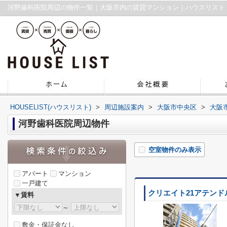
河野歯科医院周辺の物件一覧｜大阪市内の賃貸マンション｜ハウスリスト
HOUSELIST(ハウスリスト)
>
周辺施設案内
>
大阪市中央区
>
大阪
河野歯科医院周辺物件
空室物件のみ表示
アパート
マンション
一戸建て
クリエイト21アテンド
▼賃料
～
敷金・保証金なし