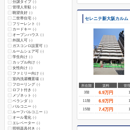
分譲タイプ
(-)
管理人常駐
(-)
眺望良好
(-)
二世帯住宅
セレニテ新大阪カルム
(-)
フリーレント
(-)
カードキー
(-)
オープンハウス
(-)
外国人可
(-)
ガスコンロ設置可
(-)
ルームシェア可
(-)
学生向け
(-)
カップル向け
(-)
女性向け
(-)
ファミリー向け
(-)
室内洗濯機置場
(-)
フローリング
(-)
所在階
賃料
管
ロフト付き
(-)
6.9
万円
3階
メゾネット
(-)
6.9
万円
ベランダ
11階
(-)
バルコニー
(-)
7.4
万円
15階
ルーフバルコニー
(-)
オール電化
(-)
エレベーター
(-)
照明器具付き
(-)