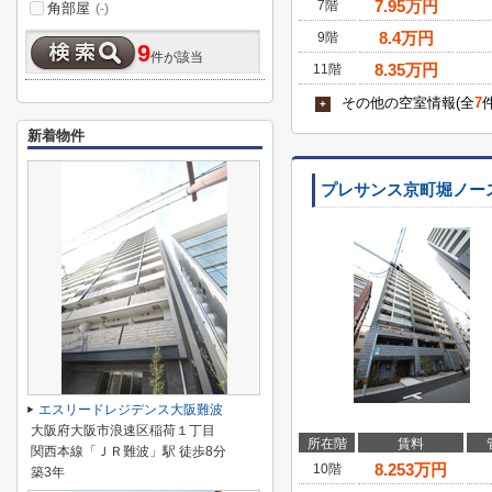
7.95
万円
7階
角部屋
(-)
8.4
万円
9階
9
件が該当
8.35
万円
11階
その他の空室情報(全
7
+
新着物件
プレサンス京町堀ノー
エスリードレジデンス大阪難波
大阪府大阪市浪速区稲荷１丁目
所在階
賃料
関西本線「ＪＲ難波」駅 徒歩8分
8.253
万円
10階
築3年