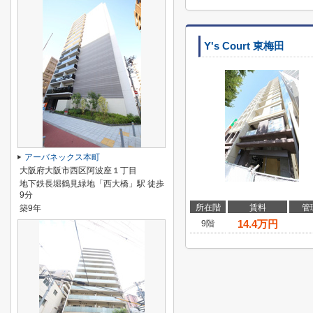
Y's Court 東梅田
アーバネックス本町
大阪府大阪市西区阿波座１丁目
地下鉄長堀鶴見緑地「西大橋」駅 徒歩
9分
所在階
賃料
管
築9年
14.4
万円
9階