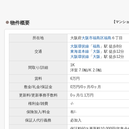
物件概要
【マンシ
所在地
大阪府
大阪市福島区
福島
６丁目
大阪環状線
「
福島
」駅 徒歩8分
交通
東海道本線
「
大阪
」駅 徒歩12分
大阪環状線
「
大阪
」駅 徒歩12分
1K
間取り/詳細
洋室 7.0帖
/
K 2.0帖
賃料
6万円
敷金/礼金/保証金
0万円/0ヶ月/0ヶ月
更新料/更新事務手数料
0ヶ月/1.1万円
権利金/雑費
-/-
保険加入/料金
有/-
保証人代行義務
必加入
保証料60％更新料10,000円/年集