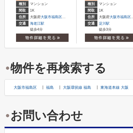
種別
マンション
種別
マンション
間取
1K
間取
1K
住所
大阪府
大阪市福島区
海老江
７丁目
住所
大阪府
大阪市福島区
交通
海老江駅
交通
淀川駅
徒歩4分
徒歩3分
物件を再検索する
大阪市福島区
福島
大阪環状線 福島
東海道本線 大阪
お問い合わせ