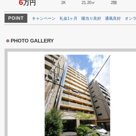
6
万円
1K
21.20㎡
2階
POINT
キャンペーン
礼金1ヶ月
陽当り良好
通風良好
オン
PHOTO GALLERY