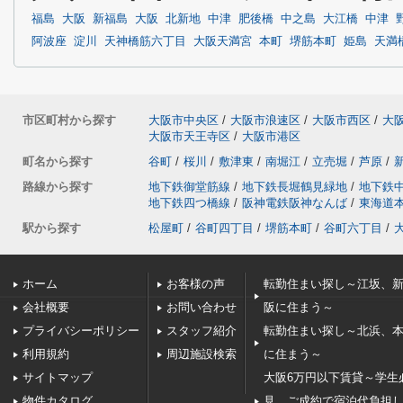
福島
大阪
新福島
大阪
北新地
中津
肥後橋
中之島
大江橋
中津
阿波座
淀川
天神橋筋六丁目
大阪天満宮
本町
堺筋本町
姫島
天満
市区町村から探す
大阪市中央区
/
大阪市浪速区
/
大阪市西区
/
大
大阪市天王寺区
/
大阪市港区
町名から探す
谷町
/
桜川
/
敷津東
/
南堀江
/
立売堀
/
芦原
/
路線から探す
地下鉄御堂筋線
/
地下鉄長堀鶴見緑地
/
地下鉄
地下鉄四つ橋線
/
阪神電鉄阪神なんば
/
東海道
駅から探す
松屋町
/
谷町四丁目
/
堺筋本町
/
谷町六丁目
/
ホーム
お客様の声
転勤住まい探し～江坂、
会社概要
お問い合わせ
阪に住まう～
プライバシーポリシー
スタッフ紹介
転勤住まい探し～北浜、
利用規約
周辺施設検索
に住まう～
サイトマップ
大阪6万円以下賃貸～学生
物件カタログ
見、ご成約で宿泊代負担