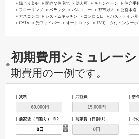
陽当り良好
閑静な住宅地
法人可
キャンペーン
仲介手
フローリング
ベランダ
バルコニー
都市ガス
公営水道
ガスコンロ
システムキッチン
コンロ１口
バス・トイレ別
CATV
光ファイバー
オートロック
TVモニタ付インターホ
初期費用シミュレーシ
期費用の一例です。
賃料
共益費
敷
前家賃（日割り） ※2
前家賃（日割り）
その