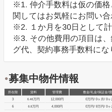
※1. 仲介手数料は仮の価
関してはお気軽にお問い合
※2. １か月を30日とし
※3. その他費用の項目は
グ代、契約事務手数料にな
募集中物件情報
所在階
賃料
管理費
敷金/礼金/保証金/
3
万円
12,000円
0万円/ 0ヶ月/ 0ヶ月/
6.46
6
万円
4,000円
0万円/ 9万円/ 0ヶ月/
6.8