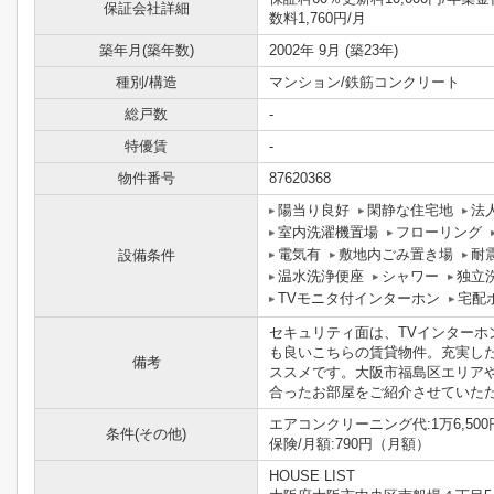
保証会社詳細
数料1,760円/月
築年月(築年数)
2002年 9月 (築23年)
種別/構造
マンション/鉄筋コンクリート
総戸数
-
特優賃
-
物件番号
87620368
陽当り良好
閑静な住宅地
法
室内洗濯機置場
フローリング
電気有
敷地内ごみ置き場
耐
設備条件
温水洗浄便座
シャワー
独立
TVモニタ付インターホン
宅配
セキュリティ面は、TVインター
も良いこちらの賃貸物件。充実し
備考
ススメです。大阪市福島区エリア
合ったお部屋をご紹介させていただき
エアコンクリーニング代:1万6,500円
条件(その他)
保険/月額:790円（月額）
HOUSE LIST