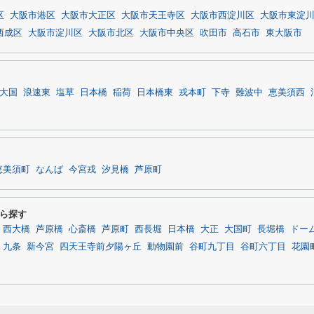
区
大阪市港区
大阪市大正区
大阪市天王寺区
大阪市西淀川区
大阪市東淀
西成区
大阪市淀川区
大阪市北区
大阪市中央区
吹田市
高石市
東大阪市
大国
浪速東
塩草
日本橋
稲荷
日本橋東
戎本町
下寺
難波中
恵美須西
恵美須町
なんば
今宮戎
汐見橋
芦原町
ら探す
西大橋
芦原橋
心斎橋
芦原町
西長堀
日本橋
大正
大国町
長堀橋
ドー
九条
新今宮
四天王寺前夕陽ヶ丘
動物園前
谷町九丁目
谷町六丁目
花園