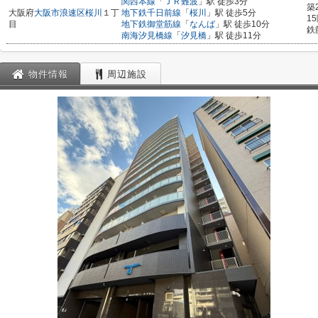
関西本線
「
ＪＲ難波
」駅 徒歩3分
築
大阪府
大阪市浪速区
桜川
１丁
地下鉄千日前線
「
桜川
」駅 徒歩5分
1
目
地下鉄御堂筋線
「
なんば
」駅 徒歩10分
鉄
南海汐見橋線
「
汐見橋
」駅 徒歩11分
物件情報
周辺施設