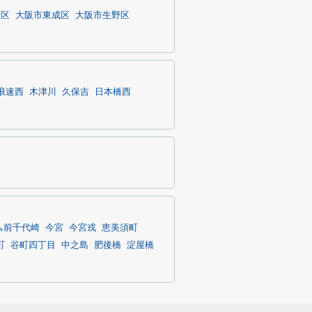
川区
大阪市東成区
大阪市生野区
浪速西
木津川
久保吉
日本橋西
ム前千代崎
今宮
今宮戎
恵美須町
町
谷町四丁目
中之島
肥後橋
淀屋橋