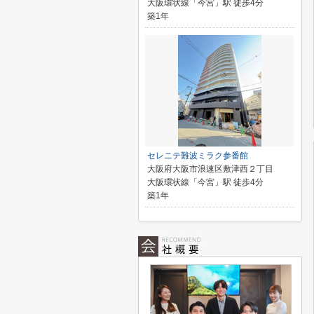
大阪環状線「今宮」駅 徒歩4分
築1年
セレニテ難波ミラク参番館
大阪府大阪市浪速区敷津西２丁目
大阪環状線「今宮」駅 徒歩4分
築1年