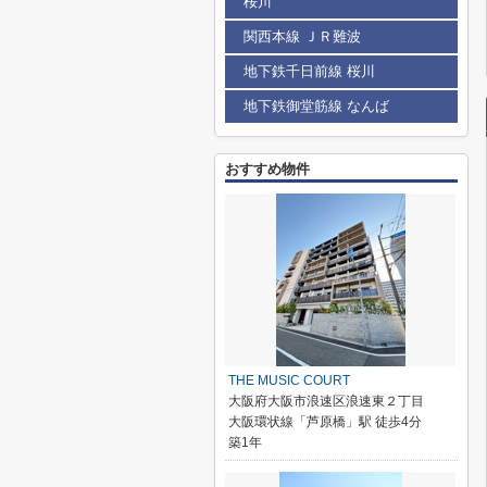
桜川
関西本線 ＪＲ難波
地下鉄千日前線 桜川
地下鉄御堂筋線 なんば
おすすめ物件
THE MUSIC COURT
大阪府大阪市浪速区浪速東２丁目
大阪環状線「芦原橋」駅 徒歩4分
築1年