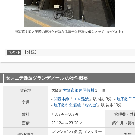
※写真や図と実際の現状とが異なる場合は現状を優先させていただきます
【外観】
コメント
セレニテ難波グランデノール
の物件概要
所在地
大阪府
大阪市浪速区
桜川
１丁目
関西本線
「
ＪＲ難波
」駅 徒歩3分
地下鉄千
交通
地下鉄御堂筋線
「
なんば
」駅 徒歩10分
賃料
7.8万円～9万円
管理費・共
面積
23.12㎡～23.26㎡
築年月（築
マンション / 鉄筋コンクリー
種別/構造
階建