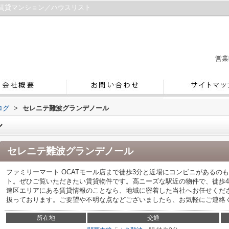
賃貸マンション／ハウスリスト
営業
ログ
>
セレニテ難波グランデノール
ル
セレニテ難波グランデノール
ファミリーマート OCATモール店まで徒歩3分と近場にコンビニがあるの
ト。ぜひご覧いただきたい賃貸物件です。高ニーズな駅近の物件で、徒歩
速区エリアにある賃貸情報のことなら、地域に密着した当社へお任せくだ
扱っております。ご要望や不明な点などございましたら、お気軽にご連絡ください
所在地
交通