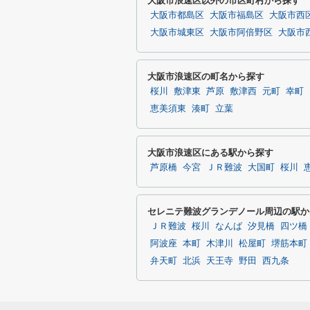
大阪市浪速区以外の市区町村から探す
大阪市都島区
大阪市福島区
大阪市西
大阪市城東区
大阪市阿倍野区
大阪市
大阪市浪速区の町名から探す
桜川
敷津東
芦原
敷津西
元町
幸町
恵美須東
湊町
立葉
大阪市浪速区にある駅から探す
芦原橋
今宮
ＪＲ難波
大国町
桜川
セレニテ難波グランデノール周辺の駅か
ＪＲ難波
桜川
なんば
汐見橋
四ツ橋
阿波座
本町
木津川
松屋町
堺筋本町
弁天町
北浜
天王寺
野田
西九条