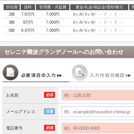
所在階
賃料
管理費・共益費
敷金/礼金/保証金/償却/敷引
2階
7.8万円
7,000円
/
/
/
/
0ヶ月
0ヶ月
-
-
-
3階
9万円
7,000円
/
/
/
/
0ヶ月
0ヶ月
-
-
-
5階
8.4万円
7,000円
/
/
/
/
0ヶ月
0ヶ月
-
-
-
セレニテ難波グランデノール
へのお問い合わせ
お名前
必須
メールアドレス
任意
電話番号
必須