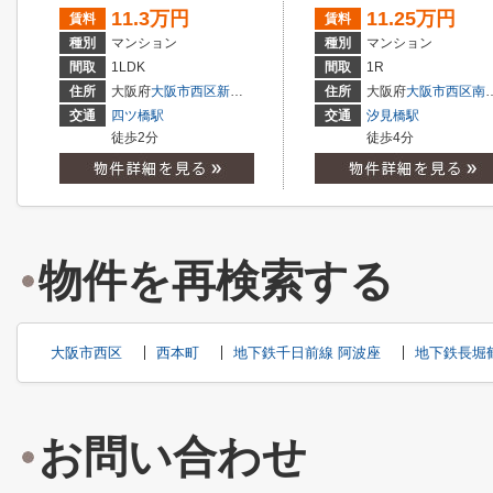
11.3万円
11.25万円
賃料
賃料
種別
マンション
種別
マンション
間取
1LDK
間取
1R
住所
大阪府
大阪市西区
新町
１丁目
住所
大阪府
大阪市西区
南堀江
交通
四ツ橋駅
交通
汐見橋駅
徒歩2分
徒歩4分
物件を再検索する
大阪市西区
西本町
地下鉄千日前線 阿波座
地下鉄長堀
お問い合わせ