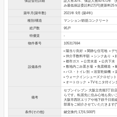
保証会社詳細
証人有30％、保証人無50％/1年 
み最低保証委託料2万円)更新料25％
築年月(築年数)
2021年 9月 (築4年)
種別/構造
マンション/鉄筋コンクリート
総戸数
95戸
特優賃
-
物件番号
105317694
陽当り良好
閑静な住宅地
デ
仲介手数料半額
シンクあり
都市ガス
公営水道
公共下水
敷地内ごみ置き場
免震構造
設備条件
バス・トイレ別
浴室乾燥機
ウォークインシューズクロゼット
オートロック
TVモニタ付イン
セブンイレブン 大阪立売堀3丁目
らです。転居先に住み心地も良い
備考
大阪市西区エリアや地下鉄千日前
部屋をご紹介させていただきます(^_
条件(その他)
鍵交換代:1万6,500円