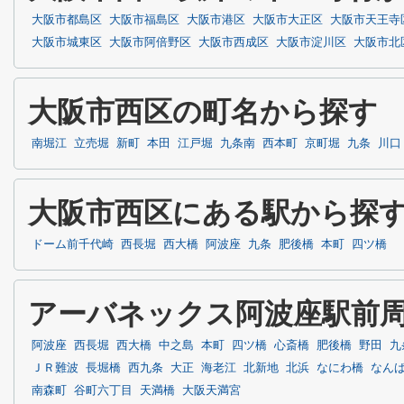
大阪市都島区
大阪市福島区
大阪市港区
大阪市大正区
大阪市天王寺
大阪市城東区
大阪市阿倍野区
大阪市西成区
大阪市淀川区
大阪市北
大阪市西区の町名から探す
南堀江
立売堀
新町
本田
江戸堀
九条南
西本町
京町堀
九条
川口
大阪市西区にある駅から探
ドーム前千代崎
西長堀
西大橋
阿波座
九条
肥後橋
本町
四ツ橋
アーバネックス阿波座駅前
阿波座
西長堀
西大橋
中之島
本町
四ツ橋
心斎橋
肥後橋
野田
九
ＪＲ難波
長堀橋
西九条
大正
海老江
北新地
北浜
なにわ橋
なん
南森町
谷町六丁目
天満橋
大阪天満宮