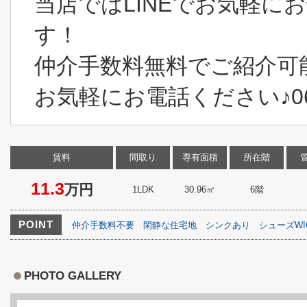
当店ではLINEでお気軽に
す！
仲介手数料無料でご紹介可
お気軽にお電話ください♪06-6
賃料
間取り
専有面積
所在階
11.3
万円
1LDK
30.96㎡
6階
POINT
仲介手数料不要
閑静な住宅地
シンクあり
シューズWI
PHOTO GALLERY