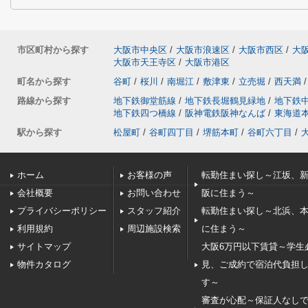
市区町村から探す
大阪市中央区
/
大阪市浪速区
/
大阪市西区
/
大
大阪市天王寺区
/
大阪市港区
町名から探す
谷町
/
桜川
/
南堀江
/
敷津東
/
立売堀
/
西天満
/
路線から探す
地下鉄御堂筋線
/
地下鉄長堀鶴見緑地
/
地下鉄
地下鉄四つ橋線
/
阪神電鉄阪神なんば
/
東海道
駅から探す
松屋町
/
谷町四丁目
/
堺筋本町
/
谷町六丁目
/
ホーム
お客様の声
転勤住まい探し～江坂、
会社概要
お問い合わせ
阪に住まう～
プライバシーポリシー
スタッフ紹介
転勤住まい探し～北浜、
利用規約
周辺施設検索
に住まう～
サイトマップ
大阪6万円以下賃貸～学生
物件カタログ
見、ご成約で宿泊代負担
す～
審査が心配～保証人なし