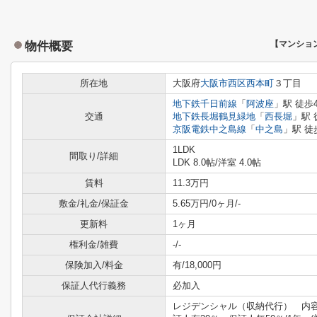
物件概要
【マンショ
所在地
大阪府
大阪市西区
西本町
３丁目
地下鉄千日前線
「
阿波座
」駅 徒歩
交通
地下鉄長堀鶴見緑地
「
西長堀
」駅 
京阪電鉄中之島線
「
中之島
」駅 徒
1LDK
間取り/詳細
LDK 8.0帖
/
洋室 4.0帖
賃料
11.3万円
敷金/礼金/保証金
5.65万円/0ヶ月/-
更新料
1ヶ月
権利金/雑費
-/-
保険加入/料金
有/18,000円
保証人代行義務
必加入
レジデンシャル（収納代行） 内