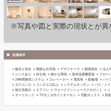
※写真や図と実際の現状とが異
設備条件
陽当り良好
閑静な住宅地
デザイナーズ
眺望良好
法人
シンクあり
好立地
静かな環境
室内洗濯機置場
フロー
24時間換気システム
エレベーター
電気有
駐輪場
バイ
ガスコンロ
コンロ２口以上
システムキッチン
バス・トイ
独立洗面台
エアコン
ウォークインシューズクロゼット
シ
オートロック
TVモニタ付インターホン
宅配ボックス
防