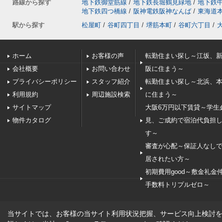
路線から探す
地下鉄御堂筋線
/
地下鉄長堀鶴見緑地
/
地下鉄
地下鉄四つ橋線
/
阪神電鉄阪神なんば
/
東海道
駅から探す
松屋町
/
谷町四丁目
/
堺筋本町
/
谷町六丁目
/
ホーム
お客様の声
転勤住まい探し～江坂、
会社概要
お問い合わせ
阪に住まう～
プライバシーポリシー
スタッフ紹介
転勤住まい探し～北浜、
利用規約
周辺施設検索
に住まう～
サイトマップ
大阪6万円以下賃貸～学生
物件カタログ
見、ご成約で宿泊代負担
す～
審査が心配～保証人なし
居されたい方～
初期費用good～敷金礼金
手数料トリプルゼロ～
当サイトでは、お客様の当サイト利用状況把握、サービス向上検討を目