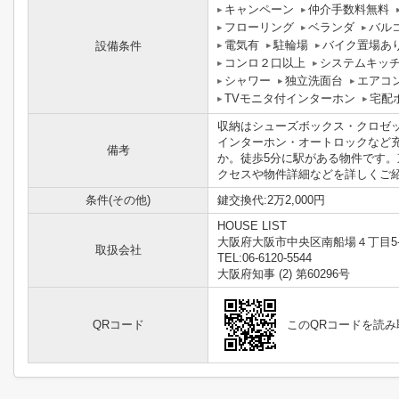
キャンペーン
仲介手数料無料
フローリング
ベランダ
バル
電気有
駐輪場
バイク置場あ
設備条件
コンロ２口以上
システムキッ
シャワー
独立洗面台
エアコ
TVモニタ付インターホン
宅配
収納はシューズボックス・クロゼ
インターホン・オートロックなど
備考
か。徒歩5分に駅がある物件です
クセスや物件詳細などを詳しくご紹介
条件(その他)
鍵交換代:2万2,000円
HOUSE LIST
大阪府大阪市中央区南船場４丁目5-
取扱会社
TEL:06-6120-5544
大阪府知事 (2) 第60296号
QRコード
このQRコードを読