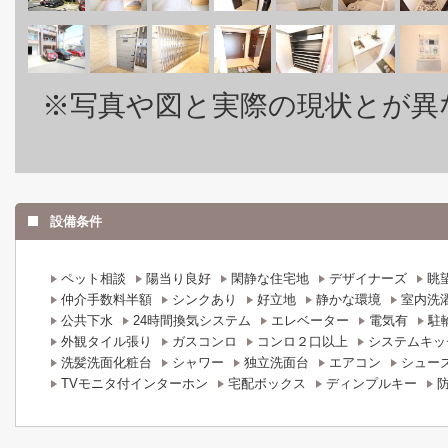
※写真や図と実際の現状とが異
設備条件
ペット相談
陽当り良好
閑静な住宅地
デザイナーズ
眺
仲介手数料半額
シンクあり
好立地
静かな環境
室内洗
公共下水
24時間換気システム
エレベーター
電気有
駐
外観タイル張り
ガスコンロ
コンロ２口以上
システムキッ
洗髪洗面化粧台
シャワー
独立洗面台
エアコン
シュー
TVモニタ付インターホン
宅配ボックス
ディンプルキー