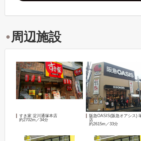
周辺施設
すき家 淀川通塚本店
阪急OASIS(阪急オアシス) 
約2702m／34分
店
約2615m／33分