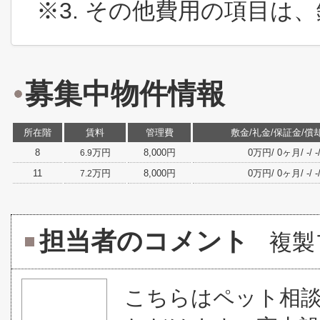
※3. その他費用の項目は
募集中物件情報
所在階
賃料
管理費
敷金/礼金/保証金/償
8
万円
8,000円
0万円/ 0ヶ月/ -/ -/
6.9
11
万円
8,000円
0万円/ 0ヶ月/ -/ -/
7.2
担当者のコメント
複製
こちらはペット相