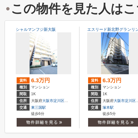
この物件を見た人はこ
シャルマンフジ新大阪
エスリード新北野グランリ
6.3万円
6.3万円
賃料
賃料
種別
マンション
種別
マンション
間取
1K
間取
1K
住所
大阪府
大阪市淀川区
東三国
４丁目
住所
大阪府
大阪市淀川区
交通
東三国駅
交通
塚本駅
徒歩6分
徒歩5分