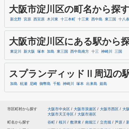
大阪市淀川区の町名から探
新北野
宮原
西宮原
木川東
十三本町
十三東
西中島
東三国
十八
大阪市淀川区にある駅から
東淀川
新大阪
塚本
加島
東三国
西中島南方
十三
神崎川
三国
スプランディッドⅡ周辺の
加島
杭瀬
尼崎
御幣島
千船
神崎川
塚本
出来島
姫島
市区町村から探す
大阪市中央区
/
大阪市浪速区
/
大阪市西区
/
大
大阪市天王寺区
/
大阪市港区
町名から探す
谷町
/
桜川
/
敷津東
/
南堀江
/
立売堀
/
芦原
/