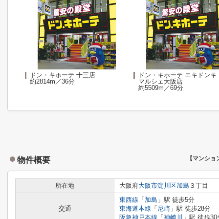
ドン・キホーテ 十三店
ドン・キホーテ エキドンキ
約2814m／36分
マルシェ大阪店
約5509m／69分
物件概要
【マンショ
所在地
大阪府
大阪市淀川区
加島
３丁目
東西線
「
加島
」駅 徒歩5分
交通
東海道本線
「
尼崎
」駅 徒歩28分
阪急神戸本線
「
神崎川
」駅 徒歩30