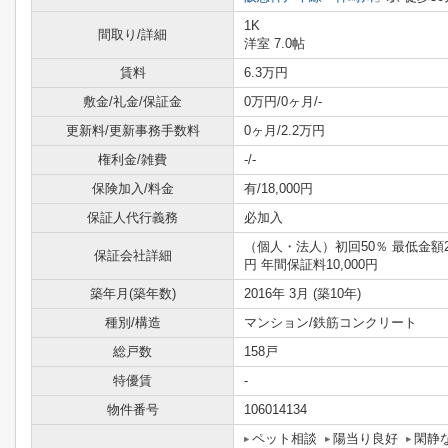
1K
間取り/詳細
洋室 7.0帖
賃料
6.3万円
敷金/礼金/保証金
0万円/0ヶ月/-
更新料/更新事務手数料
0ヶ月/2.2万円
権利金/雑費
-/-
保険加入/料金
有/18,000円
保証人代行義務
必加入
（個人・法人）初回50％ 最低金額25
保証会社詳細
円 年間保証料10,000円
築年月(築年数)
2016年 3月 (築10年)
種別/構造
マンション/鉄筋コンクリート
総戸数
158戸
特優賃
-
物件番号
106014134
ペット相談
陽当り良好
閑静