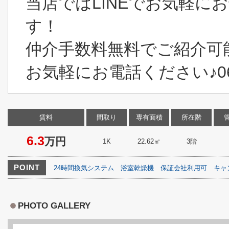
当店ではLINEでお気軽に
す！
仲介手数料無料でご紹介可
お気軽にお電話ください♪06-6
賃料
間取り
専有面積
所在階
6.3
万円
1K
22.62㎡
3階
POINT
24時間換気システム
浴室乾燥機
保証会社利用可
キャ
PHOTO GALLERY