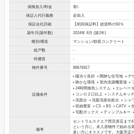
保険加入/料金
有/-
保証人代行義務
必加入
保証会社詳細
【初回保証料】総賃料の50％
築年月(築年数)
2024年 8月 (築2年)
種別/構造
マンション/鉄筋コンクリート
総戸数
-
特優賃
-
物件番号
88676917
陽当り良好
閑静な住宅地
デ
静かな環境
室内洗濯機置場
24時間換気システム
エレベー
コンロ２口以上
システムキッ
設備条件
洗面台
洗髪洗面化粧台
シャ
収納豊富
CS
BS
CATV
宅配ボックス
ディンプルキー
セントラルスクエア西宮原店まで4
という方に。未入居物件で始める
備考
多い方にオススメです。大阪市淀