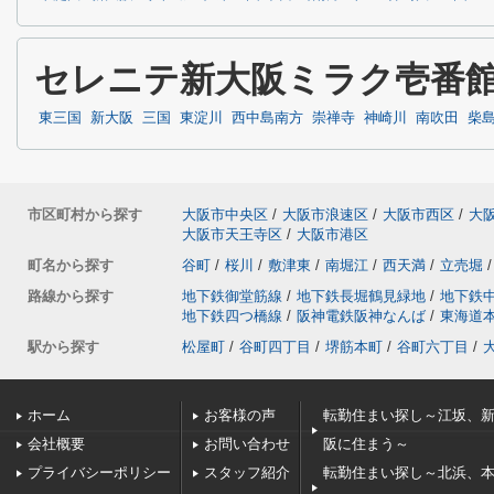
セレニテ新大阪ミラク壱番
東三国
新大阪
三国
東淀川
西中島南方
崇禅寺
神崎川
南吹田
柴
市区町村から探す
大阪市中央区
/
大阪市浪速区
/
大阪市西区
/
大
大阪市天王寺区
/
大阪市港区
町名から探す
谷町
/
桜川
/
敷津東
/
南堀江
/
西天満
/
立売堀
/
路線から探す
地下鉄御堂筋線
/
地下鉄長堀鶴見緑地
/
地下鉄
地下鉄四つ橋線
/
阪神電鉄阪神なんば
/
東海道
駅から探す
松屋町
/
谷町四丁目
/
堺筋本町
/
谷町六丁目
/
ホーム
お客様の声
転勤住まい探し～江坂、
会社概要
お問い合わせ
阪に住まう～
プライバシーポリシー
スタッフ紹介
転勤住まい探し～北浜、