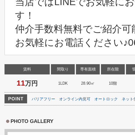
当店ではLINEでお気軽に
す！
仲介手数料無料でご紹介可
お気軽にお電話ください♪06-6
賃料
間取り
専有面積
所在階
11
万円
1LDK
28.90㎡
10階
POINT
バリアフリー
オンライン内見可
オートロック
ネット
PHOTO GALLERY