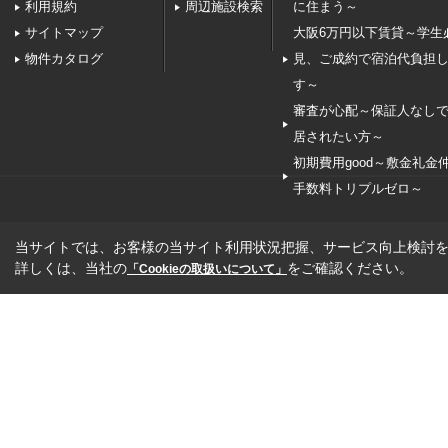
利用規約
周辺施設検索
に住まう～
サイトマップ
大阪6万円以下賃貸～学生
物件カタログ
見、ご成約で宿泊代負担
す～
審査が心配～保証人なし
居されたい方～
初期費用good～敷金礼金
手数料トリプルゼロ～
当サイトでは、お客様の当サイト利用状況把握、サービス向上検討を目
詳しくは、当社の
をご確認ください。
「Cookieの取扱いについて」