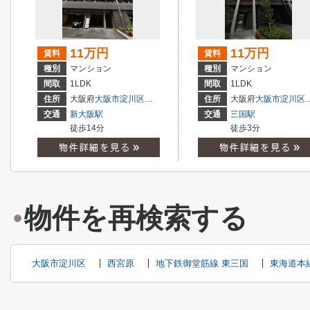
11万円
11万円
賃料
賃料
種別
マンション
種別
マンション
間取
1LDK
間取
1LDK
住所
大阪府
大阪市淀川区
西宮原
１丁目
住所
大阪府
大阪市淀川区
交通
新大阪駅
交通
三国駅
徒歩14分
徒歩3分
物件を再検索する
大阪市淀川区
西宮原
地下鉄御堂筋線 東三国
東海道本