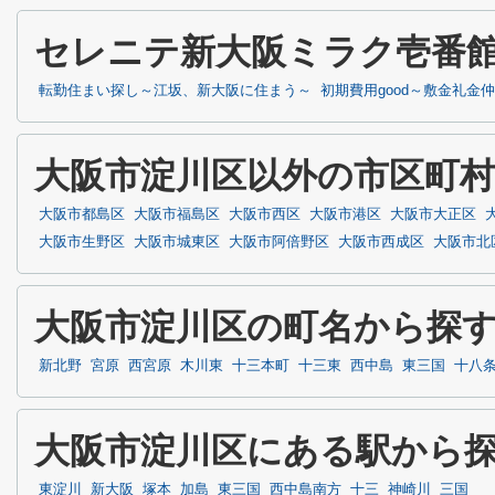
セレニテ新大阪ミラク壱番
転勤住まい探し～江坂、新大阪に住まう～
初期費用good～敷金礼金
大阪市淀川区以外の市区町
大阪市都島区
大阪市福島区
大阪市西区
大阪市港区
大阪市大正区
大阪市生野区
大阪市城東区
大阪市阿倍野区
大阪市西成区
大阪市北
大阪市淀川区の町名から探
新北野
宮原
西宮原
木川東
十三本町
十三東
西中島
東三国
十八
大阪市淀川区にある駅から
東淀川
新大阪
塚本
加島
東三国
西中島南方
十三
神崎川
三国