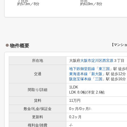
丁目店
目店
約573m／8分
約619m／8分
物件概要
【マンシ
所在地
大阪府
大阪市淀川区
西宮原
３丁目
地下鉄御堂筋線
「
東三国
」駅 徒歩
交通
東海道本線
「
新大阪
」駅 徒歩12分
阪急宝塚本線
「
三国
」駅 徒歩16分
1LDK
間取り/詳細
LDK 8.0帖
/
洋室 2.6帖
賃料
11万円
敷金/礼金/保証金
0ヶ月/0ヶ月/-
更新料
0.2ヶ月
権利金/雑費
-/-