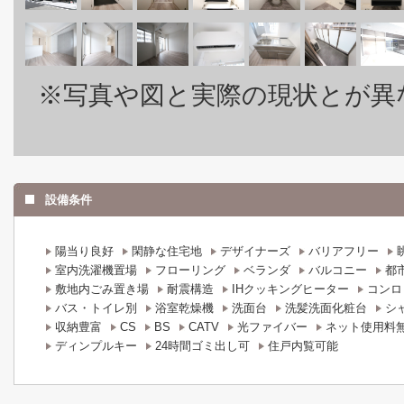
※写真や図と実際の現状とが異
設備条件
陽当り良好
閑静な住宅地
デザイナーズ
バリアフリー
室内洗濯機置場
フローリング
ベランダ
バルコニー
都
敷地内ごみ置き場
耐震構造
IHクッキングヒーター
コンロ
バス・トイレ別
浴室乾燥機
洗面台
洗髪洗面化粧台
シ
収納豊富
CS
BS
CATV
光ファイバー
ネット使用料
ディンプルキー
24時間ゴミ出し可
住戸内覧可能