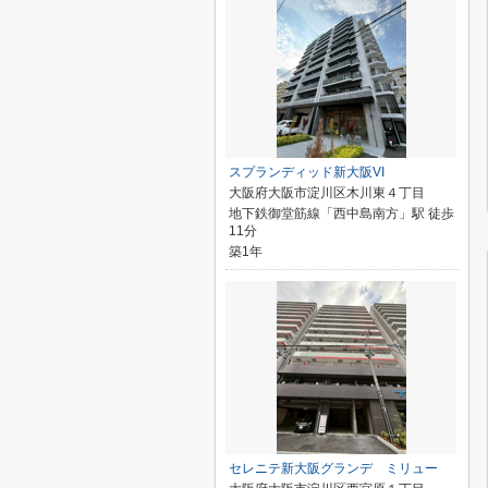
スプランディッド新大阪VI
大阪府大阪市淀川区木川東４丁目
地下鉄御堂筋線「西中島南方」駅 徒歩
11分
築1年
セレニテ新大阪グランデ ミリュー