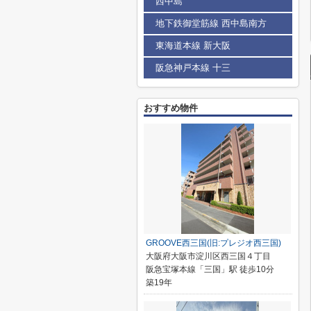
西中島
地下鉄御堂筋線 西中島南方
東海道本線 新大阪
阪急神戸本線 十三
おすすめ物件
GROOVE西三国(旧:プレジオ西三国)
大阪府大阪市淀川区西三国４丁目
阪急宝塚本線「三国」駅 徒歩10分
築19年