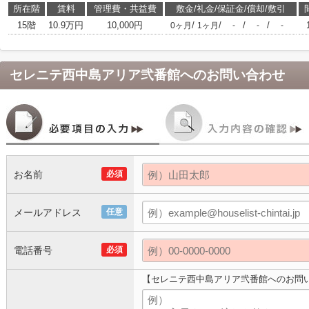
所在階
賃料
管理費・共益費
敷金/礼金/保証金/償却/敷引
15階
10.9万円
10,000円
/
/
/
/
0ヶ月
1ヶ月
-
-
-
セレニテ西中島アリア弐番館
へのお問い合わせ
お名前
必須
メールアドレス
任意
電話番号
必須
【セレニテ西中島アリア弐番館へのお問