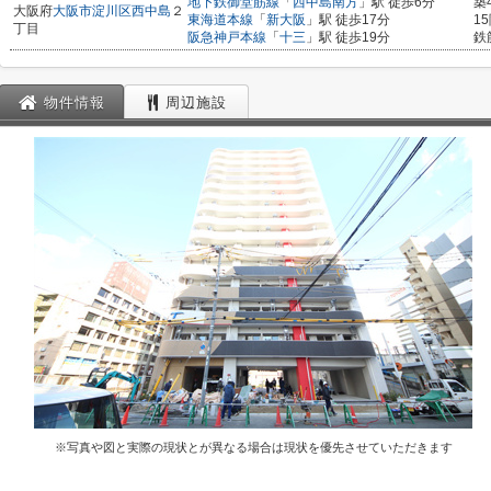
地下鉄御堂筋線
「
西中島南方
」駅 徒歩6分
築
大阪府
大阪市淀川区
西中島
２
東海道本線
「
新大阪
」駅 徒歩17分
1
丁目
阪急神戸本線
「
十三
」駅 徒歩19分
鉄
物件情報
周辺施設
※写真や図と実際の現状とが異なる場合は現状を優先させていただきます