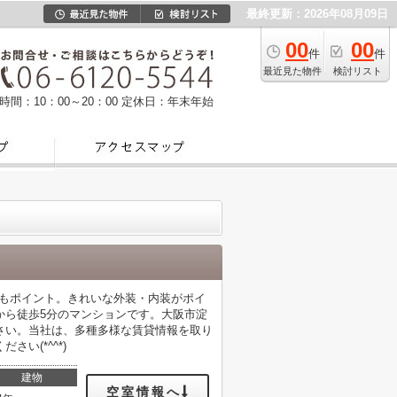
最終更新：2026年08月09日
00
00
件
件
最近見た物件
検討リスト
時間：10：00～20：00
定休日：年末年始
のもポイント。きれいな外装・内装がポイ
から徒歩5分のマンションです。大阪市淀
さい。当社は、多種多様な賃貸情報を取り
い(*^^*)
建物
空室情報へ