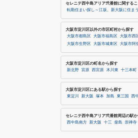
セレニテ西中島アリア弐番館に関するこ
転勤住まい探し～江坂、新大阪に住ま
大阪市淀川区以外の市区町村から探す
大阪市都島区
大阪市福島区
大阪市西
大阪市生野区
大阪市城東区
大阪市阿
大阪市淀川区の町名から探す
新北野
宮原
西宮原
木川東
十三本町
大阪市淀川区にある駅から探す
東淀川
新大阪
塚本
加島
東三国
西
セレニテ西中島アリア弐番館周辺の駅か
西中島南方
新大阪
十三
柴島
崇禅寺