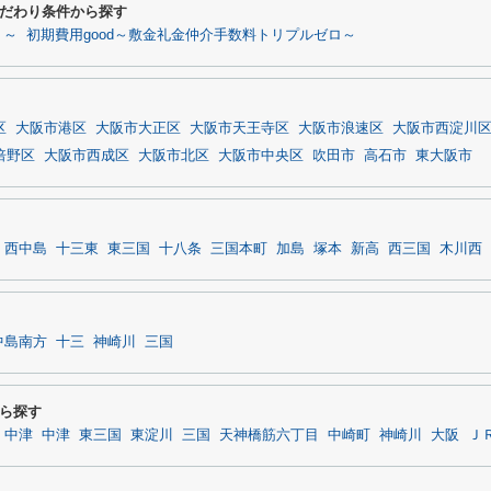
だわり条件から探す
う～
初期費用good～敷金礼金仲介手数料トリプルゼロ～
区
大阪市港区
大阪市大正区
大阪市天王寺区
大阪市浪速区
大阪市西淀川
倍野区
大阪市西成区
大阪市北区
大阪市中央区
吹田市
高石市
東大阪市
西中島
十三東
東三国
十八条
三国本町
加島
塚本
新高
西三国
木川西
中島南方
十三
神崎川
三国
ら探す
中津
中津
東三国
東淀川
三国
天神橋筋六丁目
中崎町
神崎川
大阪
Ｊ