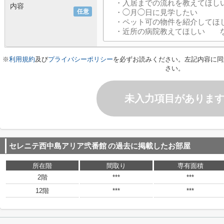
内容
任意
※
利用規約
及び
プライバシーポリシー
を必ずお読みください。左記内容に同
さい。
未入力項目がありま
セレニテ西中島アリア弐番館
の過去に掲載したお部屋
所在階
間取り
専有面積
2階
***
***
12階
***
***