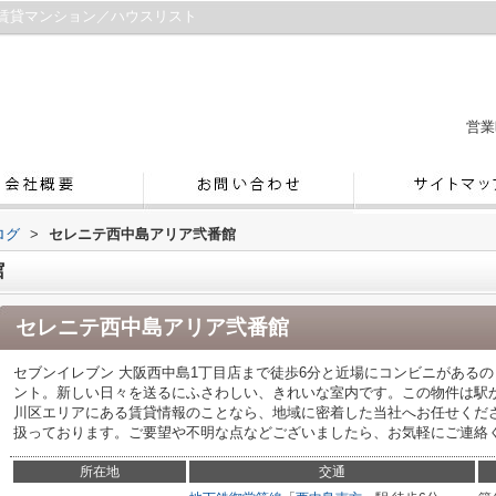
賃貸マンション／ハウスリスト
営業
ログ
>
セレニテ西中島アリア弐番館
館
セレニテ西中島アリア弐番館
セブンイレブン 大阪西中島1丁目店まで徒歩6分と近場にコンビニがある
ント。新しい日々を送るにふさわしい、きれいな室内です。この物件は駅
川区エリアにある賃貸情報のことなら、地域に密着した当社へお任せくだ
扱っております。ご要望や不明な点などございましたら、お気軽にご連絡くださ
所在地
交通