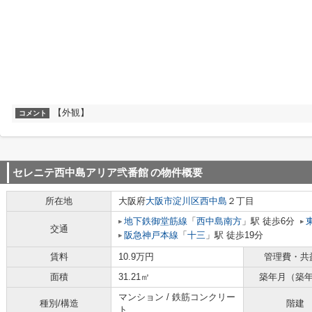
【外観】
コメント
セレニテ西中島アリア弐番館
の物件概要
所在地
大阪府
大阪市淀川区
西中島
２丁目
地下鉄御堂筋線
「
西中島南方
」駅 徒歩6分
交通
阪急神戸本線
「
十三
」駅 徒歩19分
賃料
10.9万円
管理費・共
面積
31.21㎡
築年月（築
マンション / 鉄筋コンクリー
種別/構造
階建
ト