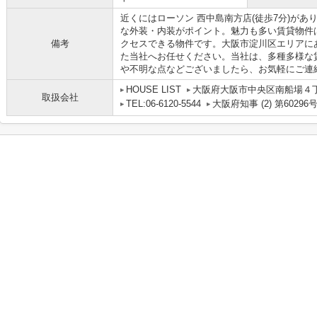
近くにはローソン 西中島南方店(徒歩7分)が
な外装・内装がポイント。魅力も多い賃貸物件
備考
クセスできる物件です。大阪市淀川区エリアに
た当社へお任せください。当社は、多種多様な
や不明な点などございましたら、お気軽にご連絡く
HOUSE LIST
大阪府大阪市中央区南船場４丁目
取扱会社
TEL:06-6120-5544
大阪府知事 (2) 第60296