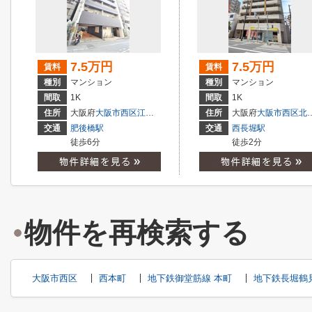
7.5万円
7.5万円
賃料
賃料
種別
マンション
種別
マンション
間取
1K
間取
1K
住所
大阪府
大阪市西区
江戸堀
１丁目
住所
大阪府
大阪市西区
北堀江
交通
肥後橋駅
交通
西長堀駅
徒歩6分
徒歩2分
物件を再検索する
大阪市西区
西本町
地下鉄御堂筋線 本町
地下鉄長堀鶴