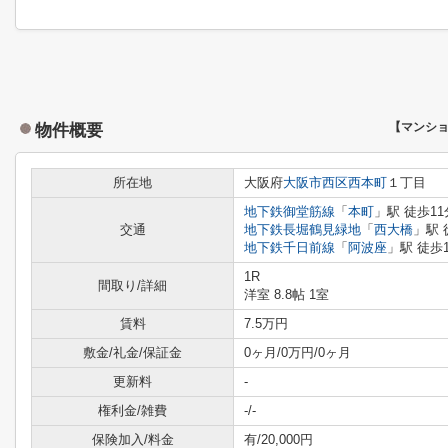
物件概要
【マンシ
所在地
大阪府
大阪市西区
西本町
１丁目
地下鉄御堂筋線
「
本町
」駅 徒歩11
交通
地下鉄長堀鶴見緑地
「
西大橋
」駅 
地下鉄千日前線
「
阿波座
」駅 徒歩
1R
間取り/詳細
洋室 8.8帖 1室
賃料
7.5万円
敷金/礼金/保証金
0ヶ月/0万円/0ヶ月
更新料
-
権利金/雑費
-/-
保険加入/料金
有/20,000円