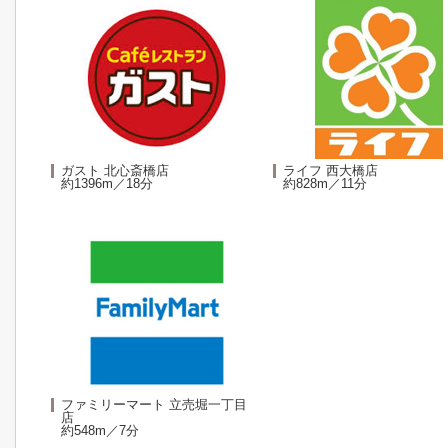
ガスト 北心斎橋店
ライフ 西大橋店
約1396m／18分
約828m／11分
ファミリーマート 立売堀一丁目
店
約548m／7分