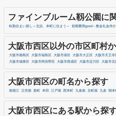
ファインブルーム靱公園に
転勤住まい探し～北浜、本町に住まう～
初期費用good～敷金礼金仲
大阪市西区以外の市区町村
大阪市都島区
大阪市福島区
大阪市港区
大阪市大正区
大阪市天王寺
大阪市城東区
大阪市阿倍野区
大阪市西成区
大阪市淀川区
大阪市北
大阪市西区の町名から探す
南堀江
立売堀
新町
本田
江戸堀
西本町
九条南
京町堀
九条
靱本
大阪市西区にある駅から探