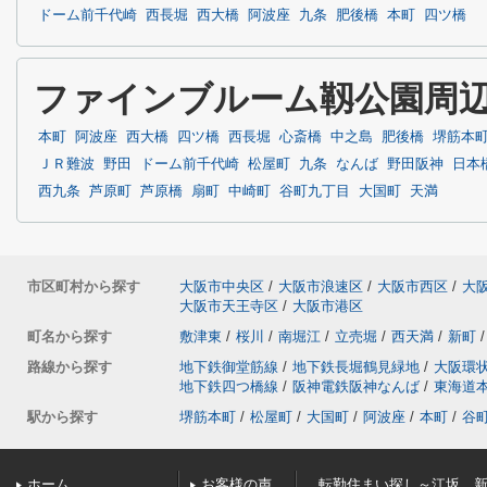
ドーム前千代崎
西長堀
西大橋
阿波座
九条
肥後橋
本町
四ツ橋
ファインブルーム靱公園周
本町
阿波座
西大橋
四ツ橋
西長堀
心斎橋
中之島
肥後橋
堺筋本
ＪＲ難波
野田
ドーム前千代崎
松屋町
九条
なんば
野田阪神
日本
西九条
芦原町
芦原橋
扇町
中崎町
谷町九丁目
大国町
天満
市区町村から探す
大阪市中央区
/
大阪市浪速区
/
大阪市西区
/
大
大阪市天王寺区
/
大阪市港区
町名から探す
敷津東
/
桜川
/
南堀江
/
立売堀
/
西天満
/
新町
/
路線から探す
地下鉄御堂筋線
/
地下鉄長堀鶴見緑地
/
大阪環
地下鉄四つ橋線
/
阪神電鉄阪神なんば
/
東海道
駅から探す
堺筋本町
/
松屋町
/
大国町
/
阿波座
/
本町
/
谷
ホーム
お客様の声
転勤住まい探し～江坂、