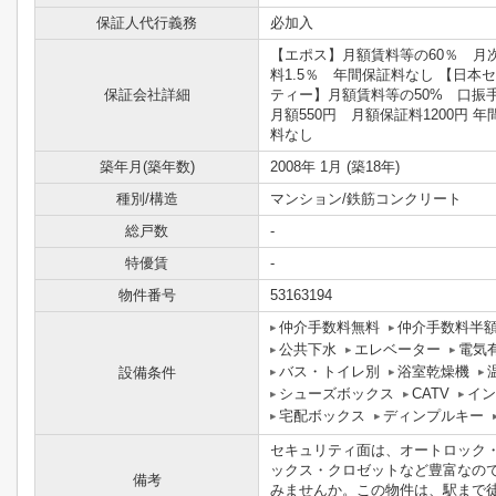
保証人代行義務
必加入
【エポス】月額賃料等の60％ 月
料1.5％ 年間保証料なし 【日本
保証会社詳細
ティー】月額賃料等の50% 口振
月額550円 月額保証料1200円 年
料なし
築年月(築年数)
2008年 1月 (築18年)
種別/構造
マンション/鉄筋コンクリート
総戸数
-
特優賃
-
物件番号
53163194
仲介手数料無料
仲介手数料半
公共下水
エレベーター
電気
バス・トイレ別
浴室乾燥機
設備条件
シューズボックス
CATV
イン
宅配ボックス
ディンプルキー
セキュリティ面は、オートロック
ックス・クロゼットなど豊富なの
備考
みませんか。この物件は、駅まで