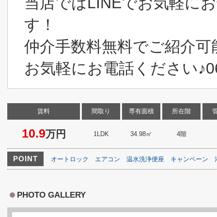
当店ではLINEでお気軽に
す！
仲介手数料無料でご紹介可
お気軽にお電話ください♪06-6
賃料
間取り
専有面積
所在階
10.9
万円
1LDK
34.98㎡
4階
POINT
オートロック
エアコン
温水洗浄便座
キャンペーン
PHOTO GALLERY