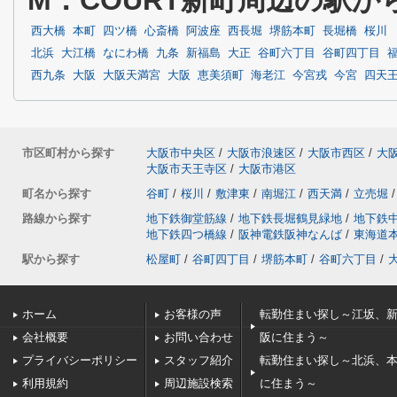
M：COURT新町周辺の駅か
西大橋
本町
四ツ橋
心斎橋
阿波座
西長堀
堺筋本町
長堀橋
桜川
北浜
大江橋
なにわ橋
九条
新福島
大正
谷町六丁目
谷町四丁目
西九条
大阪
大阪天満宮
大阪
恵美須町
海老江
今宮戎
今宮
四天
市区町村から探す
大阪市中央区
/
大阪市浪速区
/
大阪市西区
/
大
大阪市天王寺区
/
大阪市港区
町名から探す
谷町
/
桜川
/
敷津東
/
南堀江
/
西天満
/
立売堀
/
路線から探す
地下鉄御堂筋線
/
地下鉄長堀鶴見緑地
/
地下鉄
地下鉄四つ橋線
/
阪神電鉄阪神なんば
/
東海道
駅から探す
松屋町
/
谷町四丁目
/
堺筋本町
/
谷町六丁目
/
ホーム
お客様の声
転勤住まい探し～江坂、
会社概要
お問い合わせ
阪に住まう～
プライバシーポリシー
スタッフ紹介
転勤住まい探し～北浜、
利用規約
周辺施設検索
に住まう～