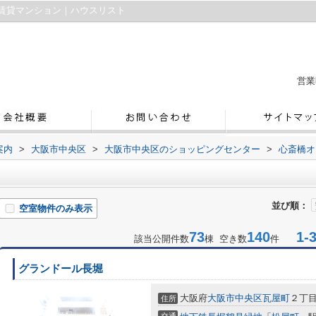
賃貸マンション｜ハウスリスト
営業
案内
>
大阪市中央区
>
大阪市中央区のショッピングセンター
>
心斎橋オ
並び順：
空室物件のみ表示
73
140
1-3
該当公開件数
棟 空き数
件
グランドール長堀
大阪府
大阪市中央区
瓦屋町
２丁
住所