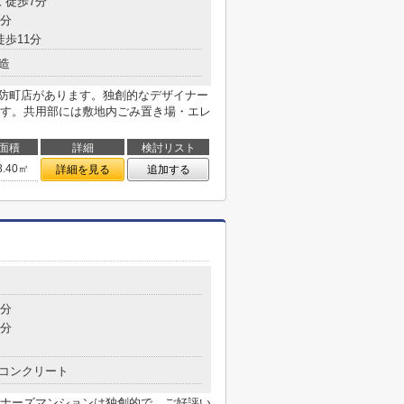
 徒歩7分
9分
徒歩11分
造
周防町店があります。独創的なデザイナー
す。共用部には敷地内ごみ置き場・エレ
面積
詳細
検討リスト
8.40㎡
詳細を見る
追加する
4分
9分
コンクリート
ナーズマンションは独創的で、ご好評い