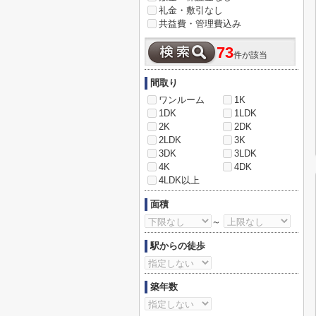
礼金・敷引なし
共益費・管理費込み
73
件が該当
間取り
ワンルーム
1K
1DK
1LDK
2K
2DK
2LDK
3K
3DK
3LDK
4K
4DK
4LDK以上
面積
～
駅からの徒歩
築年数