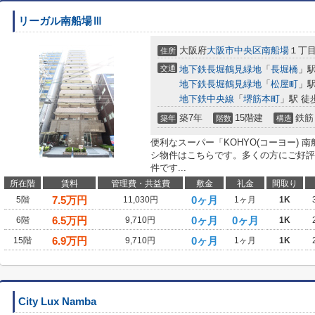
リーガル南船場Ⅲ
大阪府
大阪市中央区
南船場
１丁
住所
交通
地下鉄長堀鶴見緑地
「
長堀橋
」駅
地下鉄長堀鶴見緑地
「
松屋町
」駅
地下鉄中央線
「
堺筋本町
」駅 徒
築7年
15階建
鉄筋
築年
階数
構造
便利なスーパー「KOHYO(コーヨー) 
シ物件はこちらです。多くの方にご好評
件です...
所在階
賃料
管理費・共益費
敷金
礼金
間取り
7.5
万円
0ヶ月
5階
11,030円
1ヶ月
1K
6.5
万円
0ヶ月
0ヶ月
6階
9,710円
1K
6.9
万円
0ヶ月
15階
9,710円
1ヶ月
1K
City Lux Namba