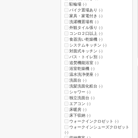
駐輪場
(-)
バイク置場あり
(-)
家具・家電付き
(-)
洗濯機置場有
(-)
外観タイル張り
(-)
コンロ２口以上
(-)
食器洗い乾燥機
(-)
システムキッチン
(-)
対面式キッチン
(-)
バス・トイレ別
(-)
追焚機能浴室
(-)
浴室乾燥機
(-)
温水洗浄便座
(-)
洗面台
(-)
洗髪洗面化粧台
(-)
シャワー
(-)
独立洗面台
(-)
エアコン
(-)
床暖房
(-)
床下収納
(-)
ウォークインクロゼット
(-)
ウォークインシューズクロゼット
(-)
収納豊富