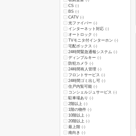
(-)
CS
(-)
BS
(-)
CATV
(-)
光ファイバー
(-)
インターネット対応
(-)
オートロック
(-)
TVモニタ付インターホン
(-)
宅配ボックス
(-)
24時間緊急通報システム
(-)
ディンプルキー
(-)
防犯カメラ
(-)
24時間有人管理
(-)
フロントサービス
(-)
24時間ゴミ出し可
(-)
住戸内覧可能
(-)
コンシェルジュサービス
(-)
駐車場あり
(-)
2階以上
(-)
1階の物件
(-)
10階以上
(-)
20階以上
(-)
最上階
(-)
南向き
(-)