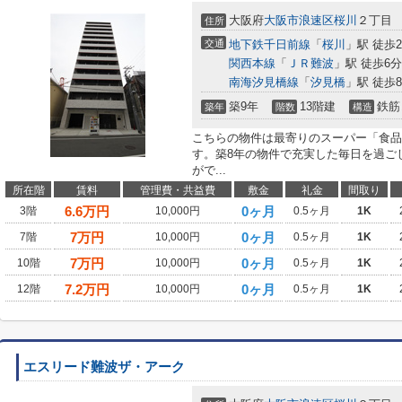
大阪府
大阪市浪速区
桜川
２丁目
住所
交通
地下鉄千日前線
「
桜川
」駅 徒歩
関西本線
「
ＪＲ難波
」駅 徒歩6分
南海汐見橋線
「
汐見橋
」駅 徒歩
築9年
13階建
鉄筋
築年
階数
構造
こちらの物件は最寄りのスーパー「食品館
す。築8年の物件で充実した毎日を過ご
がで...
所在階
賃料
管理費・共益費
敷金
礼金
間取り
6.6
万円
0ヶ月
3階
10,000円
0.5ヶ月
1K
7
万円
0ヶ月
7階
10,000円
0.5ヶ月
1K
7
万円
0ヶ月
10階
10,000円
0.5ヶ月
1K
7.2
万円
0ヶ月
12階
10,000円
0.5ヶ月
1K
エスリード難波ザ・アーク