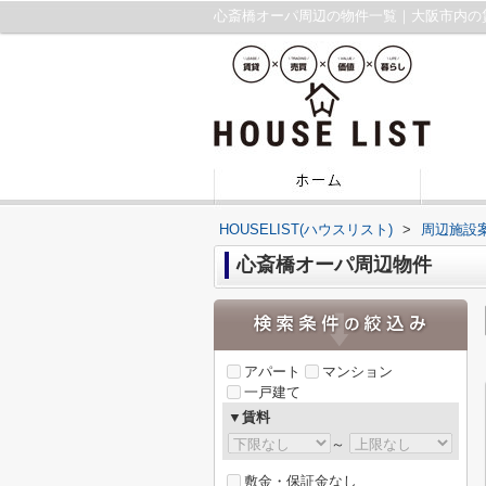
心斎橋オーパ周辺の物件一覧｜大阪市内の
HOUSELIST(ハウスリスト)
>
周辺施設
心斎橋オーパ周辺物件
アパート
マンション
一戸建て
▼賃料
～
敷金・保証金なし