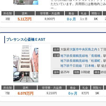
ただいています。共用部には敷地内ごみ
ー...
所在階
賃料
管理費・共益費
敷金
礼金
間取り
5.11
万円
0ヶ月
3階
8,900円
1ヶ月
1K
プレサンス心斎橋ＥAST
大阪府
大阪市中央区
島之内
１丁
住所
交通
地下鉄長堀鶴見緑地
「
長堀橋
」駅
地下鉄長堀鶴見緑地
「
松屋町
」駅
地下鉄千日前線
「
日本橋
」駅 徒
築25年
10階建
鉄
築年
階数
構造
所在階
賃料
管理費・共益費
敷金
礼金
間取り
6.079
万円
0ヶ月
7階
9,210円
8万円
1K