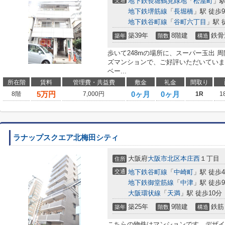
交通
地下鉄長堀鶴見緑地
「
松屋町
」駅
地下鉄堺筋線
「
長堀橋
」駅 徒歩
地下鉄谷町線
「
谷町六丁目
」駅 
築39年
8階建
鉄骨
築年
階数
構造
歩いて248mの場所に、スーパー玉出 
ズマンションで、ご好評いただいていま
ベー...
所在階
賃料
管理費・共益費
敷金
礼金
間取り
5
万円
0ヶ月
0ヶ月
8階
7,000円
1R
1
ラナップスクエア北梅田シティ
大阪府
大阪市北区
本庄西
１丁目
住所
交通
地下鉄谷町線
「
中崎町
」駅 徒歩
地下鉄御堂筋線
「
中津
」駅 徒歩
大阪環状線
「
天満
」駅 徒歩10分
築25年
9階建
鉄筋
築年
階数
構造
こちらの物件はマンションです。デザイ