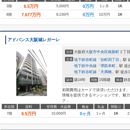
6.5
万円
0万円
3階
5,000円
1ヶ月
1K
7.677
万円
0万円
8階
8,230円
10万円
1K
アドバンス大阪城レガーレ
大阪府
大阪市中央区
南新町
２丁
住所
交通
地下鉄谷町線
「
谷町四丁目
」駅 
地下鉄中央線
「
堺筋本町
」駅 徒
地下鉄谷町線
「
天満橋
」駅 徒歩1
築14年
15階建
鉄
築年
階数
構造
初期費用はカードで決済いただけます。
情報を提供できるマンションです。魅力
ク...
所在階
賃料
管理費・共益費
敷金
礼金
間取り
6.5
万円
0ヶ月
7階
10,000円
1ヶ月
1K
2