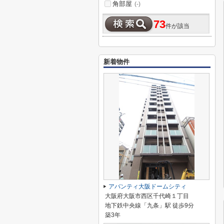
角部屋
(-)
73
件が該当
新着物件
アバンティ大阪ドームシティ
大阪府大阪市西区千代崎１丁目
地下鉄中央線「九条」駅 徒歩9分
築3年