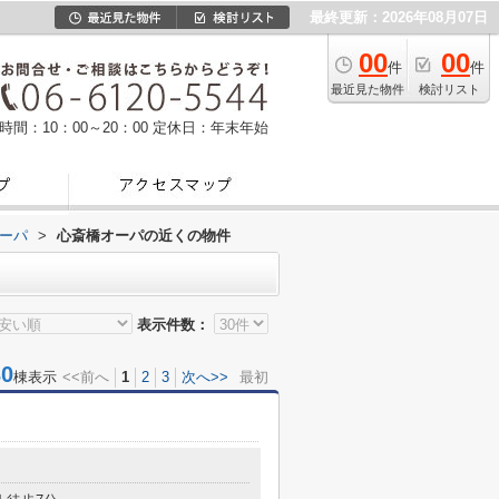
最終更新：2026年08月07日
00
00
件
件
最近見た物件
検討リスト
時間：10：00～20：00
定休日：年末年始
ーパ
>
心斎橋オーパの近くの物件
表示件数：
0
棟表示
<<前へ
1
2
3
次へ>>
最初
目