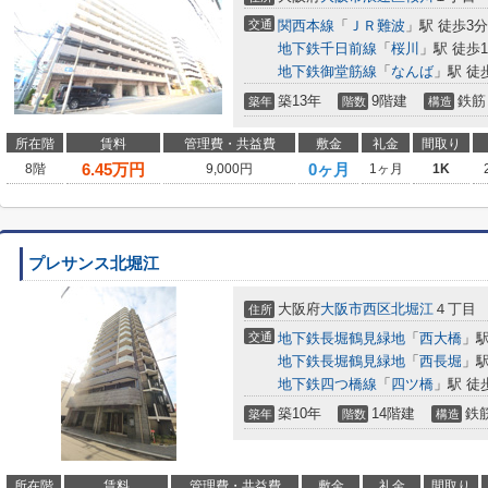
交通
関西本線
「
ＪＲ難波
」駅 徒歩3分
地下鉄千日前線
「
桜川
」駅 徒歩1
地下鉄御堂筋線
「
なんば
」駅 徒
築13年
9階建
鉄筋
築年
階数
構造
所在階
賃料
管理費・共益費
敷金
礼金
間取り
6.45
万円
0ヶ月
8階
9,000円
1ヶ月
1K
プレサンス北堀江
大阪府
大阪市西区
北堀江
４丁目
住所
交通
地下鉄長堀鶴見緑地
「
西大橋
」駅
地下鉄長堀鶴見緑地
「
西長堀
」駅
地下鉄四つ橋線
「
四ツ橋
」駅 徒
築10年
14階建
鉄
築年
階数
構造
所在階
賃料
管理費・共益費
敷金
礼金
間取り