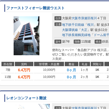
ファーストフィオーレ難波ウエスト
大阪府
大阪市浪速区
桜川
４丁目
住所
交通
地下鉄千日前線
「
桜川
」駅 徒歩
大阪環状線
「
大正
」駅 徒歩11分
地下鉄長堀鶴見緑地
「
ドーム前
築7年
11階建
鉄筋
築年
階数
構造
便利なスーパー「食品館アプロ 桜川店」
ぜひご覧いただきたい賃貸物件です。駅
ス良好...
所在階
賃料
管理費・共益費
敷金
礼金
間取り
6.4
万円
0ヶ月
7階
10,000円
1ヶ月
1K
2
6.4
万円
0ヶ月
11階
10,000円
2ヶ月
1K
2
レオンコンフォート難波
大阪府
大阪市浪速区
桜川
１丁目
住所