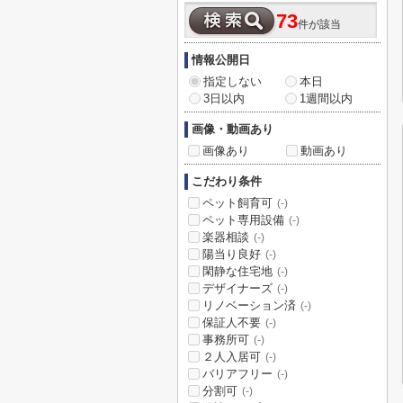
73
件が該当
情報公開日
指定しない
本日
3日以内
1週間以内
画像・動画あり
画像あり
動画あり
こだわり条件
ペット飼育可
(-)
ペット専用設備
(-)
楽器相談
(-)
陽当り良好
(-)
閑静な住宅地
(-)
デザイナーズ
(-)
リノベーション済
(-)
保証人不要
(-)
事務所可
(-)
２人入居可
(-)
バリアフリー
(-)
分割可
(-)