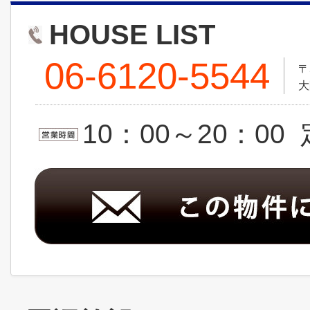
HOUSE LIST
06-6120-5544
〒
大
10：00～20：0