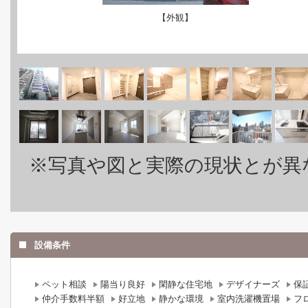
【外観】
※写真や図と実際の現状とが異
設備条件
ペット相談
陽当り良好
閑静な住宅地
デザイナーズ
保
仲介手数料半額
好立地
静かな環境
室内洗濯機置場
フ