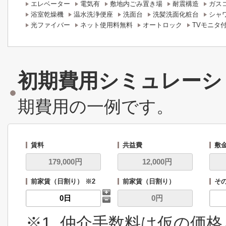
エレベーター
電気有
敷地内ごみ置き場
耐震構造
ガス
浴室乾燥機
温水洗浄便座
洗面台
洗髪洗面化粧台
シャ
光ファイバー
ネット使用料無料
オートロック
TVモニタ
初期費用シミュレーシ
期費用の一例です。
賃料
共益費
敷
前家賃（日割り） ※2
前家賃（日割り）
その
※1. 仲介手数料は仮の価