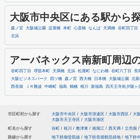
大阪市中央区にある駅から
森ノ宮
大阪城公園
淀屋橋
本町
心斎橋
なんば
天満橋
谷町四丁目
北浜
アーバネックス南新町周辺
谷町四丁目
堺筋本町
天満橋
北浜
松屋町
なにわ橋
谷町六丁目
長
大阪ビジネスパーク
四ツ橋
森ノ宮
西大橋
日本橋
大阪城公園
北新
西長堀
ＪＲ難波
中崎町
福島
鶴橋
桜川
新福島
四天王寺前夕陽ヶ
市区町村から探す
大阪市中央区
/
大阪市浪速区
/
大阪市西区
/
大
大阪市天王寺区
/
大阪市港区
町名から探す
谷町
/
桜川
/
敷津東
/
南堀江
/
西天満
/
立売堀
/
路線から探す
地下鉄御堂筋線
/
地下鉄長堀鶴見緑地
/
地下鉄