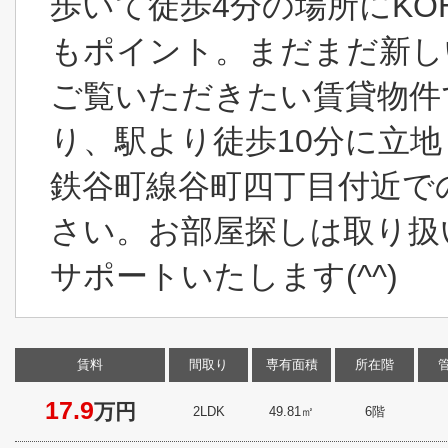
歩いて徒歩4分の場所にKOH
もポイント。まだまだ新し
ご覧いただきたい賃貸物件
り、駅より徒歩10分に立
鉄谷町線谷町四丁目付近で
さい。お部屋探しは取り扱
サポートいたします(^^)
賃料
間取り
専有面積
所在階
17.9
万円
2LDK
49.81㎡
6階