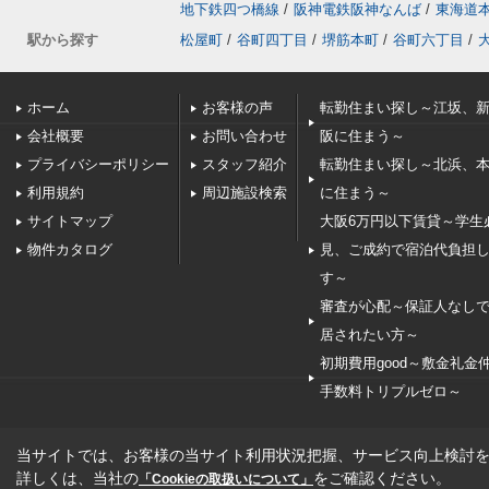
地下鉄四つ橋線
/
阪神電鉄阪神なんば
/
東海道
駅から探す
松屋町
/
谷町四丁目
/
堺筋本町
/
谷町六丁目
/
ホーム
お客様の声
転勤住まい探し～江坂、
会社概要
お問い合わせ
阪に住まう～
プライバシーポリシー
スタッフ紹介
転勤住まい探し～北浜、
利用規約
周辺施設検索
に住まう～
サイトマップ
大阪6万円以下賃貸～学生
物件カタログ
見、ご成約で宿泊代負担
す～
審査が心配～保証人なし
居されたい方～
初期費用good～敷金礼金
手数料トリプルゼロ～
当サイトでは、お客様の当サイト利用状況把握、サービス向上検討を目
詳しくは、当社の
をご確認ください。
「Cookieの取扱いについて」