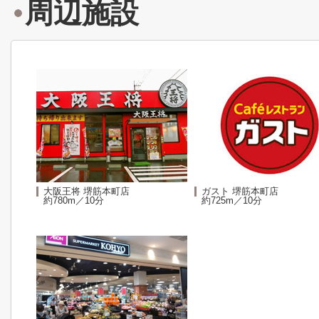
周辺施設
大阪王将 堺筋本町店
ガスト 堺筋本町店
約780m／10分
約725m／10分