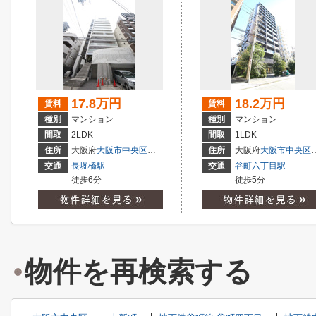
17.8万円
18.2万円
賃料
賃料
種別
マンション
種別
マンション
間取
2LDK
間取
1LDK
住所
大阪府
大阪市中央区
博労町
１丁目
住所
大阪府
大阪市中央区
交通
長堀橋駅
交通
谷町六丁目駅
徒歩6分
徒歩5分
物件を再検索する