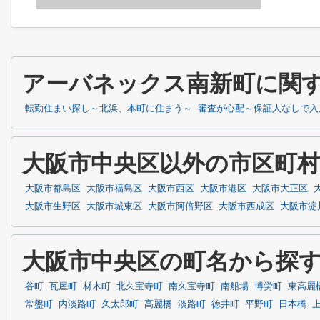
アーバネックス南新町に関
転勤住まい探し～北浜、本町に住まう～
審査が心配～保証人なしで入
大阪市中央区以外の市区町
大阪市都島区
大阪市福島区
大阪市西区
大阪市港区
大阪市大正区
大阪市生野区
大阪市城東区
大阪市阿倍野区
大阪市西成区
大阪市淀
大阪市中央区の町名から探
谷町
瓦屋町
材木町
北久宝寺町
南久宝寺町
南船場
博労町
東高麗
常盤町
内淡路町
久太郎町
高麗橋
淡路町
徳井町
平野町
日本橋