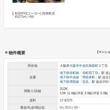
KOHYO(コーヨー) 内本町店
約271m／4分
物件概要
【マンシ
所在地
大阪府
大阪市中央区
南新町
２丁目
地下鉄谷町線
「
谷町四丁目
」駅 徒
交通
地下鉄中央線
「
堺筋本町
」駅 徒歩
地下鉄堺筋線
「
北浜
」駅 徒歩15分
2LDK
間取り/詳細
LDK 11.6帖
/
洋室 3.0帖
/
洋室 5.0帖
賃料
17.9万円
敷金/礼金/保証金
0ヶ月/1ヶ月/-