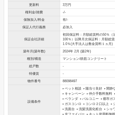
更新料
3万円
権利金/雑費
-/-
保険加入/料金
有/-
保証人代行義務
必加入
初回保証料：月額総賃料の50％（
保証会社詳細
100％）以降月次保証料：月額総
1.0％(大手法人は敷金賃料１ヵ月)
築年月(築年数)
2024年 2月 (築2年)
種別/構造
マンション/鉄筋コンクリート
総戸数
-
特優賃
-
物件番号
88098497
ペット相談
陽当り良好
閑静
キャンペーン
仲介手数料無料
ベランダ
バルコニー
都市ガ
設備条件
ガスコンロ
コンロ２口以上
洗面台
洗髪洗面化粧台
シャ
光ファイバー
ネット使用料無