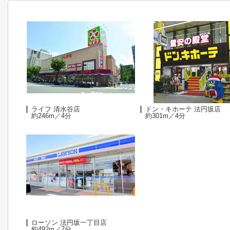
ライフ 清水谷店
ドン・キホーテ 法円坂店
約246m／4分
約301m／4分
ローソン 法円坂一丁目店
約492m／7分