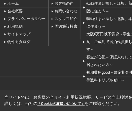
ホーム
お客様の声
転勤住まい探し～江坂、
会社概要
お問い合わせ
阪に住まう～
プライバシーポリシー
スタッフ紹介
転勤住まい探し～北浜、
利用規約
周辺施設検索
に住まう～
サイトマップ
大阪6万円以下賃貸～学生
物件カタログ
見、ご成約で宿泊代負担
す～
審査が心配～保証人なし
居されたい方～
初期費用good～敷金礼金
手数料トリプルゼロ～
当サイトでは、お客様の当サイト利用状況把握、サービス向上検討を目
詳しくは、当社の
をご確認ください。
「Cookieの取扱いについて」