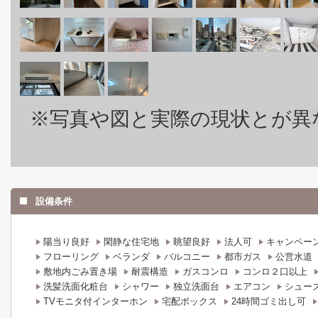
※写真や図と実際の現状とが異
設備条件
陽当り良好
閑静な住宅地
眺望良好
法人可
キャンペー
フローリング
ベランダ
バルコニー
都市ガス
公営水道
敷地内ごみ置き場
耐震構造
ガスコンロ
コンロ２口以上
洗髪洗面化粧台
シャワー
独立洗面台
エアコン
シュー
TVモニタ付インターホン
宅配ボックス
24時間ゴミ出し可