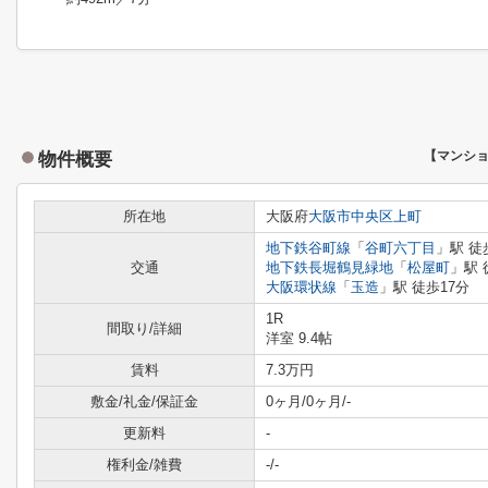
物件概要
【マンシ
所在地
大阪府
大阪市中央区
上町
地下鉄谷町線
「
谷町六丁目
」駅 徒
交通
地下鉄長堀鶴見緑地
「
松屋町
」駅 
大阪環状線
「
玉造
」駅 徒歩17分
1R
間取り/詳細
洋室 9.4帖
賃料
7.3万円
敷金/礼金/保証金
0ヶ月/0ヶ月/-
更新料
-
権利金/雑費
-/-