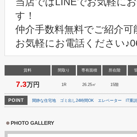
当店ではLINEでお気軽に
す！
仲介手数料無料でご紹介可
お気軽にお電話ください♪06-6
賃料
間取り
専有面積
所在階
7.3
万円
1R
26.25㎡
15階
POINT
閑静な住宅地
ゴミ出し24時間OK
エレベーター
IT重
PHOTO GALLERY