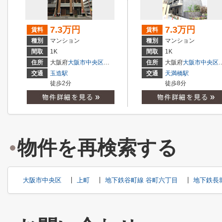
7.3万円
7.3万円
賃料
賃料
種別
マンション
種別
マンション
間取
1K
間取
1K
住所
大阪府
大阪市中央区
玉造
２丁目
住所
大阪府
大阪市中央区
交通
玉造駅
交通
天満橋駅
徒歩2分
徒歩8分
物件を再検索する
大阪市中央区
上町
地下鉄谷町線 谷町六丁目
地下鉄長