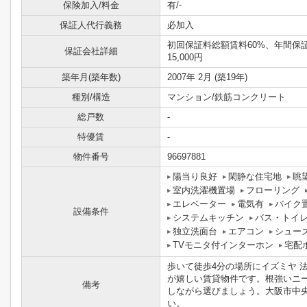
保険加入/料金
有/-
保証人代行義務
必加入
初回保証料総額賃料60%、年間保
保証会社詳細
15,000円
築年月(築年数)
2007年 2月 (築19年)
種別/構造
マンション/鉄筋コンクリート
総戸数
-
特優賃
-
物件番号
96697881
陽当り良好
閑静な住宅地
眺
室内洗濯機置場
フローリング
エレベーター
電気有
バイク
設備条件
システムキッチン
バス・トイ
独立洗面台
エアコン
シュー
TVモニタ付インターホン
宅配
歩いて徒歩4分の場所にイズミヤ 
が嬉しい賃貸物件です。根強いニ
備考
しながら選びましょう。大阪市中
い。