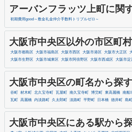
アーバンフラッツ上町に関
初期費用good～敷金礼金仲介手数料トリプルゼロ～
大阪市中央区以外の市区町
大阪市都島区
大阪市福島区
大阪市西区
大阪市港区
大阪市大正区
大阪市生野区
大阪市城東区
大阪市阿倍野区
大阪市西成区
大阪市淀
大阪市中央区の町名から探
谷町
材木町
北久宝寺町
瓦屋町
南久宝寺町
博労町
東高麗橋
南船
瓦町
高麗橋
内淡路町
久太郎町
淡路町
平野町
日本橋
徳井町
島
大阪市中央区にある駅から