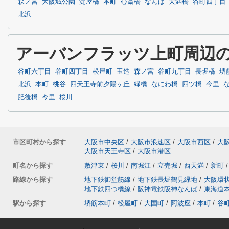
森ノ宮
大阪城公園
淀屋橋
本町
心斎橋
なんば
天満橋
谷町四丁目
北浜
アーバンフラッツ上町周辺
谷町六丁目
谷町四丁目
松屋町
玉造
森ノ宮
谷町九丁目
長堀橋
堺
北浜
本町
桃谷
四天王寺前夕陽ヶ丘
緑橋
なにわ橋
四ツ橋
今里
肥後橋
今里
桜川
市区町村から探す
大阪市中央区
/
大阪市浪速区
/
大阪市西区
/
大
大阪市天王寺区
/
大阪市港区
町名から探す
敷津東
/
桜川
/
南堀江
/
立売堀
/
西天満
/
新町
/
路線から探す
地下鉄御堂筋線
/
地下鉄長堀鶴見緑地
/
大阪環
地下鉄四つ橋線
/
阪神電鉄阪神なんば
/
東海道
駅から探す
堺筋本町
/
松屋町
/
大国町
/
阿波座
/
本町
/
谷