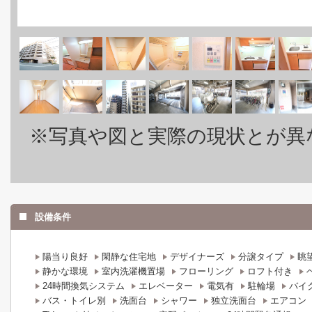
※写真や図と実際の現状とが異
設備条件
陽当り良好
閑静な住宅地
デザイナーズ
分譲タイプ
眺
静かな環境
室内洗濯機置場
フローリング
ロフト付き
24時間換気システム
エレベーター
電気有
駐輪場
バイ
バス・トイレ別
洗面台
シャワー
独立洗面台
エアコン