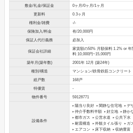
敷金/礼金/保証金
0ヶ月/0ヶ月/1ヶ月
更新料
0.3ヶ月
権利金/雑費
-/-
保険加入/料金
有/20,000円
保証人代行義務
必加入
家賃額の50% 月額保料:1.2% or 
保証会社詳細
料:10,000円~15,000円
築年月(築年数)
2001年 12月 (築24年)
種別/構造
マンション/鉄骨鉄筋コンクリート
総戸数
168戸
特優賃
-
物件番号
59128771
陽当り良好
閑静な住宅地
デ
仲介手数料半額
好立地
静か
都市ガス
公営水道
公共下水
設備条件
耐震構造
外観タイル張り
ガ
エアコン
床下収納
収納豊富