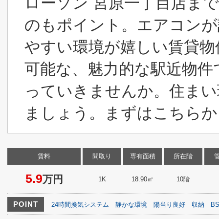
ローソン 宮原一丁目店ま
のもポイント。エアコンが
やすい環境が嬉しい賃貸物
可能な、魅力的な駅近物件
っていきませんか。住まい
ましょう。まずはこちらから
賃料
間取り
専有面積
所在階
5.9
万円
1K
18.90㎡
10階
POINT
24時間換気システム
静かな環境
陽当り良好
収納
B