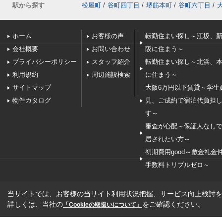
駅から探す
松屋町
/
谷町四丁目
/
堺筋本町
/
谷町六丁目
/
ホーム
お客様の声
転勤住まい探し～江坂、
会社概要
お問い合わせ
阪に住まう～
プライバシーポリシー
スタッフ紹介
転勤住まい探し～北浜、
利用規約
周辺施設検索
に住まう～
サイトマップ
大阪6万円以下賃貸～学生
物件カタログ
見、ご成約で宿泊代負担
す～
審査が心配～保証人なし
居されたい方～
初期費用good～敷金礼金
手数料トリプルゼロ～
当サイトでは、お客様の当サイト利用状況把握、サービス向上検討を目
詳しくは、当社の
をご確認ください。
「Cookieの取扱いについて」