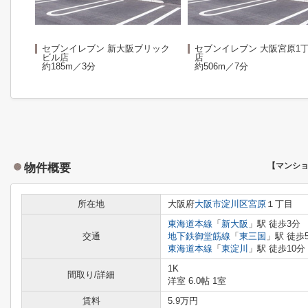
セブンイレブン 新大阪ブリック
セブンイレブン 大阪宮原1
ビル店
店
約185m／3分
約506m／7分
物件概要
【マンシ
所在地
大阪府
大阪市淀川区
宮原
１丁目
東海道本線
「
新大阪
」駅 徒歩3分
交通
地下鉄御堂筋線
「
東三国
」駅 徒歩
東海道本線
「
東淀川
」駅 徒歩10分
1K
間取り/詳細
洋室 6.0帖 1室
賃料
5.9万円