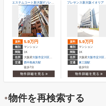
エステムコート新大阪Vソレックス
プレサンス新大阪イオリア
5.9万円
5.9万円
賃料
賃料
種別
マンション
種別
マンション
間取
1K
間取
1K
住所
大阪府
大阪市淀川区
西中島
６丁目
住所
大阪府
大阪市淀川区
交通
西中島南方駅
交通
東三国駅
徒歩7分
徒歩5分
物件を再検索する