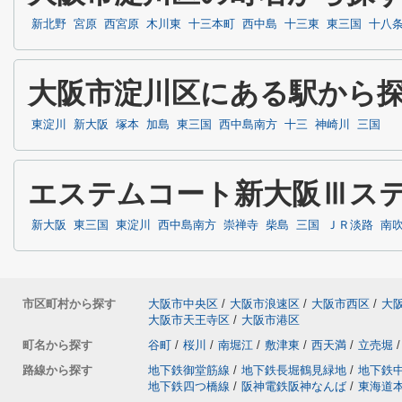
新北野
宮原
西宮原
木川東
十三本町
西中島
十三東
東三国
十八
大阪市淀川区にある駅から
東淀川
新大阪
塚本
加島
東三国
西中島南方
十三
神崎川
三国
エステムコート新大阪Ⅲス
新大阪
東三国
東淀川
西中島南方
崇禅寺
柴島
三国
ＪＲ淡路
南
市区町村から探す
大阪市中央区
/
大阪市浪速区
/
大阪市西区
/
大
大阪市天王寺区
/
大阪市港区
町名から探す
谷町
/
桜川
/
南堀江
/
敷津東
/
西天満
/
立売堀
/
路線から探す
地下鉄御堂筋線
/
地下鉄長堀鶴見緑地
/
地下鉄
地下鉄四つ橋線
/
阪神電鉄阪神なんば
/
東海道