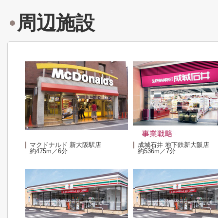
周辺施設
マクドナルド 新大阪駅店
成城石井 地下鉄新大阪店
約475m／6分
約536m／7分