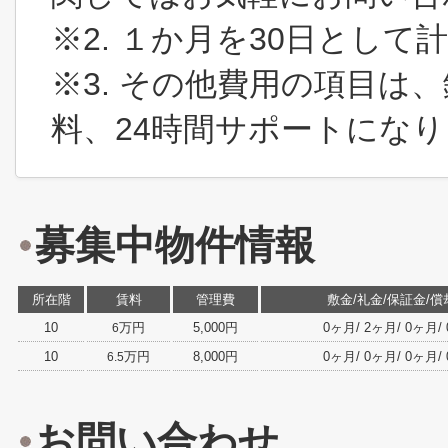
※2. １か月を30日とし
※3. その他費用の項目は
料、24時間サポートにな
募集中物件情報
所在階
賃料
管理費
敷金/礼金/保証金/償
10
万円
5,000円
0ヶ月/ 2ヶ月/ 0ヶ月/ 
6
10
万円
8,000円
0ヶ月/ 0ヶ月/ 0ヶ月/ 
6.5
お問い合わせ