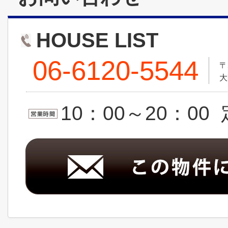
HOUSE LIST
06-6120-5544
〒
大
10：00～20：0