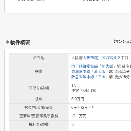
物件概要
【マンショ
所在地
大阪府
大阪市淀川区
西宮原
２丁目
地下鉄御堂筋線
「
新大阪
」駅 徒歩
交通
東海道本線
「
新大阪
」駅 徒歩11分
阪急宝塚本線
「
三国
」駅 徒歩15分
1K
間取り/詳細
洋室 7.0帖 1室
賃料
6.9万円
敷金/礼金/保証金
0ヶ月/2ヶ月/-
更新料/更新事務手数料
-/1.1万円
権利金/雑費
-/-