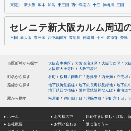
東淀川
新大阪
塚本
加島
東三国
西中島南方
十三
神崎川
三国
セレニテ新大阪カルム周辺
三国
新大阪
東三国
西中島南方
東淀川
神崎川
十三
崇禅寺
柴島
市区町村から探す
大阪市中央区
/
大阪市浪速区
/
大阪市西区
/
大
大阪市天王寺区
/
大阪市港区
町名から探す
谷町
/
桜川
/
南堀江
/
敷津東
/
西天満
/
立売堀
/
路線から探す
地下鉄御堂筋線
/
地下鉄長堀鶴見緑地
/
地下鉄
地下鉄四つ橋線
/
阪神電鉄阪神なんば
/
東海道
駅から探す
松屋町
/
谷町四丁目
/
堺筋本町
/
谷町六丁目
/
ホーム
お客様の声
転勤住まい探し～江坂、
会社概要
お問い合わせ
阪に住まう～