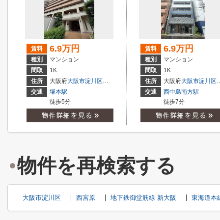
6.9万円
6.9万円
賃料
賃料
種別
マンション
種別
マンション
間取
1K
間取
1K
住所
大阪府
大阪市淀川区
塚本
２丁目
住所
大阪府
大阪市淀川区
交通
塚本駅
交通
西中島南方駅
徒歩5分
徒歩7分
物件を再検索する
大阪市淀川区
西宮原
地下鉄御堂筋線 新大阪
東海道本