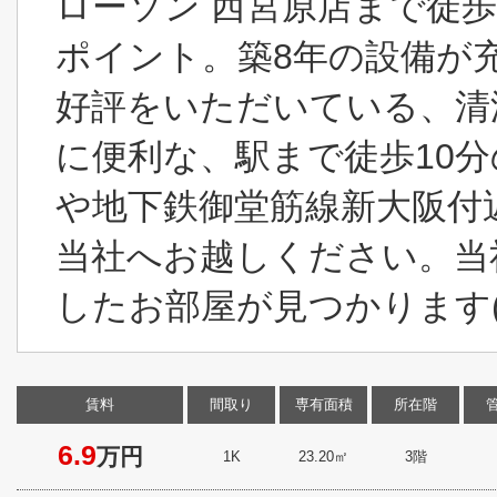
ローソン 西宮原店まで徒
ポイント。築8年の設備が
好評をいただいている、清
に便利な、駅まで徒歩10
や地下鉄御堂筋線新大阪付
当社へお越しください。当
したお部屋が見つかります(^
賃料
間取り
専有面積
所在階
6.9
万円
1K
23.20㎡
3階