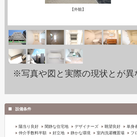
【外観】
※写真や図と実際の現状とが異
設備条件
陽当り良好
閑静な住宅地
デザイナーズ
眺望良好
単身
仲介手数料半額
好立地
静かな環境
室内洗濯機置場
フ