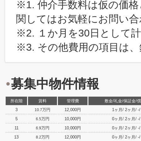
※1. 仲介手数料は仮の価
関してはお気軽にお問い合
※2. １か月を30日とし
※3. その他費用の項目は
募集中物件情報
所在階
賃料
管理費
敷金/礼金/保証金/
3
万円
12,000円
1ヶ月/ 2ヶ月/ -/ -
10.7
5
万円
10,000円
0ヶ月/ 2ヶ月/ -/ -
6.5
11
万円
10,000円
0ヶ月/ 2ヶ月/ -/ -
6.9
13
万円
12,000円
0ヶ月/ 2ヶ月/ -/ -
8.2