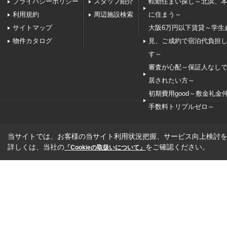
プライバシーポリシー
スタッフ紹介
転勤住まい探し～北浜、
利用規約
周辺施設検索
に住まう～
サイトマップ
大阪6万円以下賃貸～学生
物件カタログ
見、ご成約で宿泊代負担
す～
審査が心配～保証人なし
居されたい方～
初期費用good～敷金礼金
手数料トリプルゼロ～
当サイトでは、お客様の当サイト利用状況把握、サービス向上検討を目
詳しくは、当社の
をご確認ください。
「Cookieの取扱いについて」