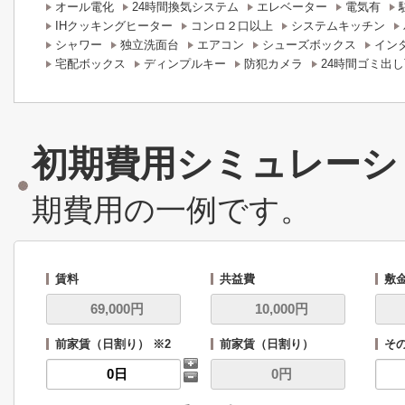
オール電化
24時間換気システム
エレベーター
電気有
IHクッキングヒーター
コンロ２口以上
システムキッチン
シャワー
独立洗面台
エアコン
シューズボックス
イン
宅配ボックス
ディンプルキー
防犯カメラ
24時間ゴミ出
初期費用シミュレーシ
期費用の一例です。
賃料
共益費
敷
前家賃（日割り） ※2
前家賃（日割り）
その