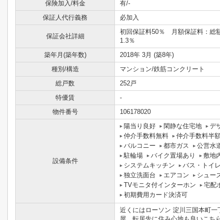
保険加入/料金
有/-
保証人代行義務
必加入
初回保証料50％ 月額保証料：
保証会社詳細
1.3％
築年月(築年数)
2018年 3月 (築8年)
種別/構造
マンション/鉄筋コンクリート
総戸数
252戸
特優賃
-
物件番号
106178020
陽当り良好
閑静な住宅地
デ
仲介手数料無料
仲介手数料半
バルコニー
都市ガス
公営水
駐輪場
バイク置場あり
敷地
設備条件
システムキッチン
バス・トイ
独立洗面台
エアコン
シュー
TVモニタ付インターホン
宅配
初期費用カード決済可
近くにはローソン 淀川三国本町一丁
屋。転居先に住み心地も良いこち