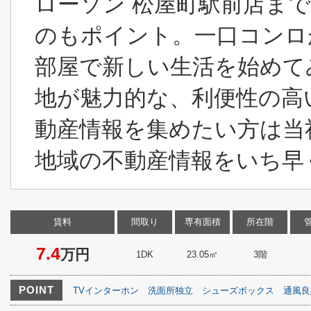
ローソン 松屋町駅前店ま
のもポイント。一口コンロ
部屋で新しい生活を始めて
地が魅力的な、利便性の高
動産情報を集めたい方は当
地域の不動産情報をいち早く
賃料
間取り
専有面積
所在階
7.4
万円
1DK
23.05㎡
3階
POINT
TVインターホン
洗面所独立
シューズボックス
通風良