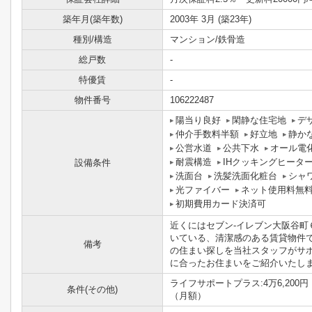
築年月(築年数)
2003年 3月 (築23年)
種別/構造
マンション/鉄骨造
総戸数
-
特優賃
-
物件番号
106222487
陽当り良好
閑静な住宅地
デ
仲介手数料半額
好立地
静か
公営水道
公共下水
オール電
耐震構造
IHクッキングヒータ
設備条件
洗面台
洗髪洗面化粧台
シャ
光ファイバー
ネット使用料無
初期費用カード決済可
近くにはセブン-イレブン大阪谷町
いている、清潔感のある賃貸物件
備考
の住まい探しを当社スタッフがサ
に合ったお住まいをご紹介いたします(
ライフサポートプラス:4万6,200円 
条件(その他)
（月額）