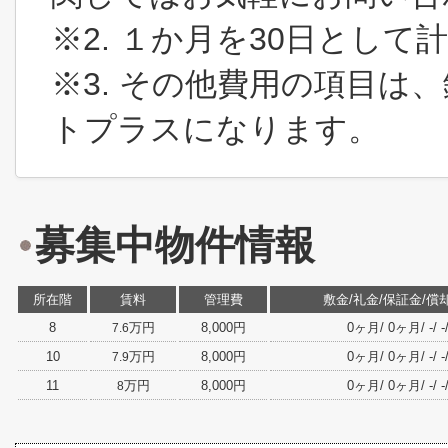
※2. １か月を30日とし
※3. その他費用の項目は
トプラスになります。
募集中物件情報
所在階
賃料
管理費
敷金/礼金/保証金/償
8
万円
8,000円
0ヶ月/ 0ヶ月/ -/ -/
7.6
10
万円
8,000円
0ヶ月/ 0ヶ月/ -/ -/
7.9
11
万円
8,000円
0ヶ月/ 0ヶ月/ -/ -/
8