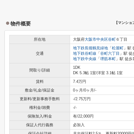
物件概要
【マンショ
所在地
大阪府
大阪市中央区
谷町
６丁目
地下鉄長堀鶴見緑地
「
松屋町
」駅 
交通
地下鉄谷町線
「
谷町六丁目
」駅 徒
地下鉄中央線
「
堺筋本町
」駅 徒歩
1DK
間取り/詳細
DK 5.3帖 1室
/
洋室 3.1帖 1室
賃料
7.4万円
敷金/礼金/保証金
0ヶ月/0ヶ月/-
更新料/更新事務手数料
-/2.75万円
権利金/雑費
-/-
保険加入/料金
有/22,000円
保証人代行義務
必加入
保証会社詳細
月次保証料2.5％ 更新料20000円/