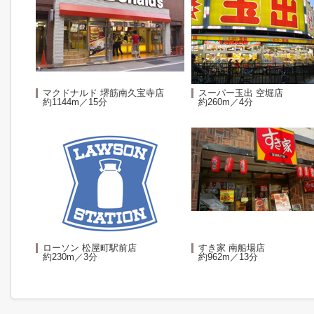
マクドナルド 堺筋南久宝寺店
スーパー玉出 空堀店
約1144m／15分
約260m／4分
ローソン 松屋町駅前店
すき家 南船場店
約230m／3分
約962m／13分