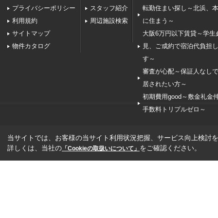
プライバシーポリシー
スタッフ紹介
転勤住まい探し～北浜、
利用規約
周辺施設検索
に住まう～
サイトマップ
大阪6万円以下賃貸～学生
物件カタログ
見、ご成約で宿泊代負担
す～
審査が心配～保証人なし
居されたい方～
初期費用good～敷金礼金
手数料トリプルゼロ～
当サイトでは、お客様の当サイト利用状況把握、サービス向上検討を目
詳しくは、当社の
をご確認ください。
「Cookieの取扱いについて」