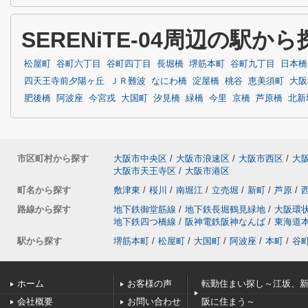
SERENiTE-04周辺の駅から
松屋町
谷町六丁目
谷町四丁目
長堀橋
堺筋本町
谷町九丁目
日本橋
四天王寺前夕陽ヶ丘
ＪＲ難波
なにわ橋
淀屋橋
桃谷
恵美須町
大阪
肥後橋
阿波座
今宮戎
大国町
汐見橋
緑橋
今里
京橋
芦原橋
北新
市区町村から探す
大阪市中央区
/
大阪市浪速区
/
大阪市西区
/
大
大阪市天王寺区
/
大阪市港区
町名から探す
敷津東
/
桜川
/
南堀江
/
立売堀
/
新町
/
芦原
/
路線から探す
地下鉄御堂筋線
/
地下鉄長堀鶴見緑地
/
大阪環
地下鉄四つ橋線
/
阪神電鉄阪神なんば
/
東海道
駅から探す
堺筋本町
/
松屋町
/
大国町
/
阿波座
/
本町
/
谷
ホーム
お客様の声
転勤住まい探し～江坂、
会社概要
お問い合わせ
阪に住まう～