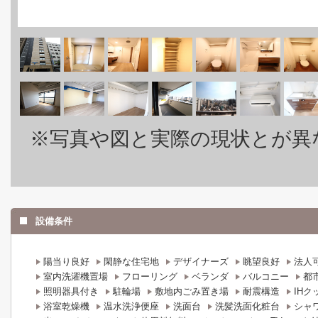
※写真や図と実際の現状とが異
設備条件
陽当り良好
閑静な住宅地
デザイナーズ
眺望良好
法人
室内洗濯機置場
フローリング
ベランダ
バルコニー
都
照明器具付き
駐輪場
敷地内ごみ置き場
耐震構造
IH
浴室乾燥機
温水洗浄便座
洗面台
洗髪洗面化粧台
シャ