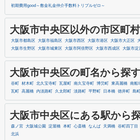
初期費用good～敷金礼金仲介手数料トリプルゼロ～
大阪市中央区以外の市区町
大阪市都島区
大阪市福島区
大阪市西区
大阪市港区
大阪市大正区
大阪市生野区
大阪市城東区
大阪市阿倍野区
大阪市西成区
大阪市淀
大阪市中央区の町名から探
谷町
材木町
北久宝寺町
瓦屋町
南久宝寺町
博労町
東高麗橋
南船
瓦町
高麗橋
内淡路町
久太郎町
淡路町
平野町
日本橋
徳井町
島
大阪市中央区にある駅から
森ノ宮
大阪城公園
淀屋橋
本町
心斎橋
なんば
天満橋
谷町四丁目
北浜