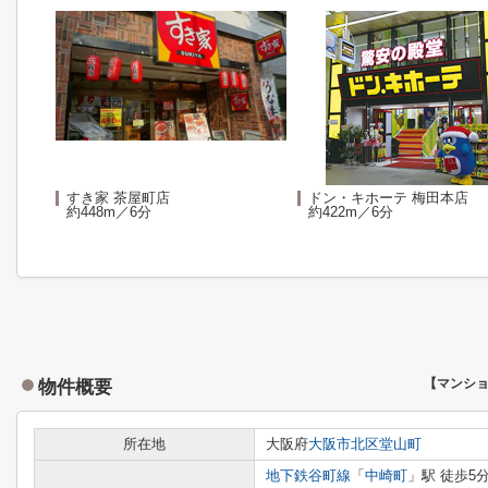
すき家 茶屋町店
ドン・キホーテ 梅田本店
約448m／6分
約422m／6分
物件概要
【マンシ
所在地
大阪府
大阪市北区
堂山町
地下鉄谷町線
「
中崎町
」駅 徒歩5