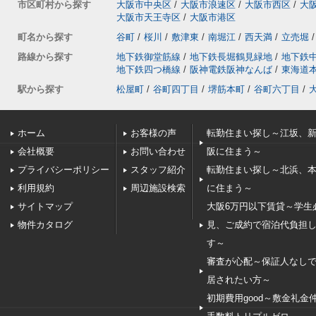
市区町村から探す
大阪市中央区
/
大阪市浪速区
/
大阪市西区
/
大
大阪市天王寺区
/
大阪市港区
町名から探す
谷町
/
桜川
/
敷津東
/
南堀江
/
西天満
/
立売堀
/
路線から探す
地下鉄御堂筋線
/
地下鉄長堀鶴見緑地
/
地下鉄
地下鉄四つ橋線
/
阪神電鉄阪神なんば
/
東海道
駅から探す
松屋町
/
谷町四丁目
/
堺筋本町
/
谷町六丁目
/
ホーム
お客様の声
転勤住まい探し～江坂、
会社概要
お問い合わせ
阪に住まう～
プライバシーポリシー
スタッフ紹介
転勤住まい探し～北浜、
利用規約
周辺施設検索
に住まう～
サイトマップ
大阪6万円以下賃貸～学生
物件カタログ
見、ご成約で宿泊代負担
す～
審査が心配～保証人なし
居されたい方～
初期費用good～敷金礼金