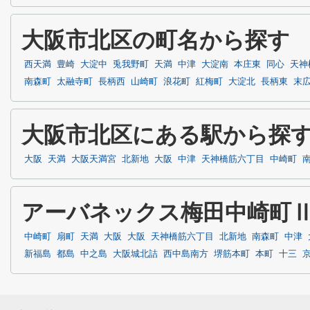
大阪市北区の町名から探す
西天満
豊崎
大淀中
兎我野町
天満
中津
大淀南
本庄東
同心
天神
南森町
太融寺町
長柄西
山崎町
浪花町
紅梅町
大淀北
長柄東
末
大阪市北区にある駅から探
大阪
天満
大阪天満宮
北新地
大阪
中津
天神橋筋六丁目
中崎町
アーバネックス梅田中崎町
中崎町
扇町
天満
大阪
大阪
天神橋筋六丁目
北新地
南森町
中津
新福島
都島
中之島
大阪城北詰
西中島南方
堺筋本町
本町
十三