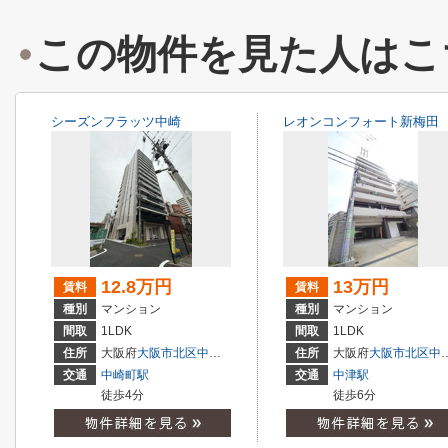
この物件を見た人はこ
シーズンフラッツ中崎
レオンコンフォート新梅田
12.8万円
13万円
賃料
賃料
種別
マンション
種別
マンション
間取
1LDK
間取
1LDK
住所
大阪府
大阪市北区
中崎
１丁目
住所
大阪府
大阪市北区
中津
交通
中崎町駅
交通
中津駅
徒歩4分
徒歩6分