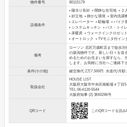
物件番号
90115179
陽当り良好
閑静な住宅地
２
好立地
静かな環境
室内洗濯
エレベーター
駐輪場
バイク
設備条件
システムキッチン
バス・トイ
床暖房
ウォークインクロゼッ
オートロック
TVモニタ付イン
ローソン 北区万歳町店まで徒歩3
の築浅物件です。新しい日々を送
備考
めるためのお住まいを探すなら、
します。お気軽に当社へご連絡下
条件(その他)
鍵交換代:2万7,500円 水道代/月額:
HOUSE LIST
大阪府大阪市中央区南船場４丁目5-
取扱会社
TEL:06-6120-5544
大阪府知事 (2) 第60296号
QRコード
このQRコードを読