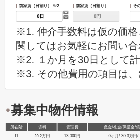
前家賃（日割り） ※2
前家賃（日割り）
その
※1. 仲介手数料は仮の価
関してはお気軽にお問い合
※2. １か月を30日とし
※3. その他費用の項目は
募集中物件情報
所在階
賃料
管理費
敷金/礼金/保証金/
11
万円
13,000円
0ヶ月/ 30.3万円/ -/
20.2