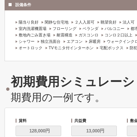
設備条件
陽当り良好
閑静な住宅地
２人入居可
眺望良好
法人可
室内洗濯機置場
フローリング
ベランダ
バルコニー
都
敷地内ごみ置き場
耐震構造
ガスコンロ
コンロ２口以上
シャワー
独立洗面台
エアコン
床暖房
ウォークインク
オートロック
TVモニタ付インターホン
宅配ボックス
防
初期費用シミュレーシ
期費用の一例です。
賃料
共益費
敷