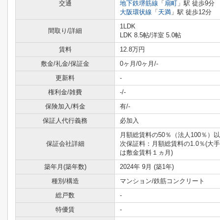
交通
地下鉄堺筋線
「
扇町
」駅 徒歩9分
大阪環状線
「
天満
」駅 徒歩12分
1LDK
間取り/詳細
LDK 8.5帖
/
洋室 5.0帖
賃料
12.8万円
敷金/礼金/保証金
0ヶ月/0ヶ月/-
更新料
-
権利金/雑費
-/-
保険加入/料金
有/-
保証人代行義務
必加入
月額総賃料の50％（法人100％）
保証会社詳細
次保証料：月額総賃料の1.0％(大
は敷金賃料１ヵ月)
築年月(築年数)
2024年 9月 (築1年)
種別/構造
マンション/鉄筋コンクリート
総戸数
-
特優賃
-