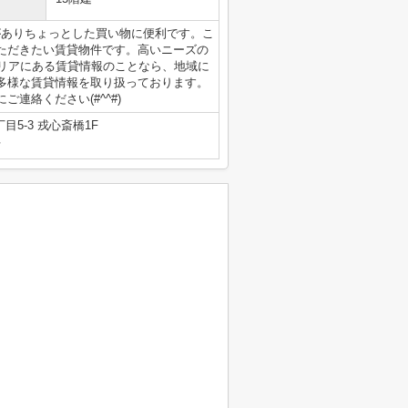
)がありちょっとした買い物に便利です。こ
ただきたい賃貸物件です。高いニーズの
エリアにある賃貸情報のことなら、地域に
多様な賃貸情報を取り扱っております。
連絡ください(#^^#)
5-3 戎心斎橋1F
号