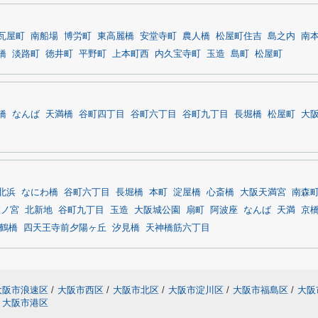
瓦屋町
南船場
博労町
東高麗橋
安堂寺町
農人橋
松屋町住吉
島之内
南
橋
淡路町
徳井町
平野町
上本町西
内久宝寺町
玉造
島町
松屋町
橋
なんば
天満橋
谷町四丁目
谷町六丁目
谷町九丁目
長堀橋
松屋町
大
北浜
なにわ橋
谷町六丁目
長堀橋
本町
淀屋橋
心斎橋
大阪天満宮
南森
森ノ宮
北新地
谷町九丁目
玉造
大阪城公園
扇町
阿波座
なんば
天満
京
鶴橋
四天王寺前夕陽ヶ丘
汐見橋
天神橋筋六丁目
大阪市浪速区
/
大阪市西区
/
大阪市北区
/
大阪市淀川区
/
大阪市福島区
/
大阪
大阪市港区