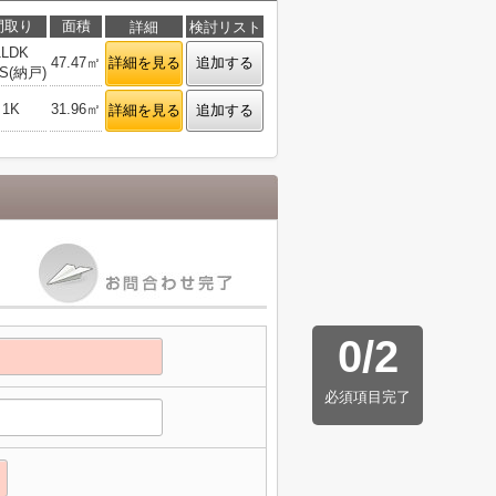
間取り
面積
詳細
検討リスト
1LDK
47.47㎡
詳細を見る
追加する
S(納戸)
1K
31.96㎡
詳細を見る
追加する
0
/
2
必須項目完了