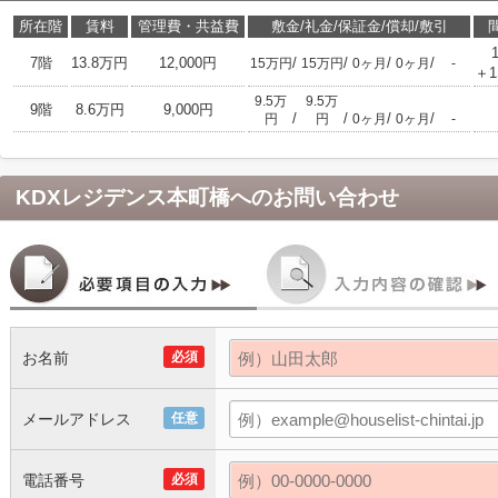
所在階
賃料
管理費・共益費
敷金/礼金/保証金/償却/敷引
7階
13.8万円
12,000円
/
/
/
/
15万円
15万円
0ヶ月
0ヶ月
-
＋1
9.5万
9.5万
9階
8.6万円
9,000円
/
/
/
/
円
円
0ヶ月
0ヶ月
-
KDXレジデンス本町橋
へのお問い合わせ
お名前
必須
メールアドレス
任意
電話番号
必須