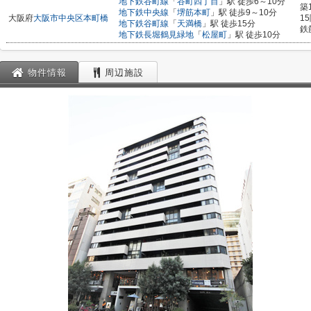
地下鉄谷町線
「
谷町四丁目
」駅 徒歩6～10分
築
地下鉄中央線
「
堺筋本町
」駅 徒歩9～10分
大阪府
大阪市中央区
本町橋
1
地下鉄谷町線
「
天満橋
」駅 徒歩15分
鉄
地下鉄長堀鶴見緑地
「
松屋町
」駅 徒歩10分
物件情報
周辺施設