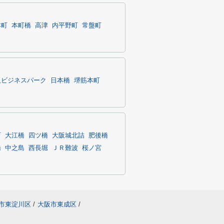
本町
本町橋
高津
内平野町
常盤町
阪ビジネスパーク
日本橋
堺筋本町
町
大江橋
四ツ橋
大阪城北詰
肥後橋
橋
中之島
西長堀
ＪＲ難波
桜ノ宮
市東淀川区
/
大阪市東成区
/