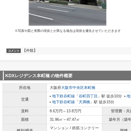
※写真や図と実際の現状とが異なる場合は現状を優先させていただきます
【外観】
コメント
KDXレジデンス本町橋
の物件概要
所在地
大阪府
大阪市中央区
本町橋
地下鉄谷町線
「
谷町四丁目
」駅 徒歩10分
地
交通
地下鉄谷町線
「
天満橋
」駅 徒歩15分
賃料
8.6万円～13.8万円
管理費・共
面積
31.96㎡～47.47㎡
築年月（築
マンション / 鉄筋コンクリー
種別/構造
階建