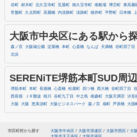
谷町
材木町
北久宝寺町
瓦屋町
南久宝寺町
南船場
博労町
東高麗
常盤町
久太郎町
高麗橋
内淡路町
淡路町
徳井町
平野町
日本橋
大阪市中央区にある駅から
森ノ宮
大阪城公園
淀屋橋
本町
心斎橋
なんば
天満橋
谷町四丁目
北浜
SERENiTE堺筋本町SUD
堺筋本町
本町
長堀橋
心斎橋
松屋町
四ツ橋
西大橋
谷町四丁目
西長堀
ＪＲ難波
桜川
谷町九丁目
中之島
南森町
大阪天満宮
汐見
大阪
大阪
恵美須町
大阪ビジネスパーク
森ノ宮
扇町
芦原橋
大国
市区町村から探す
大阪市中央区
/
大阪市浪速区
/
大阪市西区
/
大
大阪市天王寺区
/
大阪市港区