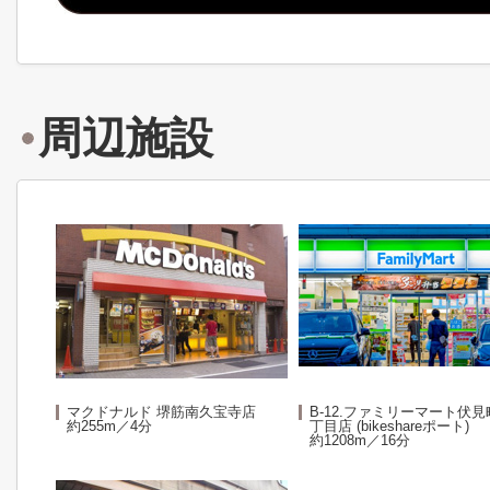
周辺施設
マクドナルド 堺筋南久宝寺店
B-12.ファミリーマート伏見
約255m／4分
丁目店 (bikeshareポート)
約1208m／16分