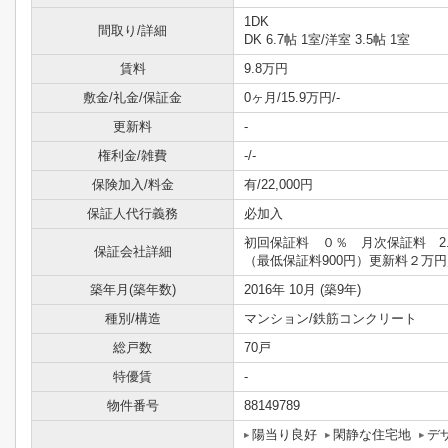
1DK
間取り/詳細
DK 6.7帖 1室
/
洋室 3.5帖 1室
賃料
9.8万円
敷金/礼金/保証金
0ヶ月/15.9万円/-
更新料
-
権利金/雑費
-/-
保険加入/料金
有/22,000円
保証人代行義務
必加入
初回保証料 ０％ 月次保証料 2.
保証会社詳細
（最低保証料900円）更新料２万
築年月(築年数)
2016年 10月 (築9年)
種別/構造
マンション/鉄筋コンクリート
総戸数
70戸
特優賃
-
物件番号
88149789
陽当り良好
閑静な住宅地
デ