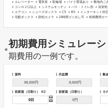
エレベーター
電気有
駐輪場
バイク置場あり
敷地内ご
コンロ２口以上
システムキッチン
バス・トイレ別
浴室乾
エアコン
シューズボックス
CS
BS
インターネット対
宅配ボックス
防犯カメラ
24時間ゴミ出し可
初期費用カー
初期費用シミュレーシ
期費用の一例です。
賃料
共益費
敷
前家賃（日割り） ※2
前家賃（日割り）
その