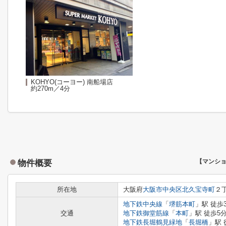
KOHYO(コーヨー) 南船場店
約270m／4分
物件概要
【マンシ
所在地
大阪府
大阪市中央区
北久宝寺町
２
地下鉄中央線
「
堺筋本町
」駅 徒歩
交通
地下鉄御堂筋線
「
本町
」駅 徒歩5
地下鉄長堀鶴見緑地
「
長堀橋
」駅 