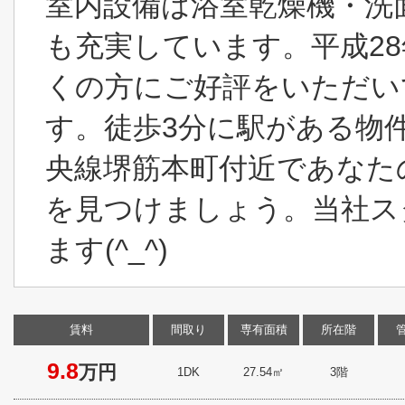
室内設備は浴室乾燥機・洗
も充実しています。平成28
くの方にご好評をいただい
す。徒歩3分に駅がある物
央線堺筋本町付近であなた
を見つけましょう。当社ス
ます(^_^)
賃料
間取り
専有面積
所在階
9.8
万円
1DK
27.54㎡
3階