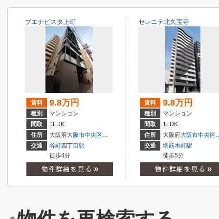
ブエナビスタ上町
セレニテ北久宝寺
9.8万円
9.8万円
賃料
賃料
種別
マンション
種別
マンション
間取
1LDK
間取
1LDK
住所
大阪府
大阪市中央区
上町
住所
大阪府
大阪市中央区
交通
谷町四丁目駅
交通
堺筋本町駅
徒歩4分
徒歩5分