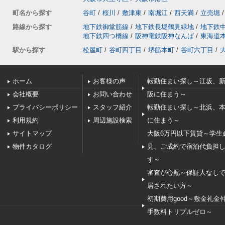
町名から探す
谷町
/
桜川
/
敷津東
/
南堀江
/
西天満
/
立売堀
/
路線から探す
地下鉄御堂筋線
/
地下鉄長堀鶴見緑地
/
地下鉄
地下鉄四つ橋線
/
阪神電鉄阪神なんば
/
東海道
駅から探す
松屋町
/
谷町四丁目
/
堺筋本町
/
谷町六丁目
/
ホーム
お客様の声
転勤住まい探し～江坂、
会社概要
お問い合わせ
阪に住まう～
プライバシーポリシー
スタッフ紹介
転勤住まい探し～北浜、
利用規約
周辺施設検索
に住まう～
サイトマップ
大阪6万円以下賃貸～学生
物件カタログ
見、ご成約で宿泊代負担
す～
審査が心配～保証人なし
居されたい方～
初期費用good～敷金礼金
手数料トリプルゼロ～