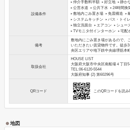
仲介手数料半額
好立地
静か
公営水道
公共下水
24時間換
敷地内ごみ置き場
免震構造
設備条件
システムキッチン
バス・トイ
独立洗面台
エアコン
シュー
TVモニタ付インターホン
宅配
敷地内にごみ置き場があるので、ご
備考
いただきたい賃貸物件です。徒歩
央区エリアや地下鉄中央線堺筋本町
HOUSE LIST
大阪府大阪市中央区南船場４丁目5-
取扱会社
TEL:06-6120-5544
大阪府知事 (2) 第60296号
QRコード
このQRコードを読
地図