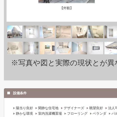
【外観】
※写真や図と実際の現状とが異
設備条件
陽当り良好
閑静な住宅地
デザイナーズ
眺望良好
法人
静かな環境
室内洗濯機置場
フローリング
ベランダ
バ