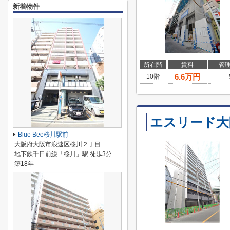
新着物件
所在階
賃料
管
6.6
万円
10階
エスリード大
Blue Bee桜川駅前
大阪府大阪市浪速区桜川２丁目
地下鉄千日前線「桜川」駅 徒歩3分
築18年