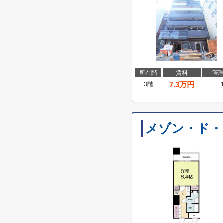
所在階
賃料
管
7.3
万円
3階
メゾン・ド・