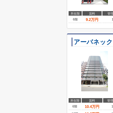
所在階
賃料
管
9.2
万円
6階
アーバネック
所在階
賃料
管
10.4
万円
6階