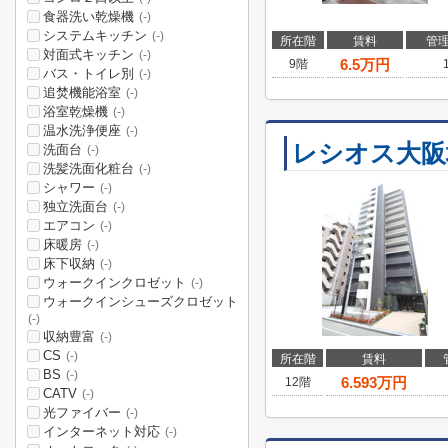
食器洗い乾燥機
(-)
システムキッチン
(-)
所在階
賃料
管
対面式キッチン
(-)
6.5
万円
9階
バス・トイレ別
(-)
追焚機能浴室
(-)
浴室乾燥機
(-)
温水洗浄便座
(-)
レシオス大阪
洗面台
(-)
洗髪洗面化粧台
(-)
シャワー
(-)
独立洗面台
(-)
エアコン
(-)
床暖房
(-)
床下収納
(-)
ウォークインクロゼット
(-)
ウォークインシューズクロゼット
(-)
収納豊富
(-)
CS
(-)
所在階
賃料
BS
(-)
6.593
万円
12階
CATV
(-)
光ファイバー
(-)
インターネット対応
(-)