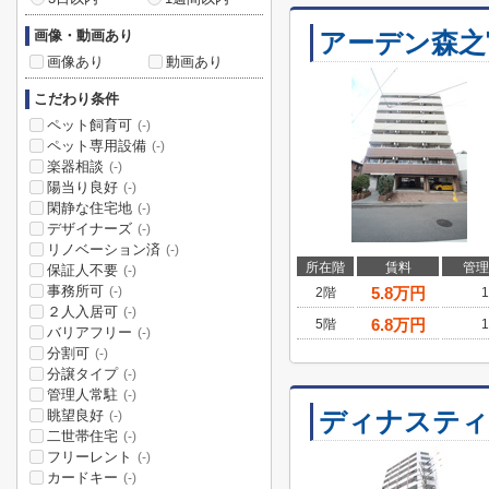
画像・動画あり
アーデン森之
画像あり
動画あり
こだわり条件
ペット飼育可
(-)
ペット専用設備
(-)
楽器相談
(-)
陽当り良好
(-)
閑静な住宅地
(-)
デザイナーズ
(-)
リノベーション済
(-)
所在階
賃料
管理
保証人不要
(-)
事務所可
5.8
万円
(-)
2階
1
２人入居可
(-)
6.8
万円
5階
1
バリアフリー
(-)
分割可
(-)
分譲タイプ
(-)
管理人常駐
(-)
ディナスティ
眺望良好
(-)
二世帯住宅
(-)
フリーレント
(-)
カードキー
(-)