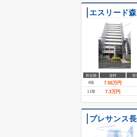
エスリード森
所在階
賃料
管
7.55
万円
4階
7.3
万円
11階
プレサンス長