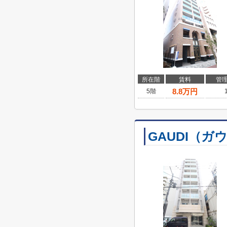
所在階
賃料
管
8.8
万円
5階
GAUDI（ガ