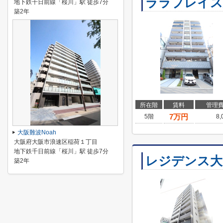
ララプレイス
地下鉄千日前線「桜川」駅 徒歩7分
築2年
所在階
賃料
管理
7
万円
5階
8
大阪難波Noah
大阪府大阪市浪速区稲荷１丁目
地下鉄千日前線「桜川」駅 徒歩7分
レジデンス大
築2年