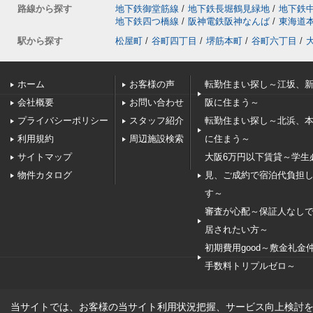
路線から探す
地下鉄御堂筋線
/
地下鉄長堀鶴見緑地
/
地下鉄
地下鉄四つ橋線
/
阪神電鉄阪神なんば
/
東海道
駅から探す
松屋町
/
谷町四丁目
/
堺筋本町
/
谷町六丁目
/
ホーム
お客様の声
転勤住まい探し～江坂、
会社概要
お問い合わせ
阪に住まう～
プライバシーポリシー
スタッフ紹介
転勤住まい探し～北浜、
利用規約
周辺施設検索
に住まう～
サイトマップ
大阪6万円以下賃貸～学生
物件カタログ
見、ご成約で宿泊代負担
す～
審査が心配～保証人なし
居されたい方～
初期費用good～敷金礼金
手数料トリプルゼロ～
当サイトでは、お客様の当サイト利用状況把握、サービス向上検討を目