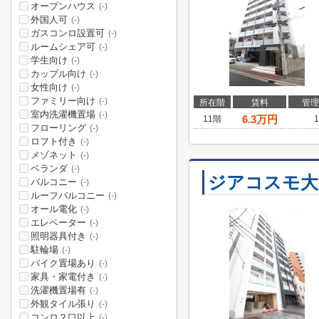
オープンハウス
(-)
外国人可
(-)
ガスコンロ設置可
(-)
ルームシェア可
(-)
学生向け
(-)
カップル向け
(-)
女性向け
(-)
ファミリー向け
(-)
所在階
賃料
管理
室内洗濯機置場
(-)
6.3
万円
11階
1
フローリング
(-)
ロフト付き
(-)
メゾネット
(-)
ベランダ
(-)
ジアコスモ大
バルコニー
(-)
ルーフバルコニー
(-)
オール電化
(-)
エレベーター
(-)
照明器具付き
(-)
駐輪場
(-)
バイク置場あり
(-)
家具・家電付き
(-)
洗濯機置場有
(-)
外観タイル張り
(-)
コンロ２口以上
(-)