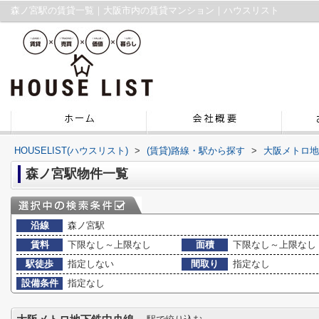
森ノ宮駅の賃貸一覧｜大阪市内の賃貸マンション｜ハウスリスト
HOUSELIST(ハウスリスト)
>
(賃貸)路線・駅から探す
>
大阪メトロ地
森ノ宮駅物件一覧
沿線
森ノ宮駅
賃料
下限なし～上限なし
面積
下限なし～上限なし
駅徒歩
指定しない
間取り
指定なし
設備条件
指定なし