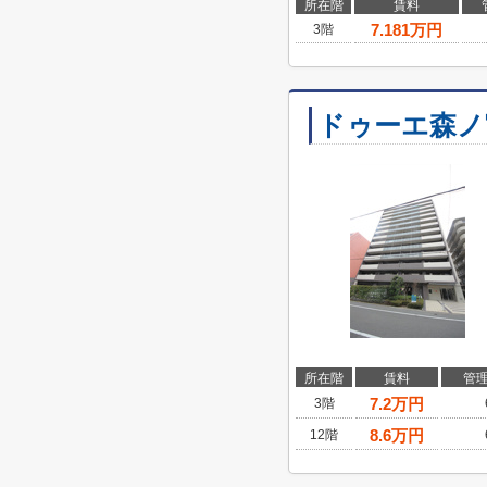
所在階
賃料
7.181
万円
3階
ドゥーエ森ノ
所在階
賃料
管
7.2
万円
3階
8.6
万円
12階