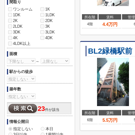
間取り
ワンルーム
1K
1DK
1LDK
所在階
賃料
管理
2K
2DK
4.4
万円
4階
2LDK
3K
3DK
3LDK
4K
4DK
4LDK以上
BL2緑橋駅前
面積
～
駅からの徒歩
築年数
23
件が該当
所在階
賃料
管理
5.5
万円
6階
情報公開日
指定しない
本日
3日以内
1週間以内