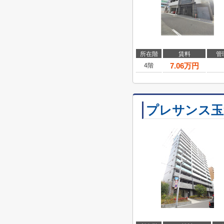
所在階
賃料
管
7.06
万円
4階
プレサンス玉