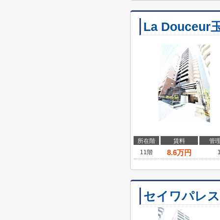
La Douceur
所在階
賃料
管
8.6
万円
11階
セイワパレス