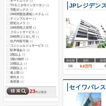
オートロック
(-)
JPレジデンス
TVモニタ付インターホン
(-)
宅配ボックス
(-)
24時間緊急通報システム
(-)
ディンプルキー
(-)
防犯カメラ
(-)
24時間有人管理
(-)
フロントサービス
(-)
24時間ゴミ出し可
(-)
住戸内覧可能
(-)
コンシェルジュサービス
(-)
駐車場あり
(-)
2階以上
(-)
1階の物件
(-)
所在階
賃料
管理
10階以上
(-)
6.6
万円
5階
20階以上
(-)
最上階
(-)
南向き
(-)
角部屋
(-)
セイワパレス
23
件が該当