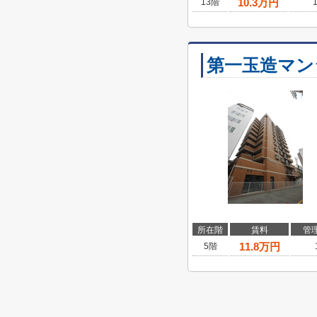
10.3
万円
13階
第一玉造マン
所在階
賃料
管
11.8
万円
5階