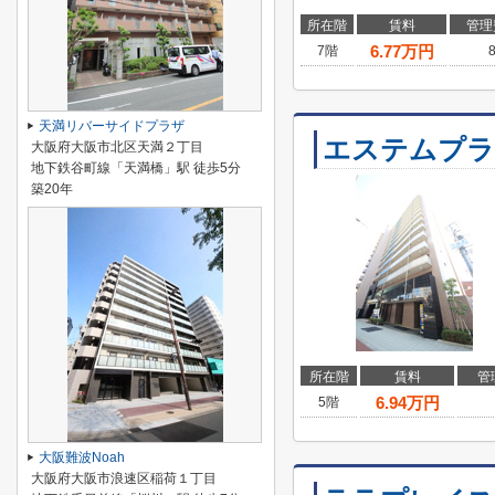
所在階
賃料
管理
6.77
万円
7階
天満リバーサイドプラザ
エステムプラ
大阪府大阪市北区天満２丁目
地下鉄谷町線「天満橋」駅 徒歩5分
築20年
所在階
賃料
管
6.94
万円
5階
大阪難波Noah
大阪府大阪市浪速区稲荷１丁目