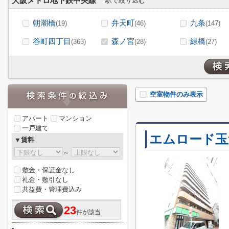
大阪メトロ地下鉄中央線
駅で絞り込む
朝潮橋
弁天町
九条
(19)
(46)
(147)
谷町四丁目
森ノ宮
緑橋
(363)
(28)
(27)
空室物件のみ表示
アパート
マンション
一戸建て
エムロード玉
▼賃料
～
敷金・保証金なし
礼金・敷引なし
共益費・管理費込み
23
件が該当