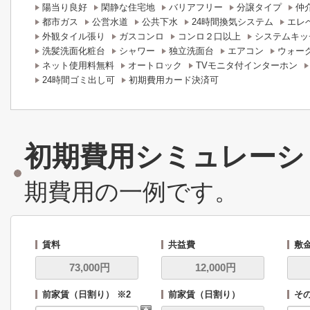
陽当り良好
閑静な住宅地
バリアフリー
分譲タイプ
仲
都市ガス
公営水道
公共下水
24時間換気システム
エレ
外観タイル張り
ガスコンロ
コンロ２口以上
システムキッ
洗髪洗面化粧台
シャワー
独立洗面台
エアコン
ウォー
ネット使用料無料
オートロック
TVモニタ付インターホン
24時間ゴミ出し可
初期費用カード決済可
初期費用シミュレーシ
期費用の一例です。
賃料
共益費
敷
前家賃（日割り） ※2
前家賃（日割り）
その