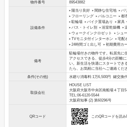
物件番号
89543882
陽当り良好
閑静な住宅地
バ
フローリング
バルコニー
都
駐輪場
バイク置場あり
家具
バス・トイレ別
浴室乾燥機
設備条件
ウォークインクロゼット
シュ
TVモニタ付インターホン
宅配
24時間ゴミ出し可
初期費用カ
駐輪場付きの物件です。転居先に
アクセスできる、徒歩4分の距離
備考
い。新生活を快適にスタートでき
たら、お気軽に当社へご連絡ください(
条件(その他)
水廻り消毒料:1万6,500円 鍵交換代
HOUSE LIST
大阪府大阪市中央区南船場４丁目5-
取扱会社
TEL:06-6120-5544
大阪府知事 (2) 第60296号
QRコード
このQRコードを読