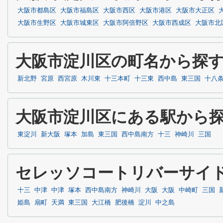
大阪市都島区
大阪市福島区
大阪市西区
大阪市港区
大阪市大正区
大阪市生野区
大阪市城東区
大阪市阿倍野区
大阪市西成区
大阪市北
大阪市淀川区の町名から探
新北野
宮原
西宮原
木川東
十三本町
十三東
西中島
東三国
十八
大阪市淀川区にある駅から
東淀川
新大阪
塚本
加島
東三国
西中島南方
十三
神崎川
三国
セレッソコートリバーサイド
十三
中津
中津
塚本
西中島南方
神崎川
大阪
大阪
中崎町
三国
姫島
扇町
天満
東三国
大江橋
肥後橋
淀川
中之島