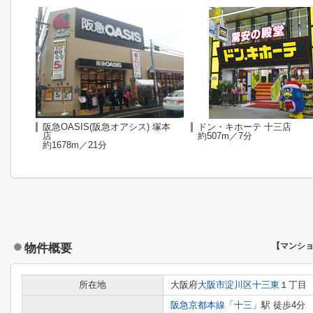
阪急OASIS(阪急オアシス) 塚本
ドン・キホーテ 十三店
店
約507m／7分
約1678m／21分
物件概要
【マンシ
所在地
大阪府
大阪市淀川区
十三東
１丁目
阪急京都本線
「
十三
」駅 徒歩4分