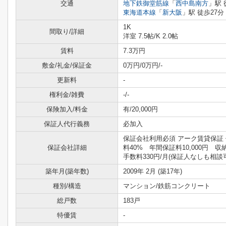
交通
地下鉄御堂筋線
「
西中島南方
」駅 
東海道本線
「
新大阪
」駅 徒歩27分
1K
間取り/詳細
洋室 7.5帖
/
K 2.0帖
賃料
7.3万円
敷金/礼金/保証金
0万円/0万円/-
更新料
-
権利金/雑費
-/-
保険加入/料金
有/20,000円
保証人代行義務
必加入
保証会社利用必須 アーク賃貸保証
保証会社詳細
料40% 年間保証料10,000円 収
手数料330円/月(保証人なしも相談
築年月(築年数)
2009年 2月 (築17年)
種別/構造
マンション/鉄筋コンクリート
総戸数
183戸
特優賃
-