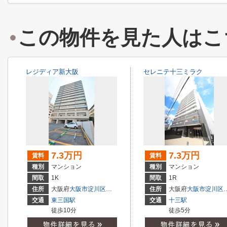
この物件を見た人はこ
レジディア新大阪
セレニテ十三ミラク
7.3万円
7.3万円
賃料
賃料
種別
マンション
種別
マンション
間取
1K
間取
1R
住所
大阪府
大阪市淀川区
西宮原
３丁目
住所
大阪府
大阪市淀川区
交通
東三国駅
交通
十三駅
徒歩10分
徒歩5分