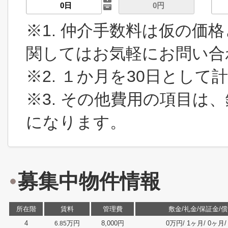
※1. 仲介手数料は仮の価
関してはお気軽にお問い合
※2. １か月を30日とし
※3. その他費用の項目は
になります。
募集中物件情報
所在階
賃料
管理費
敷金/礼金/保証金/償
4
万円
8,000円
0万円/ 1ヶ月/ 0ヶ月/ 
6.85