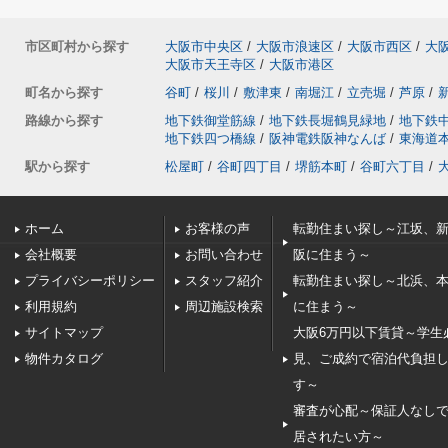
市区町村から探す
大阪市中央区
/
大阪市浪速区
/
大阪市西区
/
大
大阪市天王寺区
/
大阪市港区
町名から探す
谷町
/
桜川
/
敷津東
/
南堀江
/
立売堀
/
芦原
/
路線から探す
地下鉄御堂筋線
/
地下鉄長堀鶴見緑地
/
地下鉄
地下鉄四つ橋線
/
阪神電鉄阪神なんば
/
東海道
駅から探す
松屋町
/
谷町四丁目
/
堺筋本町
/
谷町六丁目
/
ホーム
お客様の声
転勤住まい探し～江坂、
会社概要
お問い合わせ
阪に住まう～
プライバシーポリシー
スタッフ紹介
転勤住まい探し～北浜、
利用規約
周辺施設検索
に住まう～
サイトマップ
大阪6万円以下賃貸～学生
物件カタログ
見、ご成約で宿泊代負担
す～
審査が心配～保証人なし
居されたい方～