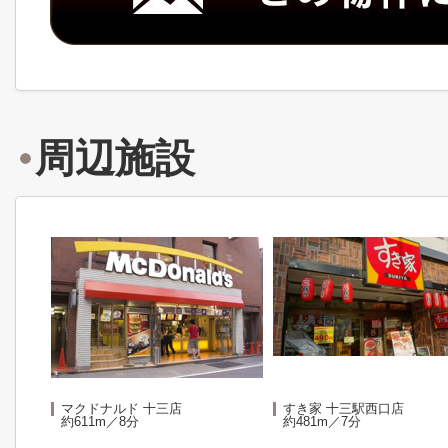
周辺施設
マクドナルド 十三店
すき家 十三駅西口店
約611m／8分
約481m／7分