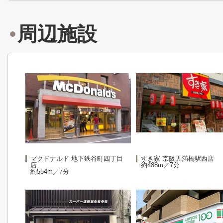
周辺施設
マクドナルド 地下鉄谷町四丁目
すき家 京阪天満橋駅西店
店
約488m／7分
約554m／7分