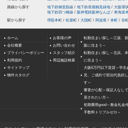
路線から探す
地下鉄御堂筋線
/
地下鉄長堀鶴見緑地
/
大阪環
地下鉄四つ橋線
/
阪神電鉄阪神なんば
/
東海道
駅から探す
堺筋本町
/
松屋町
/
大国町
/
阿波座
/
本町
/
谷
ホーム
お客様の声
転勤住まい探し～江坂、
会社概要
お問い合わせ
阪に住まう～
プライバシーポリシー
スタッフ紹介
転勤住まい探し～北浜、
利用規約
周辺施設検索
に住まう～
サイトマップ
大阪6万円以下賃貸～学生
物件カタログ
見、ご成約で宿泊代負担
す～
審査が心配～保証人なし
居されたい方～
初期費用good～敷金礼金
手数料トリプルゼロ～