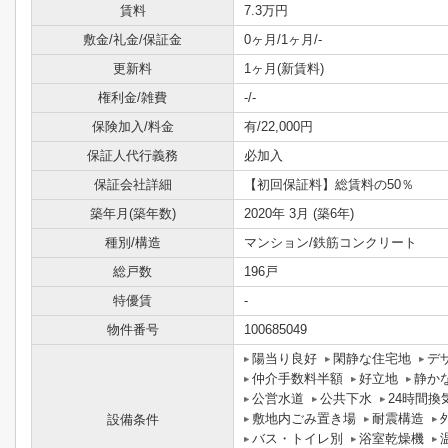
賃料
7.3万円
敷金/礼金/保証金
0ヶ月/1ヶ月/-
更新料
1ヶ月(新賃料)
権利金/雑費
-/-
保険加入/料金
有/22,000円
保証人代行義務
必加入
保証会社詳細
【初回保証料】総賃料の50％
築年月(築年数)
2020年 3月 (築6年)
種別/構造
マンション/鉄筋コンクリート
総戸数
196戸
特優賃
-
物件番号
100685049
陽当り良好
閑静な住宅地
デ
仲介手数料半額
好立地
静か
公営水道
公共下水
24時間換
敷地内ごみ置き場
耐震構造
設備条件
バス・トイレ別
浴室乾燥機