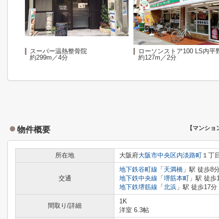
スーパー温熱整骨院
ローソンストア100 LS内平
約299m／4分
約127m／2分
物件概要
【マンショ
所在地
大阪府
大阪市中央区
内淡路町
１丁
地下鉄谷町線
「
天満橋
」駅 徒歩8
交通
地下鉄中央線
「
堺筋本町
」駅 徒歩
地下鉄堺筋線
「
北浜
」駅 徒歩17分
1K
間取り/詳細
洋室 6.3帖