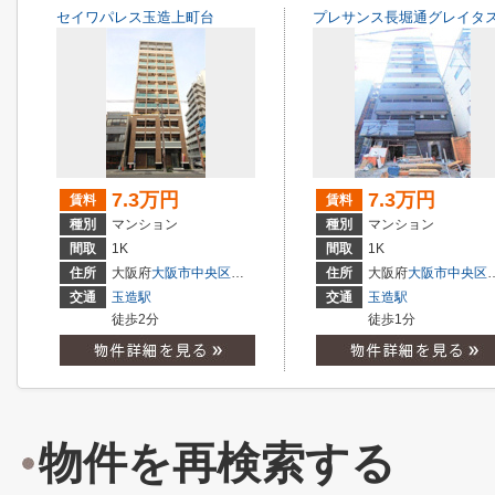
セイワパレス玉造上町台
プレサンス長堀通グレイタ
7.3万円
7.3万円
賃料
賃料
種別
マンション
種別
マンション
間取
1K
間取
1K
住所
大阪府
大阪市中央区
玉造
２丁目
住所
大阪府
大阪市中央区
交通
玉造駅
交通
玉造駅
徒歩2分
徒歩1分
物件を再検索する