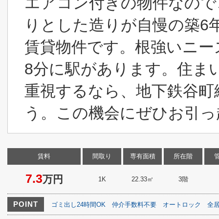
エアコン付きの物件なので
りとした造りが自慢の築6
賃貸物件です。根強いニー
8分に駅があります。住ま
重視するなら、地下鉄谷町
う。この機会にぜひお引っ
賃料
間取り
専有面積
所在階
7.3
万円
1K
22.33㎡
3階
POINT
ゴミ出し24時間OK
仲介手数料不要
オートロック
全