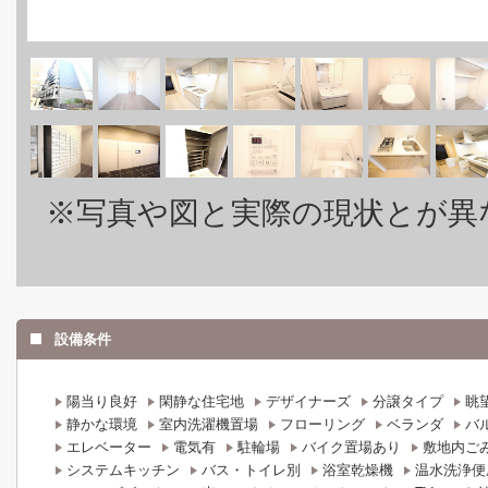
※写真や図と実際の現状とが異
設備条件
陽当り良好
閑静な住宅地
デザイナーズ
分譲タイプ
眺
静かな環境
室内洗濯機置場
フローリング
ベランダ
バ
エレベーター
電気有
駐輪場
バイク置場あり
敷地内ご
システムキッチン
バス・トイレ別
浴室乾燥機
温水洗浄便