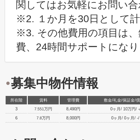
関してはお気軽にお問い合
※2. １か月を30日とし
※3. その他費用の項目は
費、24時間サポートにな
募集中物件情報
所在階
賃料
管理費
敷金/礼金/保証金/
3
万円
8,490円
0ヶ月/ 10万円/ -/ 
7.551
6
万円
8,000円
0ヶ月/ 0ヶ月/ -/ -
7.8