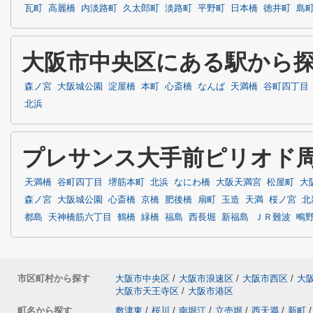
瓦町
高麗橋
内淡路町
久太郎町
淡路町
平野町
日本橋
徳井町
島
大阪市中央区にある駅から
森ノ宮
大阪城公園
淀屋橋
本町
心斎橋
なんば
天満橋
谷町四丁目
北浜
プレサンス大手前ピリオド
天満橋
谷町四丁目
堺筋本町
北浜
なにわ橋
大阪天満宮
松屋町
大
森ノ宮
大阪城公園
心斎橋
京橋
肥後橋
扇町
玉造
天満
桜ノ宮
北
都島
天神橋筋六丁目
鶴橋
緑橋
福島
西長堀
新福島
ＪＲ難波
鴫
市区町村から探す
大阪市中央区
/
大阪市浪速区
/
大阪市西区
/
大
大阪市天王寺区
/
大阪市港区
町名から探す
敷津東
/
桜川
/
南堀江
/
立売堀
/
西天満
/
新町
/