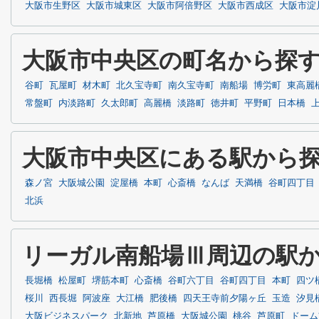
大阪市生野区
大阪市城東区
大阪市阿倍野区
大阪市西成区
大阪市淀
大阪市中央区の町名から探
谷町
瓦屋町
材木町
北久宝寺町
南久宝寺町
南船場
博労町
東高麗
常盤町
内淡路町
久太郎町
高麗橋
淡路町
徳井町
平野町
日本橋
大阪市中央区にある駅から
森ノ宮
大阪城公園
淀屋橋
本町
心斎橋
なんば
天満橋
谷町四丁目
北浜
リーガル南船場Ⅲ周辺の駅
長堀橋
松屋町
堺筋本町
心斎橋
谷町六丁目
谷町四丁目
本町
四ツ
桜川
西長堀
阿波座
大江橋
肥後橋
四天王寺前夕陽ヶ丘
玉造
汐見
大阪ビジネスパーク
北新地
芦原橋
大阪城公園
桃谷
芦原町
ドーム