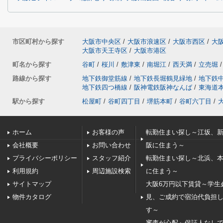
市区町村から探す
大阪市中央区
/
大阪市浪速区
/
大阪市西区
/
大
大阪市天王寺区
/
大阪市港区
町名から探す
谷町
/
桜川
/
敷津東
/
南堀江
/
西天満
/
立売堀
/
路線から探す
地下鉄御堂筋線
/
地下鉄長堀鶴見緑地
/
地下鉄
地下鉄四つ橋線
/
阪神電鉄阪神なんば
/
東海道
駅から探す
松屋町
/
谷町四丁目
/
堺筋本町
/
谷町六丁目
/
ホーム
お客様の声
転勤住まい探し～江坂、
会社概要
お問い合わせ
阪に住まう～
プライバシーポリシー
スタッフ紹介
転勤住まい探し～北浜、
利用規約
周辺施設検索
に住まう～
サイトマップ
大阪6万円以下賃貸～学生
物件カタログ
見、ご成約で宿泊代負担
す～
審査が心配～保証人なし