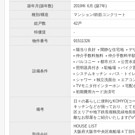
築年月(築年数)
2019年 6月 (築7年)
種別/構造
マンション/鉄筋コンクリート
総戸数
42戸
特優賃
-
物件番号
91511326
陽当り良好
閑静な住宅地
デ
仲介手数料無料
仲介手数料半
バルコニー
都市ガス
公営水
照明器具付き
駐輪場
バイク
設備条件
システムキッチン
バス・トイ
シャワー
独立洗面台
エアコ
TVモニタ付インターホン
宅配
初期費用カード決済可
日々の暮らしに便利なKOHYO(コ
キッチンなどが揃っており、とて
備考
区エリアや地下鉄長堀鶴見緑地長
敵なお部屋をご紹介いたします(^o^
HOUSE LIST
大阪府大阪市中央区南船場４丁目5-
取扱会社