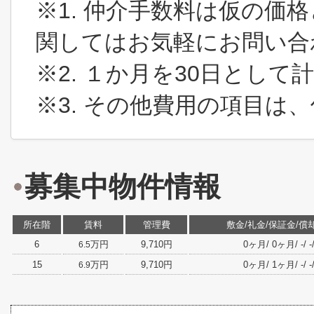
※1. 仲介手数料は仮の価
関してはお気軽にお問い合
※2. １か月を30日とし
※3. その他費用の項目は
募集中物件情報
所在階
賃料
管理費
敷金/礼金/保証金/償
6
万円
9,710円
0ヶ月/ 0ヶ月/ -/ -/
6.5
15
万円
9,710円
0ヶ月/ 1ヶ月/ -/ -/
6.9