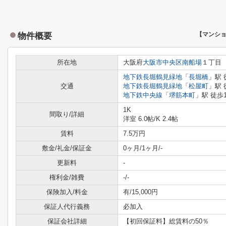
物件概要
【マンシ
所在地
大阪府
大阪市中央区
南船場
１丁目
地下鉄長堀鶴見緑地
「
長堀橋
」駅 
交通
地下鉄長堀鶴見緑地
「
松屋町
」駅 
地下鉄中央線
「
堺筋本町
」駅 徒歩
1K
間取り/詳細
洋室 6.0帖
/
K 2.4帖
賃料
7.5万円
敷金/礼金/保証金
0ヶ月/1ヶ月/-
更新料
-
権利金/雑費
-/-
保険加入/料金
有/15,000円
保証人代行義務
必加入
保証会社詳細
【初回保証料】総賃料の50％