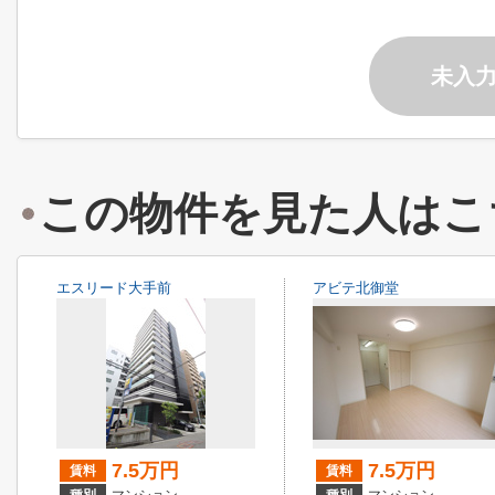
未入
この物件を見た人はこ
エスリード大手前
アビテ北御堂
7.5万円
7.5万円
賃料
賃料