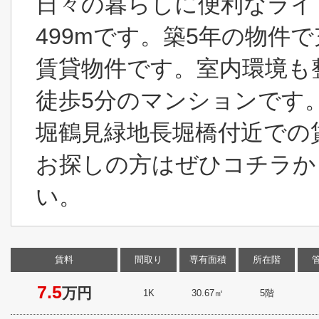
日々の暮らしに便利なライフ
499mです。築5年の物件
賃貸物件です。室内環境も
徒歩5分のマンションです
堀鶴見緑地長堀橋付近での
お探しの方はぜひコチラか
い。
賃料
間取り
専有面積
所在階
7.5
万円
1K
30.67㎡
5階