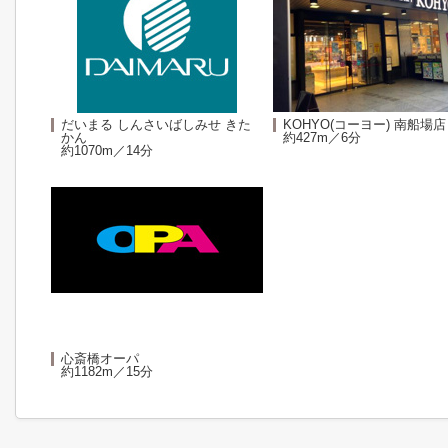
だいまる しんさいばしみせ きた
KOHYO(コーヨー) 南船場店
かん
約427m／6分
約1070m／14分
心斎橋オーパ
約1182m／15分