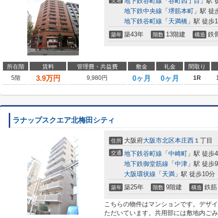
交通
地下鉄谷町線
「
谷町四丁目
」駅 
地下鉄中央線
「
堺筋本町
」駅 徒
地下鉄谷町線
「
天満橋
」駅 徒歩1
築43年
13階建
鉄
築年
階数
構造
所在階
賃料
管理費・共益費
敷金
礼金
間取り
3.9
万円
0ヶ月
0ヶ月
5階
9,980円
1R
ラナップスクエア北梅田シティ
大阪府
大阪市北区
本庄西
１丁目
住所
交通
地下鉄谷町線
「
中崎町
」駅 徒歩
地下鉄御堂筋線
「
中津
」駅 徒歩
大阪環状線
「
天満
」駅 徒歩10分
築25年
9階建
鉄筋
築年
階数
構造
こちらの物件はマンションです。デザイ
ただいています。共用部には敷地内ごみ