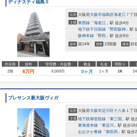
ディナスティ福島Ⅱ
大阪府
大阪市福島区
海老江
７丁
住所
交通
東西線
「
海老江
」駅 徒歩4分
地下鉄千日前線
「
野田阪神
」駅 
阪神本線
「
野田
」駅 徒歩8分
築14年
15階建
鉄
築年
階数
構造
所在階
賃料
管理費・共益費
敷金
礼金
間取り
6
万円
0ヶ月
2階
8,000円
1ヶ月
1K
2
プレサンス新大阪ヴィガ
大阪府
大阪市淀川区
十八条
１丁
住所
交通
地下鉄御堂筋線
「
東三国
」駅 徒
東海道本線
「
東淀川
」駅 徒歩18
おおさか東線
「
南吹田
」駅 徒歩2