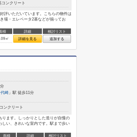
筋コンクリート
好評いただいています。こちらの物件は
き場・エレベータ2基などが揃ってお
面積
詳細
検討リスト
1.09㎡
詳細を見る
追加する
3分
千代崎
」駅 徒歩11分
コンクリート
あります。しっかりとした造りが自慢の
わしい、きれいな室内です。駅まで歩い
面積
詳細
検討リスト