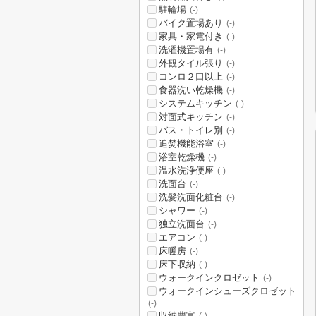
駐輪場
(-)
バイク置場あり
(-)
家具・家電付き
(-)
洗濯機置場有
(-)
外観タイル張り
(-)
コンロ２口以上
(-)
食器洗い乾燥機
(-)
システムキッチン
(-)
対面式キッチン
(-)
バス・トイレ別
(-)
追焚機能浴室
(-)
浴室乾燥機
(-)
温水洗浄便座
(-)
洗面台
(-)
洗髪洗面化粧台
(-)
シャワー
(-)
独立洗面台
(-)
エアコン
(-)
床暖房
(-)
床下収納
(-)
ウォークインクロゼット
(-)
ウォークインシューズクロゼット
(-)
収納豊富