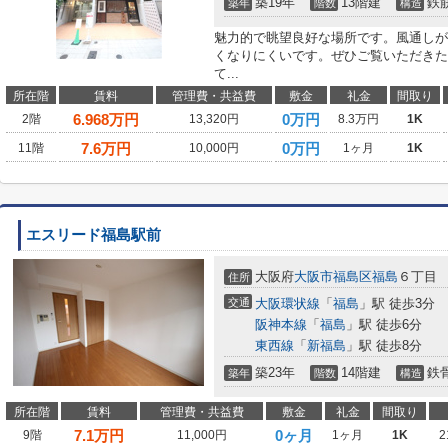
築19年
13階建
鉄
築年
階数
構造
魅力的で眺望良好な場所です。風通しが
くなりにくいです。ぜひご覧いただきた
て...
所在階
賃料
管理費・共益費
敷金
礼金
間取り
6.968
万円
0万円
2階
13,320円
8.3万円
1K
7.6
万円
0万円
11階
10,000円
1ヶ月
1K
エスリード福島駅前
大阪府
大阪市福島区
福島
６丁目
住所
交通
大阪環状線
「
福島
」駅 徒歩3分
阪神本線
「
福島
」駅 徒歩6分
東西線
「
新福島
」駅 徒歩8分
築23年
14階建
鉄
築年
階数
構造
所在階
賃料
管理費・共益費
敷金
礼金
間取り
7.1
万円
0ヶ月
9階
11,000円
1ヶ月
1K
2