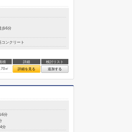
目
徒歩6分
筋コンクリート
面積
詳細
検討リスト
4.70㎡
詳細を見る
追加する
目
歩6分
分
4分