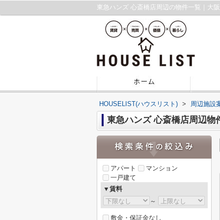
東急ハンズ 心斎橋店周辺の物件一覧｜大
HOUSELIST(ハウスリスト)
>
周辺施設
東急ハンズ 心斎橋店周辺物
アパート
マンション
一戸建て
▼賃料
～
敷金・保証金なし