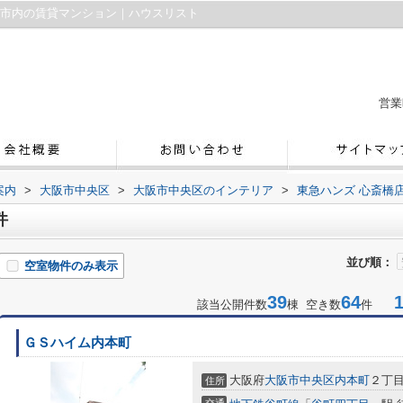
阪市内の賃貸マンション｜ハウスリスト
営業
案内
>
大阪市中央区
>
大阪市中央区のインテリア
>
東急ハンズ 心斎橋
件
並び順：
空室物件のみ表示
39
64
1-
該当公開件数
棟 空き数
件
ＧＳハイム内本町
大阪府
大阪市中央区
内本町
２丁
住所