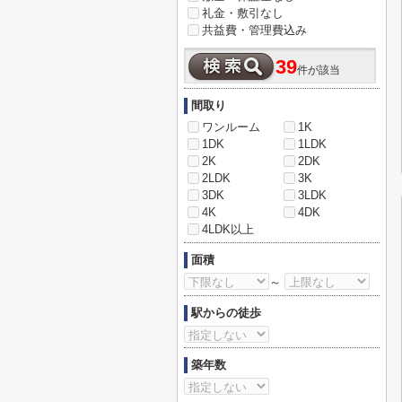
礼金・敷引なし
共益費・管理費込み
39
件が該当
間取り
ワンルーム
1K
1DK
1LDK
2K
2DK
2LDK
3K
3DK
3LDK
4K
4DK
4LDK以上
面積
～
駅からの徒歩
築年数