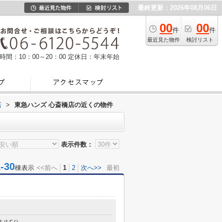
最終更新：2026年08月06日
00
00
件
件
最近見た物件
検討リスト
時間：10：00～20：00
定休日：年末年始
店
>
東急ハンズ 心斎橋店の近くの物件
表示件数：
30
棟表示
<<前へ
1
2
次へ>>
最初
目