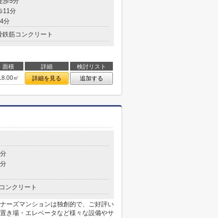
徒歩5分
歩11分
4分
骨鉄筋コンクリート
面積
詳細
検討リスト
18.00㎡
詳細を見る
追加する
4分
9分
コンクリート
ナーズマンションは独創的で、ご好評い
置き場・エレベータなど様々な設備やサ