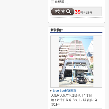
角部屋
(-)
39
件が該当
新着物件
Blue Bee桜川駅前
大阪府大阪市浪速区桜川２丁目
地下鉄千日前線「桜川」駅 徒歩3分
築18年