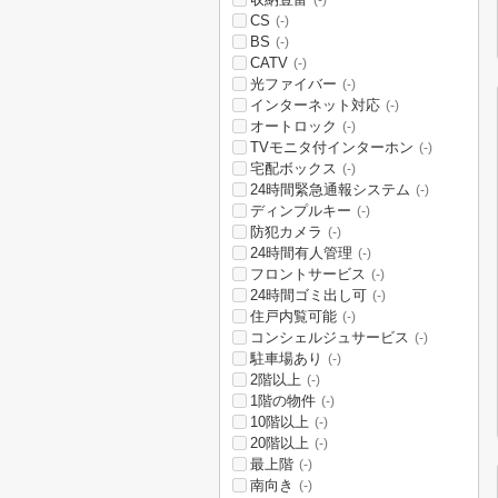
(-)
CS
(-)
BS
(-)
CATV
(-)
光ファイバー
(-)
インターネット対応
(-)
オートロック
(-)
TVモニタ付インターホン
(-)
宅配ボックス
(-)
24時間緊急通報システム
(-)
ディンプルキー
(-)
防犯カメラ
(-)
24時間有人管理
(-)
フロントサービス
(-)
24時間ゴミ出し可
(-)
住戸内覧可能
(-)
コンシェルジュサービス
(-)
駐車場あり
(-)
2階以上
(-)
1階の物件
(-)
10階以上
(-)
20階以上
(-)
最上階
(-)
南向き
(-)