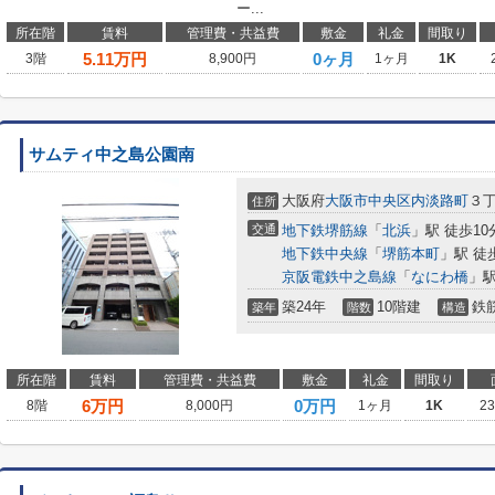
ー...
所在階
賃料
管理費・共益費
敷金
礼金
間取り
5.11
万円
0ヶ月
3階
8,900円
1ヶ月
1K
サムティ中之島公園南
大阪府
大阪市中央区
内淡路町
３
住所
交通
地下鉄堺筋線
「
北浜
」駅 徒歩10
地下鉄中央線
「
堺筋本町
」駅 徒
京阪電鉄中之島線
「
なにわ橋
」駅
築24年
10階建
鉄
築年
階数
構造
所在階
賃料
管理費・共益費
敷金
礼金
間取り
6
万円
0万円
8階
8,000円
1ヶ月
1K
2