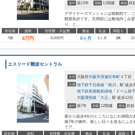
築13年
11階建
鉄
築年
階数
構造
デザイナーズマンションは独創的で、ご
眺望良好です。共用部には敷地内ごみ置
り、と...
所在階
賃料
管理費・共益費
敷金
礼金
間取り
6
万円
0ヶ月
7階
8,000円
1ヶ月
1K
2
エスリード難波セントラル
大阪府
大阪市浪速区
幸町
３丁目
住所
交通
地下鉄千日前線
「
桜川
」駅 徒歩
地下鉄長堀鶴見緑地
「
ドーム前
大阪環状線
「
大正
」駅 徒歩12分
築7年
12階建
鉄筋
築年
階数
構造
家から徒歩4分のところになにわ病院が
築7年の物件。新しい日々を送るにふさ
てア...
所在階
賃料
管理費・共益費
敷金
礼金
間取り