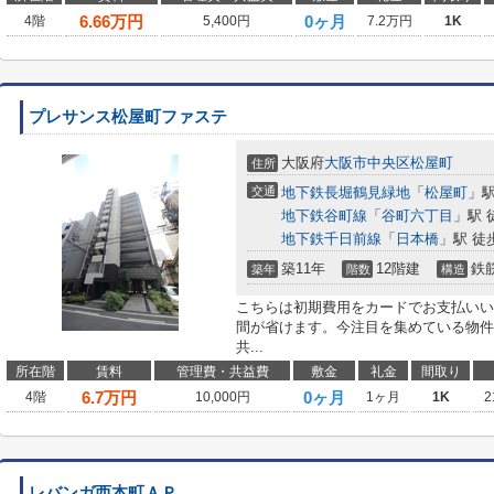
6.66
万円
0ヶ月
4階
5,400円
7.2万円
1K
プレサンス松屋町ファステ
大阪府
大阪市中央区
松屋町
住所
交通
地下鉄長堀鶴見緑地
「
松屋町
」駅
地下鉄谷町線
「
谷町六丁目
」駅 
地下鉄千日前線
「
日本橋
」駅 徒
築11年
12階建
鉄
築年
階数
構造
こちらは初期費用をカードでお支払いい
間が省けます。今注目を集めている物件
共...
所在階
賃料
管理費・共益費
敷金
礼金
間取り
6.7
万円
0ヶ月
4階
10,000円
1ヶ月
1K
2
レバンガ西本町ＡＰ