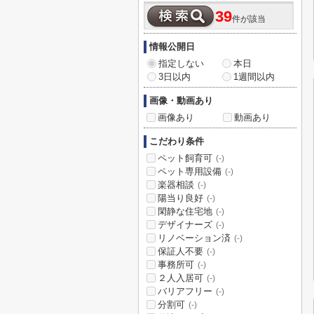
39
件が該当
情報公開日
指定しない
本日
3日以内
1週間以内
画像・動画あり
画像あり
動画あり
こだわり条件
ペット飼育可
(-)
ペット専用設備
(-)
楽器相談
(-)
陽当り良好
(-)
閑静な住宅地
(-)
デザイナーズ
(-)
リノベーション済
(-)
保証人不要
(-)
事務所可
(-)
２人入居可
(-)
バリアフリー
(-)
分割可
(-)