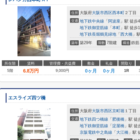
大阪府
大阪市西区
西本町
２丁目
住所
交通
地下鉄中央線
「
阿波座
」駅 徒歩
地下鉄御堂筋線
「
本町
」駅 徒歩1
地下鉄長堀鶴見緑地
「
西大橋
」駅
築29年
7階建
鉄筋
築年
階数
構造
所在階
賃料
管理費・共益費
敷金
礼金
間取り
6.8
万円
0ヶ月
0ヶ月
5階
9,000円
1R
エスライズ四ツ橋
大阪府
大阪市西区
京町堀
１丁目
住所
交通
地下鉄四つ橋線
「
肥後橋
」駅 徒
地下鉄御堂筋線
「
淀屋橋
」駅 徒
京阪電鉄中之島線
「
大江橋
」駅 