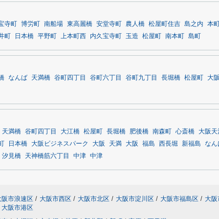
宝寺町
博労町
南船場
東高麗橋
安堂寺町
農人橋
松屋町住吉
島之内
本
井町
日本橋
平野町
上本町西
内久宝寺町
玉造
松屋町
南本町
島町
橋
なんば
天満橋
谷町四丁目
谷町六丁目
谷町九丁目
長堀橋
松屋町
大
天満橋
谷町四丁目
大江橋
松屋町
長堀橋
肥後橋
南森町
心斎橋
大阪天
町
日本橋
大阪ビジネスパーク
大阪
天満
大阪
福島
西長堀
新福島
なん
汐見橋
天神橋筋六丁目
中津
中津
大阪市浪速区
/
大阪市西区
/
大阪市北区
/
大阪市淀川区
/
大阪市福島区
/
大阪
大阪市港区