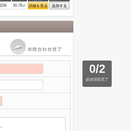
1DK
30.78㎡
詳細を見る
追加する
0
/
2
必須項目完了
】