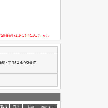
の物件所在地とは異なる場合がございます。
場４丁目5-3 戎心斎橋1F
間取り
面積
詳細
検討リスト