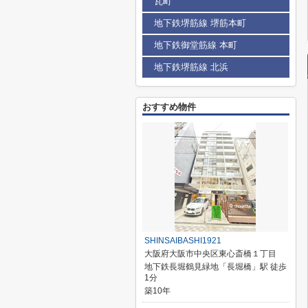
瓦町
地下鉄堺筋線 堺筋本町
地下鉄御堂筋線 本町
地下鉄堺筋線 北浜
おすすめ物件
SHINSAIBASHI1921
大阪府大阪市中央区東心斎橋１丁目
地下鉄長堀鶴見緑地「長堀橋」駅 徒歩
1分
築10年