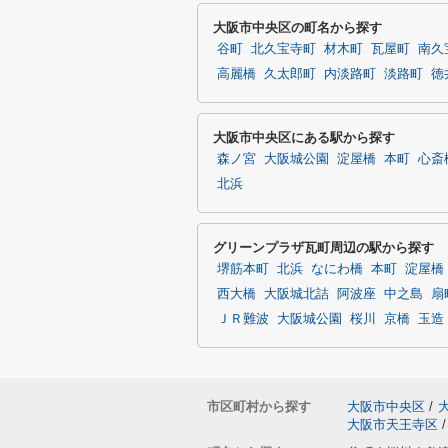
大阪市中央区の町名から探す
谷町
北久宝寺町
材木町
瓦屋町
南久
高麗橋
久太郎町
内淡路町
淡路町
徳
大阪市中央区にある駅から探す
森ノ宮
大阪城公園
淀屋橋
本町
心斎
北浜
グリーンプラザ瓦町周辺の駅から探す
堺筋本町
北浜
なにわ橋
本町
淀屋橋
西大橋
大阪城北詰
阿波座
中之島
扇
ＪＲ難波
大阪城公園
桜川
京橋
玉造
市区町村から探す
大阪市中央区
/
大阪市天王寺区
/