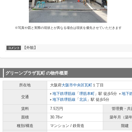
※写真や図と実際の現状とが異なる場合は現状を優先させていただきます
【外観】
コメント
グリーンプラザ瓦町
の物件概要
所在地
大阪府
大阪市中央区
瓦町
１丁目
地下鉄堺筋線
「
堺筋本町
」駅 徒歩5分
地下
交通
地下鉄堺筋線
「
北浜
」駅 徒歩5分
賃料
7.5万円
管理費・共
面積
30.78㎡
築年月（築
種別/構造
マンション / 鉄骨造
階建