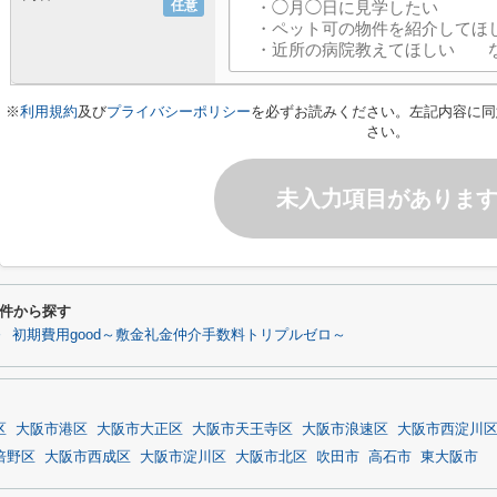
任意
※
利用規約
及び
プライバシーポリシー
を必ずお読みください。左記内容に同
さい。
未入力項目がありま
件から探す
～
初期費用good～敷金礼金仲介手数料トリプルゼロ～
区
大阪市港区
大阪市大正区
大阪市天王寺区
大阪市浪速区
大阪市西淀川
倍野区
大阪市西成区
大阪市淀川区
大阪市北区
吹田市
高石市
東大阪市