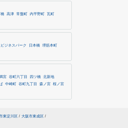
町橋
高津
常盤町
内平野町
瓦町
阪ビジネスパーク
日本橋
堺筋本町
満宮
谷町六丁目
四ツ橋
北新地
ば
中崎町
谷町九丁目
森ノ宮
桜ノ宮
市東淀川区
/
大阪市東成区
/