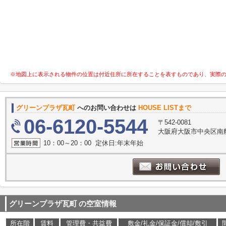
※地図上に表示される物件の位置は付近住所に所在することを表すものであり、実際
グリーンプラザ瓦町
へのお問い合わせは
HOUSE LISTまで
06-6120-5544
〒542-0081
大阪府大阪市中央区南船
10：00～20：00 定休日:年末年始
グリーンプラザ瓦町
の空室情報
所在階
賃料
管理費・共益費
敷金/礼金/保証金/償却/敷引