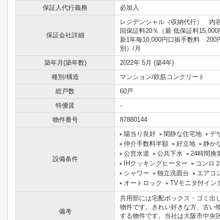
保証人代行義務
必加入
レジデンシャル（収納代行） 内
回保証料20％（最 低保証料15,00
保証会社詳細
新1年毎10,000円口振手数料 200
別）/月
築年月(築年数)
2022年 5月 (築4年)
種別/構造
マンション/鉄筋コンクリート
総戸数
60戸
特優賃
-
物件番号
87880144
陽当り良好
閑静な住宅地
デ
仲介手数料半額
好立地
静か
公営水道
公共下水
24時間換
設備条件
IHクッキングヒーター
コンロ
シャワー
独立洗面台
エアコ
オートロック
TVモニタ付イン
共用部には宅配ボックス・ゴミ出し
物件です。きれい好きな方、古い
備考
する物件です。当社は大阪市中央