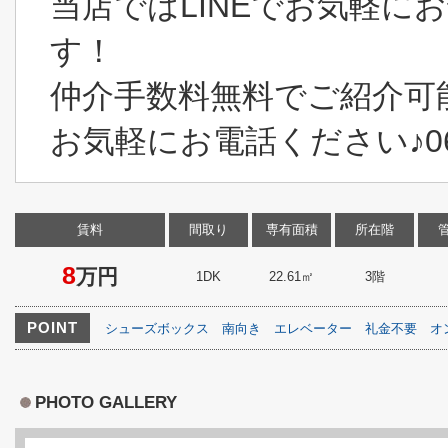
当店ではLINEでお気軽に
す！
仲介手数料無料でご紹介可
お気軽にお電話ください♪06-6
賃料
間取り
専有面積
所在階
8
万円
1DK
22.61㎡
3階
POINT
シューズボックス
南向き
エレベーター
礼金不要
オ
PHOTO GALLERY