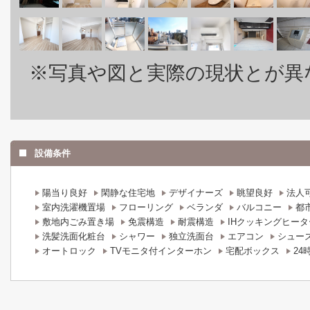
※写真や図と実際の現状とが異
設備条件
陽当り良好
閑静な住宅地
デザイナーズ
眺望良好
法人
室内洗濯機置場
フローリング
ベランダ
バルコニー
都
敷地内ごみ置き場
免震構造
耐震構造
IHクッキングヒータ
洗髪洗面化粧台
シャワー
独立洗面台
エアコン
シュー
オートロック
TVモニタ付インターホン
宅配ボックス
24