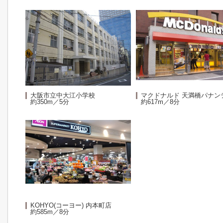
大阪市立中大江小学校
マクドナルド 天満橋パナン
約350m／5分
約617m／8分
KOHYO(コーヨー) 内本町店
約585m／8分