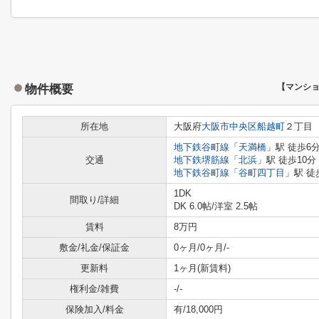
物件概要
【マンシ
所在地
大阪府
大阪市中央区
船越町
２丁目
地下鉄谷町線
「
天満橋
」駅 徒歩6
交通
地下鉄堺筋線
「
北浜
」駅 徒歩10分
地下鉄谷町線
「
谷町四丁目
」駅 徒
1DK
間取り/詳細
DK 6.0帖
/
洋室 2.5帖
賃料
8万円
敷金/礼金/保証金
0ヶ月/0ヶ月/-
更新料
1ヶ月(新賃料)
権利金/雑費
-/-
保険加入/料金
有/18,000円