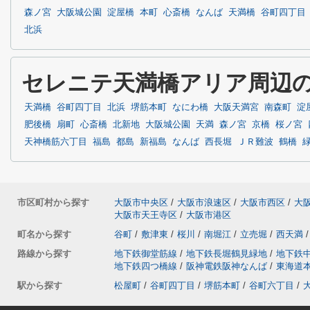
森ノ宮
大阪城公園
淀屋橋
本町
心斎橋
なんば
天満橋
谷町四丁目
北浜
セレニテ天満橋アリア周辺
天満橋
谷町四丁目
北浜
堺筋本町
なにわ橋
大阪天満宮
南森町
淀
肥後橋
扇町
心斎橋
北新地
大阪城公園
天満
森ノ宮
京橋
桜ノ宮
天神橋筋六丁目
福島
都島
新福島
なんば
西長堀
ＪＲ難波
鶴橋
市区町村から探す
大阪市中央区
/
大阪市浪速区
/
大阪市西区
/
大
大阪市天王寺区
/
大阪市港区
町名から探す
谷町
/
敷津東
/
桜川
/
南堀江
/
立売堀
/
西天満
/
路線から探す
地下鉄御堂筋線
/
地下鉄長堀鶴見緑地
/
地下鉄
地下鉄四つ橋線
/
阪神電鉄阪神なんば
/
東海道
駅から探す
松屋町
/
谷町四丁目
/
堺筋本町
/
谷町六丁目
/