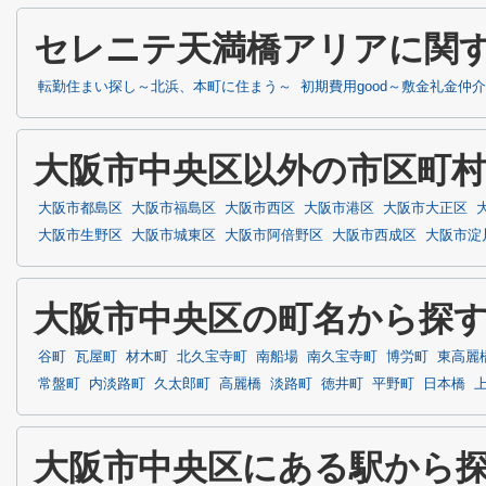
セレニテ天満橋アリアに関
転勤住まい探し～北浜、本町に住まう～
初期費用good～敷金礼金仲
大阪市中央区以外の市区町
大阪市都島区
大阪市福島区
大阪市西区
大阪市港区
大阪市大正区
大阪市生野区
大阪市城東区
大阪市阿倍野区
大阪市西成区
大阪市淀
大阪市中央区の町名から探
谷町
瓦屋町
材木町
北久宝寺町
南船場
南久宝寺町
博労町
東高麗
常盤町
内淡路町
久太郎町
高麗橋
淡路町
徳井町
平野町
日本橋
大阪市中央区にある駅から