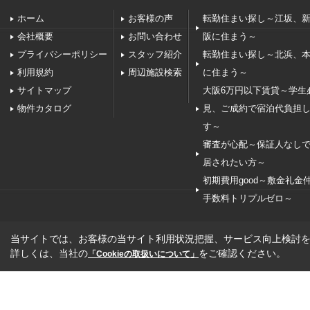
ホーム
お客様の声
転勤住まい探し～江坂、
会社概要
お問い合わせ
阪に住まう～
プライバシーポリシー
スタッフ紹介
転勤住まい探し～北浜、
利用規約
周辺施設検索
に住まう～
サイトマップ
大阪6万円以下賃貸～学生
物件カタログ
見、ご成約で宿泊代負担
す～
審査が心配～保証人なし
居されたい方～
初期費用good～敷金礼金
手数料トリプルゼロ～
当サイトでは、お客様の当サイト利用状況把握、サービス向上検討を目
詳しくは、当社の
をご確認ください。
「Cookieの取扱いについて」