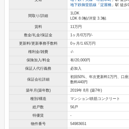
地下鉄御堂筋線
「
淀屋橋
」駅 徒歩
1LDK
間取り/詳細
LDK 8.0帖
/
洋室 3.3帖
賃料
11万円
敷金/礼金/保証金
1ヶ月/0万円/-
更新料/更新事務手数料
0ヶ月/1.65万円
権利金/雑費
-/-
保険加入/料金
有/20,000円
保証人代行義務
必加入
初回50%、年次更新料1万円、口
保証会社詳細
数料440円
築年月(築年数)
2019年 8月 (築7年)
種別/構造
マンション/鉄筋コンクリート
総戸数
56戸
特優賃
-
物件番号
54983651