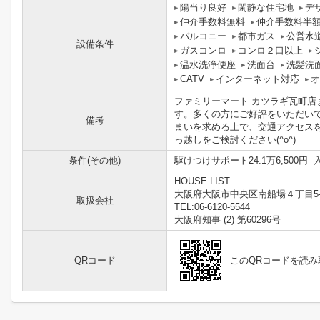
陽当り良好
閑静な住宅地
デ
仲介手数料無料
仲介手数料半
バルコニー
都市ガス
公営水
設備条件
ガスコンロ
コンロ２口以上
温水洗浄便座
洗面台
洗髪洗
CATV
インターネット対応
オ
ファミリーマート カツラギ瓦町店
す。多くの方にご好評をいただい
備考
まいを求める上で、交通アクセス
っ越しをご検討ください(^o^)
条件(その他)
駆けつけサポート24:1万6,500円 入
HOUSE LIST
大阪府大阪市中央区南船場４丁目5-
取扱会社
TEL:06-6120-5544
大阪府知事 (2) 第60296号
QRコード
このQRコードを読