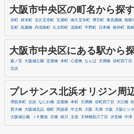
大阪市中央区の町名から探
谷町
材木町
北久宝寺町
瓦屋町
南久宝寺町
博労町
東高麗橋
南船
瓦町
高麗橋
内淡路町
久太郎町
淡路町
平野町
日本橋
徳井町
島
大阪市中央区にある駅から
森ノ宮
大阪城公園
淀屋橋
本町
心斎橋
なんば
天満橋
谷町四丁目
北浜
プレサンス北浜オリジン周
堺筋本町
北浜
なにわ橋
淀屋橋
本町
天満橋
谷町四丁目
大江橋
西大橋
大阪城北詰
扇町
阿波座
中之島
大阪
天満
大阪
大阪ビジ
大阪城公園
ＪＲ難波
京橋
桜川
玉造
天神橋筋六丁目
汐見橋
中津