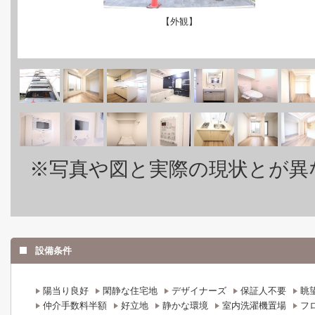
【外観】
※写真や図と実際の現状とが異
設備条件
陽当り良好
閑静な住宅地
デザイナーズ
保証人不要
眺
仲介手数料半額
好立地
静かな環境
室内洗濯機置場
フ