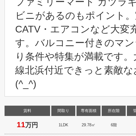
ファミリーマート カツラ
ビニがあるのもポイント。
CATV・エアコンなど大
す。バルコニー付きのマン
り条件や特集が満載です。
線北浜付近できっと素敵な
(^_^)
賃料
間取り
専有面積
所在階
11
万円
1LDK
29.78㎡
6階