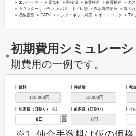
エレベーター
電気有
駐輪場
免震構造
耐震構造
ガス
カウンターキッチン
バス・トイレ別
温水洗浄便座
洗面台
収納豊富
CATV
インターネット対応
オートロック
TV
初期費用シミュレーシ
期費用の一例です。
賃料
共益費
敷
前家賃（日割り） ※2
前家賃（日割り）
その
※1. 仲介手数料は仮の価