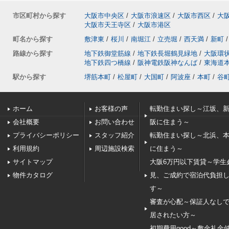
市区町村から探す
大阪市中央区
/
大阪市浪速区
/
大阪市西区
/
大
大阪市天王寺区
/
大阪市港区
町名から探す
敷津東
/
桜川
/
南堀江
/
立売堀
/
西天満
/
新町
/
路線から探す
地下鉄御堂筋線
/
地下鉄長堀鶴見緑地
/
大阪環
地下鉄四つ橋線
/
阪神電鉄阪神なんば
/
東海道
駅から探す
堺筋本町
/
松屋町
/
大国町
/
阿波座
/
本町
/
谷
ホーム
お客様の声
転勤住まい探し～江坂、
会社概要
お問い合わせ
阪に住まう～
プライバシーポリシー
スタッフ紹介
転勤住まい探し～北浜、
利用規約
周辺施設検索
に住まう～
サイトマップ
大阪6万円以下賃貸～学生
物件カタログ
見、ご成約で宿泊代負担
す～
審査が心配～保証人なし
居されたい方～
初期費用good～敷金礼金