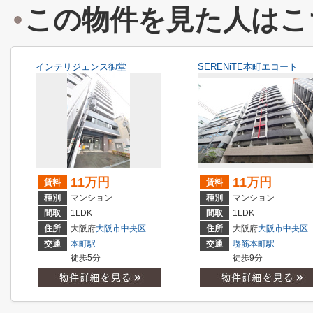
この物件を見た人はこ
インテリジェンス御堂
SERENiTE本町エコート
11万円
11万円
賃料
賃料
種別
マンション
種別
マンション
間取
1LDK
間取
1LDK
住所
大阪府
大阪市中央区
南久宝寺町
４丁目
住所
大阪府
大阪市中央区
交通
本町駅
交通
堺筋本町駅
徒歩5分
徒歩9分