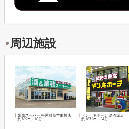
周辺施設
業務スーパー 松屋町筋本町橋店
ドン・キホーテ 法円坂店
約789m／10分
約1872m／24分