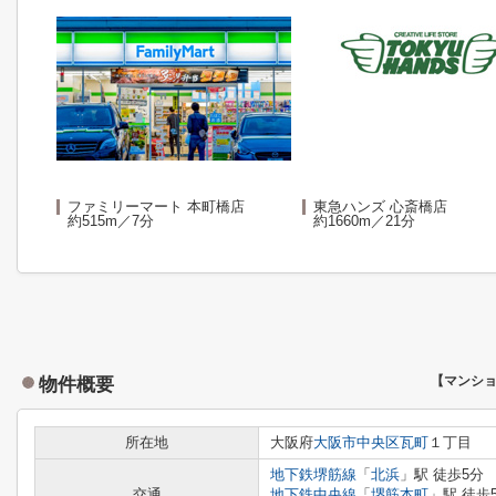
ファミリーマート 本町橋店
東急ハンズ 心斎橋店
約515m／7分
約1660m／21分
物件概要
【マンシ
所在地
大阪府
大阪市中央区
瓦町
１丁目
地下鉄堺筋線
「
北浜
」駅 徒歩5分
交通
地下鉄中央線
「
堺筋本町
」駅 徒歩